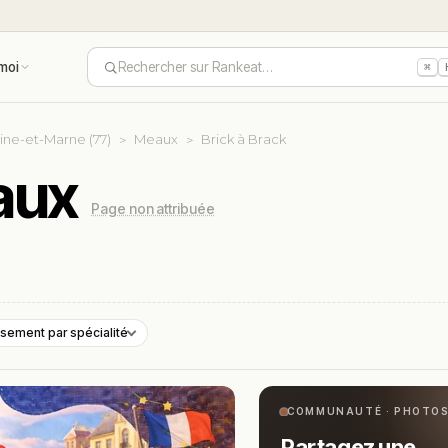
moi
Rechercher sur Rankeat…
⌘
ine-et-Marne (77)
Meaux
Brick à Brack
aux
Page non attribuée
sement par spécialité
COMMUNAUTÉ · PHOTO
Partagez une