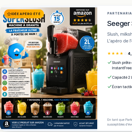
PARTENARI
IDÉE APÉRO ÉTÉ
Seeger 
Slush, milkshakes, frozen cocktails en 15 min · 7 programmes · AutoClean ·
L'apéro de l
★
★
★
★
☆
4
Slush prête
InstantFree
Capacité 2 
Écran tactil
En tant que Parte
susceptibles d'év