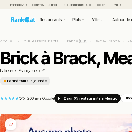
Partagez et découvrez les meilleurs restaurants et plats de chaque ville
Restaurants
Plats
Villes
Autour de 
Accueil
Tous les restaurants
France 🇫🇷
Île-de-France
Se
Brick à Brack, Me
Italienne
·
Française
•
€
Fermé toute la journée
5
/5
·
206 avis Google
Nº 2
sur 65
restaurants
à Meaux
Clas