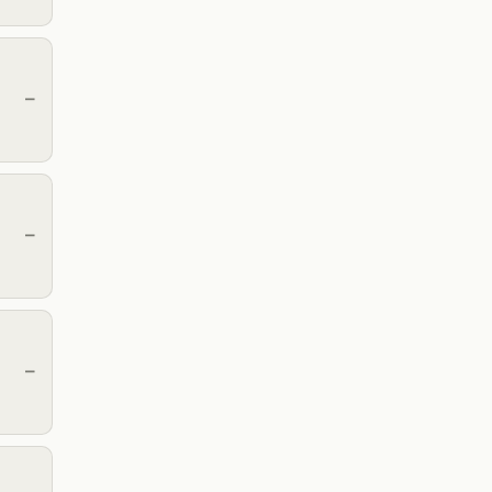
—
—
—