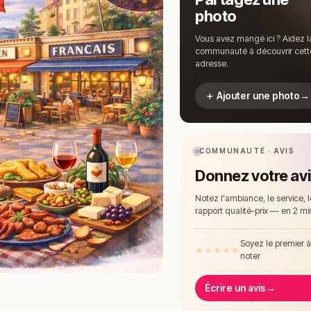
photo
Vous avez mangé ici ? Aidez l
communauté à découvrir cett
adresse.
＋ Ajouter une photo
→
COMMUNAUTÉ · AVIS
Donnez votre av
Notez l'ambiance, le service, l
rapport qualité-prix — en 2 mi
Soyez le premier 
★
★
★
★
★
noter
Écrire un avis
→