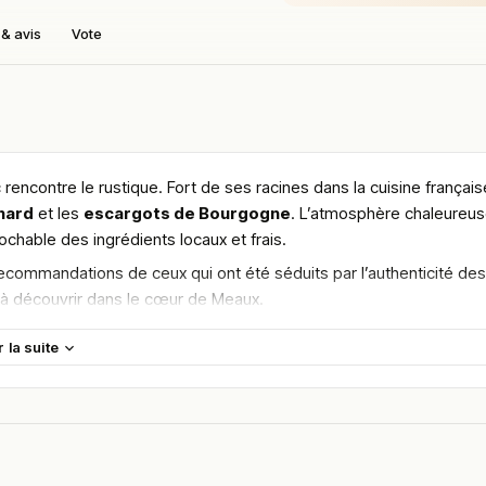
& avis
Vote
 rencontre le rustique. Fort de ses racines dans la cuisine français
nard
et les
escargots de Bourgogne
. L’atmosphère chaleureus
ochable des ingrédients locaux et frais.
recommandations de ceux qui ont été séduits par l’authenticité des
e à découvrir dans le cœur de Meaux.
maine.
r la suite
en vous rendant sur :
Améliorer la fiche de cet établissement