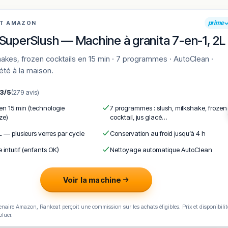
prime
AT AMAZON
SuperSlush — Machine à granita 7-en-1, 2L
'été à la maison.
,3/5
(279 avis)
 en 15 min (technologie
7 programmes : slush, milkshake, frozen
ze)
cocktail, jus glacé…
L — plusieurs verres par cycle
Conservation au froid jusqu’à 4 h
e intuitif (enfants OK)
Nettoyage automatique AutoClean
Voir la machine
naire Amazon, Rankeat perçoit une commission sur les achats éligibles. Prix et disponibilit
oluer.