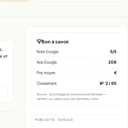
💡
Bon à savoir
e,
Note Google
5/5
e et
Avis Google
206
Prix moyen
€
Classement
Nº 2 / 65
Source : avis Google & communauté Rankeat —
vérifiez sur place pour les dernières infos.
PUBLICITÉ · GOOGLE