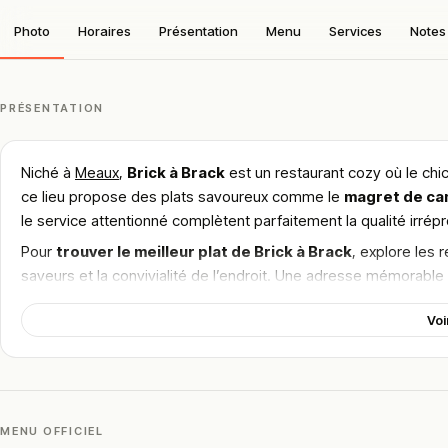
Photo
Horaires
Présentation
Menu
Services
Notes 
PRÉSENTATION
Niché à
Meaux
,
Brick à Brack
est un restaurant cozy où le chic
ce lieu propose des plats savoureux comme le
magret de ca
le service attentionné complètent parfaitement la qualité irrépr
Pour
trouver le meilleur plat de Brick à Brack
, explore les 
saveurs et la convivialité de l’endroit. Une adresse mémorabl
!
Texte généré par intelligence artificielle, en attente de validation hu
Voi
Cette description peut contenir des erreurs, n'hésitez pas à nous aider 
MENU OFFICIEL