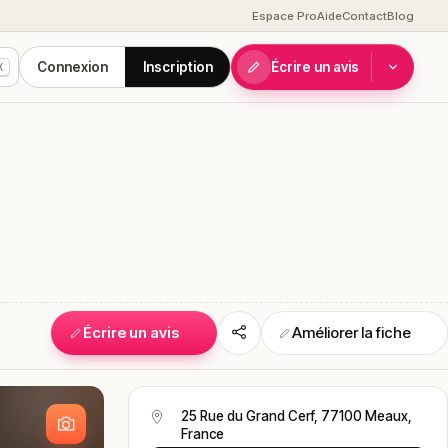
Espace Pro
Aide
Contact
Blog
Connexion
Inscription
Écrire un avis
K
Écrire un avis
Améliorer la fiche
S
25 Rue du Grand Cerf, 77100 Meaux,
France