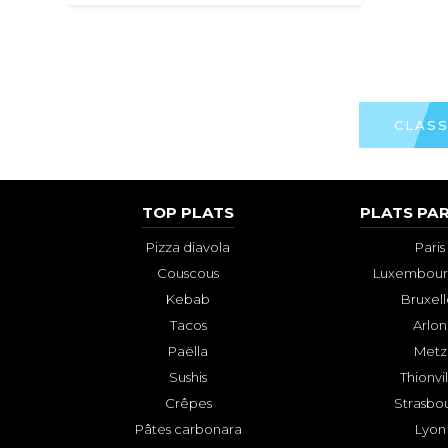
CLAS
TOP PLATS
PLATS PAR
Pizza diavola
Paris
Couscous
Luxembourg
Kebab
Bruxell
Tacos
Arlon
Paëlla
Metz
Sushis
Thionvi
Crêpes
Strasbo
Pâtes carbonara
Lyon