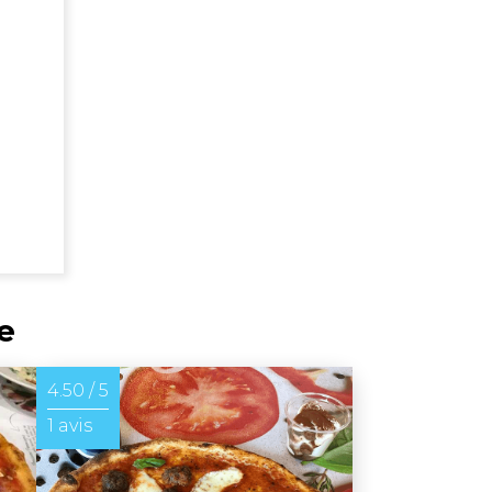
e
4.50 / 5
1 avis