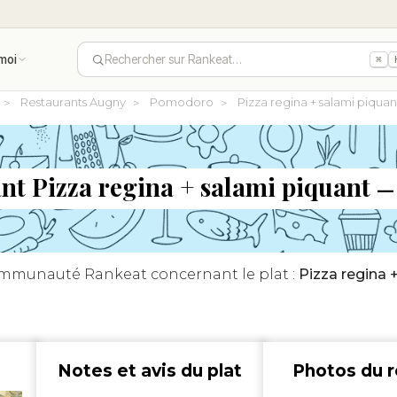
moi
Rechercher sur Rankeat…
⌘
Restaurants Augny
Pomodoro
Pizza regina + salami piqu
ant Pizza regina + salami piquant
— 
communauté Rankeat concernant le plat :
Pizza regina 
Notes et avis du plat
Photos du r