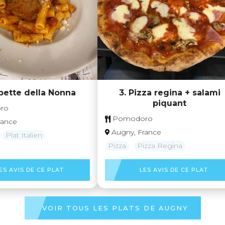
3. Pizza regina + salami
lpette della Nonna
piquant
ro
Pomodoro
rance
Augny, France
Plat Italien
Pizza
Pizza Regina
ES AVIS DE CE PLAT
LES AVIS DE CE PLAT
VOIR TOUS LES PLATS DE AUGNY