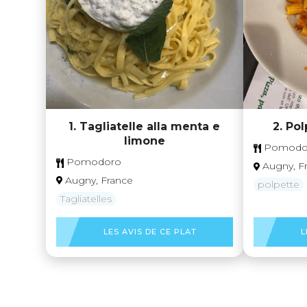
1. Tagliatelle alla menta e
2. Po
limone
Pomodo
Pomodoro
Augny, F
Augny, France
polpette
Tagliatelles
LES AVIS DE CE PLAT
L