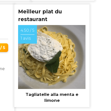
Meilleur plat du
restaurant
4.50 / 5
.
1 avis
/ 5
ime
Tagliatelle alla menta e
limone