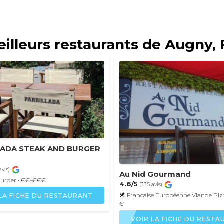
illeurs restaurants de Augny,
LADA STEAK AND BURGER
avis)
Au Nid Gourmand
urger
· €€-€€€
4.6/5
(335 avis)
Française
Européenne
Viande
Piz
LA FICHE DU RESTAURANT
€
VOIR LA FICHE DU REST