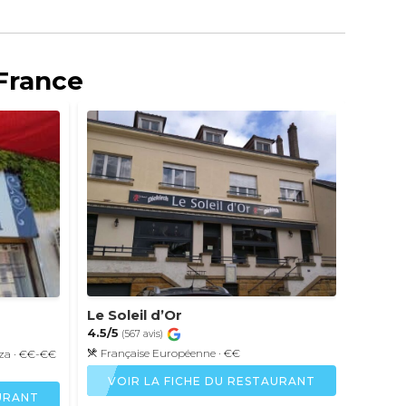
 France
Le Soleil d’Or
La Bo
4.5/5
4.5/5
(567 avis)
(3
Française
Européenne
· €€
Franç
za
· €€-€€
VOIR LA FICHE DU RESTAURANT
VO
AURANT