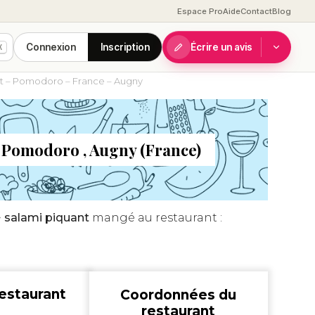
Espace Pro
Aide
Contact
Blog
Connexion
Inscription
Écrire un avis
K
ant – Pomodoro – France – Augny
Pomodoro , Augny (France)
+ salami piquant
mangé au restaurant :
estaurant
Coordonnées du
restaurant