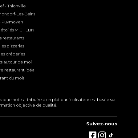
f - Thionville
 Mondorf-Les-Bains
- Puymoyen
 étoilés MICHELIN
s restaurants
les pizzerias
les crêperies
ts autour de moi
e restaurant idéal
rant du mois
aque note attribuée à un plat par l’utilisateur est basée sur
ormation objective de qualité.
Suivez-nous