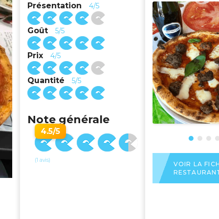
Présentation
4/5
Goût
5/5
Prix
4/5
Quantité
5/5
Note générale
4.5/5
(1 avis)
VOIR LA FIC
RESTAURAN