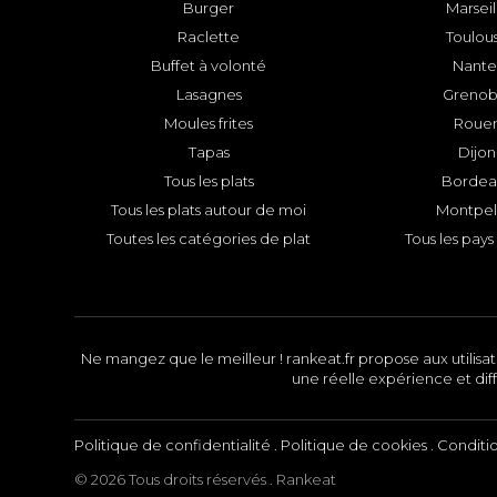
Burger
Marseil
Raclette
Toulou
Buffet à volonté
Nante
Lasagnes
Grenob
Moules frites
Roue
Tapas
Dijon
Tous les plats
Bordea
Tous les plats autour de moi
Montpell
Toutes les catégories de plat
Tous les pays 
Ne mangez que le meilleur ! rankeat.fr propose aux utilisate
une réelle expérience et diff
Politique de confidentialité
.
Politique de cookies
.
Conditi
© 2026 Tous droits réservés . Rankeat