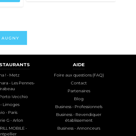
 AUGNY
ESTAURANTS
AIDE
a ! - Metz
Foire aux questions (FAQ)
ara - Les Pennes-
Contact
irabeau
Partenaires
- Porto-Vecchio
Blog
 - Limoges
Business - Professionnels
io - Paris
Business - Revendiquer
rie G - Arlon
établissement
ILL MOBILE -
Business - Annonceurs
ntpellier