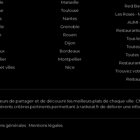
le
Marseille
Red Bee
se
Toulouse
Les Roses -
s
Nantes
AUMI 
le
Grenoble
Restaurants
n
Rouen
Tous le
Dijon
Toutes 
ux
Bordeaux
Toutes 
ier
Montpellier
Restauran
et villes
Nice
Trouvez votr
Restau
urs de partager et de découvrir les meilleurs plats de chaque ville. Ch
érents critères pertinents permettant à rankeat.fr de délivrer une inf
ons générales
.
Mentions légales