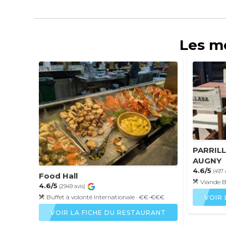
Les me
PARRIL
AUGNY
4.6/5
(497 
Food Hall
Viande
B
4.6/5
(2949 avis)
Buffet à volonté
Internationale
· €€-€€€
VOIR 
VOIR LA FICHE DU RESTAURANT