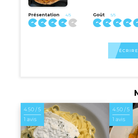
Présentation
Goût
4/5
5/5
ÉCRIRE
4.50 / 5
4.50 / 5
1 avis
1 avis