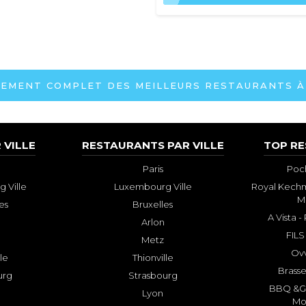
SEMENT COMPLET DES MEILLEURS RESTAURANTS À
 VILLE
RESTAURANTS PAR VILLE
TOP R
Paris
Poch
 Ville
Luxembourg Ville
Royal Kechm
M
es
Bruxelles
A Vista 
Arlon
FILS
Metz
Ovv
lle
Thionville
Brasse
urg
Strasbourg
BBQ &GR
Lyon
Mo