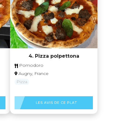
4. Pizza polpettona
Pomodoro
Augny, France
Pizza
LES AVIS DE CE PLAT