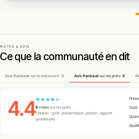
NOTES & AVIS
Ce que la communauté en dit
Avis Rankeat
sur le restaurant
0
Avis Rankeat
sur les plats
6
A
Prése
4.4
6
notes
sur les plats
Goût
Critères : goût, présentation, portion, rapport
Quan
qualité-prix
Quali