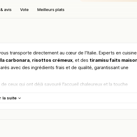
& avis
Vote
Meilleurs plats
vous transporte directement au cœur de l’Italie. Experts en cuisine
lla carbonara
,
risottos crémeux
, et des
tiramisu faits maiso
parés avec des ingrédients frais et de qualité, garantissant une
s de ceux qui ont déjà savouré l’accueil chaleureux et la touche
r la suite
maine.
en vous rendant sur :
Améliorer la fiche de cet établissement