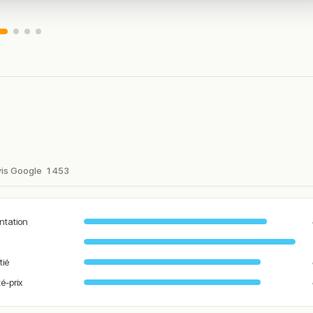
vis Google
1 453
ntation
tié
té-prix