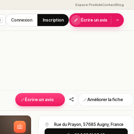
Espace Pro
Aide
Contact
Blog
Connexion
Inscription
Écrire un avis
K
Écrire un avis
Améliorer la fiche
S
Rue du Prayon, 57685 Augny, France