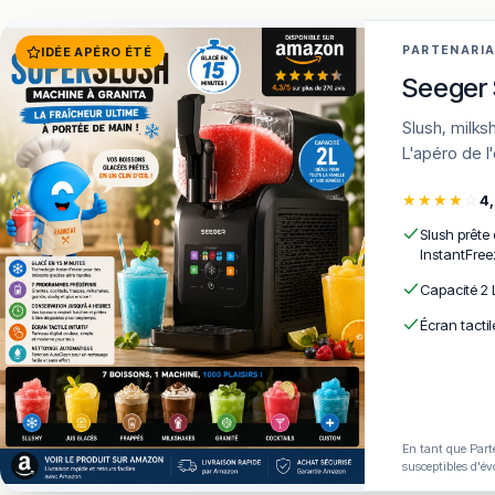
PARTENARI
IDÉE APÉRO ÉTÉ
Seeger 
Slush, milkshakes, frozen cocktails en 15 min · 7 programmes · AutoClean ·
L'apéro de l
★
★
★
★
☆
4
Slush prête
InstantFree
Capacité 2 
Écran tactil
En tant que Parte
susceptibles d'év