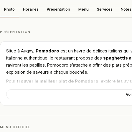
Photo
Horaires
Présentation
Menu
Services
Notes 
PRÉSENTATION
Situé à
Augny
,
Pomodoro
est un havre de délices italiens qui 
italienne authentique, le restaurant propose des
spaghettis a
raviront les papilles. Pomodoro s’attache à offrir des plats pré
explosion de saveurs à chaque bouchée.
Pour
trouver le meilleur plat de Pomodoro
, explore les avi
italienne unique de ce restaurant à Augny.
Voi
!
Texte généré par intelligence artificielle, en attente de validation hu
Cette description peut contenir des erreurs, n'hésitez pas à nous aider 
MENU OFFICIEL