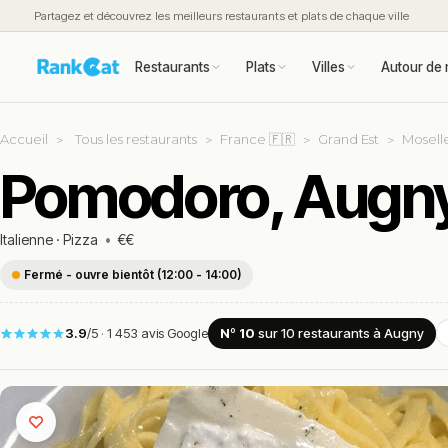
Partagez et découvrez les meilleurs restaurants et plats de chaque ville
Restaurants
Plats
Villes
Autour de 
Accueil
Tous les restaurants
France 🇫🇷
Grand Est
Moselle
Pomodoro, Augn
Italienne
·
Pizza
•
€€
Fermé - ouvre bientôt (12:00 - 14:00)
3.9
/5
·
1 453 avis Google
Nº 10
sur 10
restaurants
à Augny