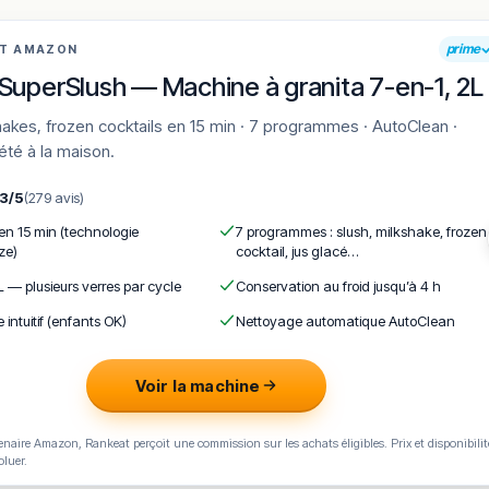
prime
AT AMAZON
SuperSlush — Machine à granita 7-en-1, 2L
'été à la maison.
,3/5
(279 avis)
 en 15 min (technologie
7 programmes : slush, milkshake, frozen
ze)
cocktail, jus glacé…
L — plusieurs verres par cycle
Conservation au froid jusqu’à 4 h
e intuitif (enfants OK)
Nettoyage automatique AutoClean
Voir la machine
naire Amazon, Rankeat perçoit une commission sur les achats éligibles. Prix et disponibilit
oluer.