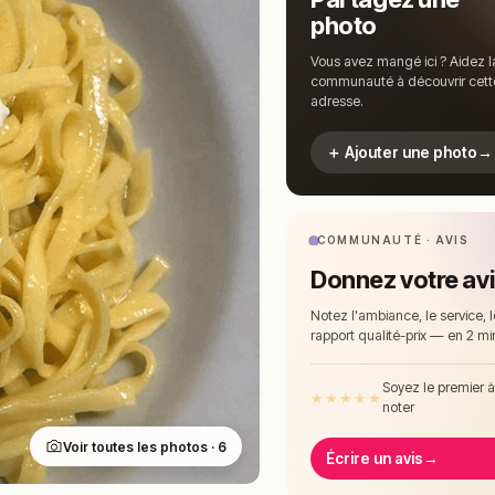
photo
Vous avez mangé ici ? Aidez l
communauté à découvrir cett
adresse.
＋ Ajouter une photo
→
COMMUNAUTÉ · AVIS
Donnez votre av
Notez l'ambiance, le service, l
rapport qualité-prix — en 2 mi
Soyez le premier 
★
★
★
★
★
noter
Voir toutes les photos · 6
Écrire un avis
→