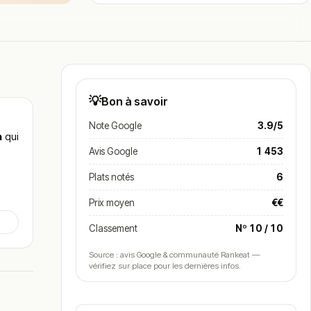
💡
Bon à savoir
Note Google
3.9/5
n
qui
Avis Google
1 453
Plats notés
6
Prix moyen
€€
Classement
Nº 10 / 10
Source : avis Google & communauté Rankeat —
vérifiez sur place pour les dernières infos.