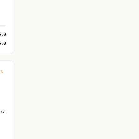
5.0
5.0
/5
e à