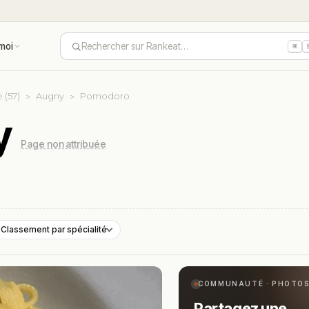
moi
Rechercher sur Rankeat…
⌘
 (57)
Augny
Pomodoro
y
Page non attribuée
Classement par spécialité
COMMUNAUTÉ · PHOTO
Partagez une