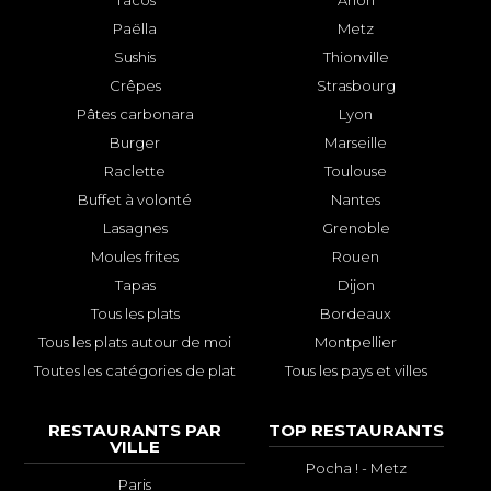
Paëlla
Metz
Sushis
Thionville
Crêpes
Strasbourg
Pâtes carbonara
Lyon
Burger
Marseille
Raclette
Toulouse
Buffet à volonté
Nantes
Lasagnes
Grenoble
Moules frites
Rouen
Tapas
Dijon
Tous les plats
Bordeaux
Tous les plats autour de moi
Montpellier
Toutes les catégories de plat
Tous les pays et villes
RESTAURANTS PAR
TOP RESTAURANTS
VILLE
Pocha ! - Metz
Paris