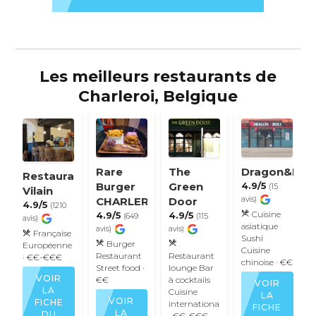
Les meilleurs restaurants de
Charleroi, Belgique
Rare
The
Dragon&Roll
Restaurant
Burger
Green
4.9/5
(15
Vilain
CHARLEROI
Door
avis)
4.9/5
(1210
Cuisine
4.9/5
4.9/5
(649
(115
avis)
asiatique
avis)
avis)
Française
Sushi
Burger
Européenne
Cuisine
Restaurant
Restaurant
· €€-€€€
chinoise
· €€
Street food
·
lounge
Bar
VOIR
€€
à cocktails
VOIR
LA
Cuisine
LA
VOIR
FICHE
internationale
FICHE
LA
DU
· €€-€€€