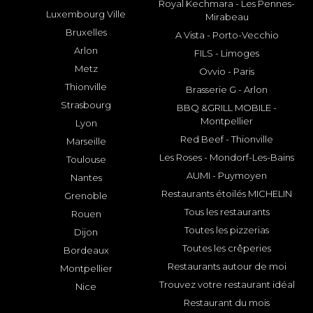
Royal Kechmara - Les Pennes-
Luxembourg Ville
Mirabeau
Bruxelles
A Vista - Porto-Vecchio
Arlon
FILS - Limoges
Metz
Ovvio - Paris
Thionville
Brasserie G - Arlon
Strasbourg
BBQ &GRILL MOBILE -
Montpellier
Lyon
Red Beef - Thionville
Marseille
Les Roses - Mondorf-Les-Bains
Toulouse
AUMI - Puymoyen
Nantes
Restaurants étoilés MICHELIN
Grenoble
Tous les restaurants
Rouen
Toutes les pizzerias
Dijon
Toutes les crêperies
Bordeaux
Restaurants autour de moi
Montpellier
Trouvez votre restaurant idéal
Nice
Restaurant du mois