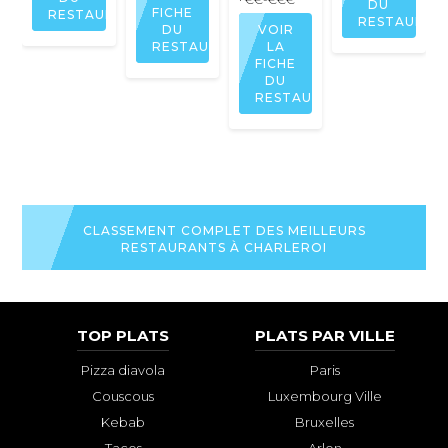
DU
FICHE
RESTAURANT
RESTAURAN
DU
VOIR
RESTAURANT
LA
FICHE
DU
RESTAURANT
CLASSEMENT COMPLET DES MEILLEURS
RESTAURANTS À CHARLEROI
TOP PLATS
PLATS PAR VILLE
Pizza diavola
Paris
Couscous
Luxembourg Ville
Kebab
Bruxelles
Tacos
Arlon