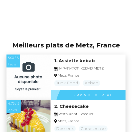
Meilleurs plats de Metz, France
5.00 / 5
1. Assiette kebab
1 avis
IMPARATOR KEBAB METZ
Metz, France
Junk Food
Kebab
LES AVIS DE CE PLAT
4.75 / 5
2. Cheesecake
2 avis
Restaurant L'escalier
Metz, France
Desserts
Cheesecake