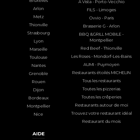
Bruxelles
A Vista - Porto-Vecchio
Arlon
FILS - Limoges
Metz
Ovvio - Paris
Thionville
Brasserie G - Arlon
Strasbourg
BBQ &GRILL MOBILE -
Montpellier
Lyon
Red Beef - Thionville
Marseille
Les Roses - Mondorf-Les-Bains
Toulouse
AUMI - Puymoyen
Nantes
Restaurants étoilés MICHELIN
Grenoble
Tous les restaurants
Rouen
Toutes les pizzerias
Dijon
Toutes les crêperies
Bordeaux
Restaurants autour de moi
Montpellier
Trouvez votre restaurant idéal
Nice
Restaurant du mois
AIDE