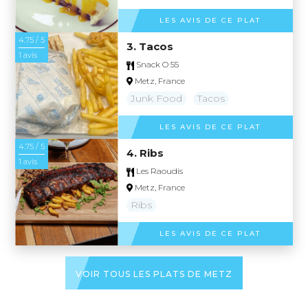
LES AVIS DE CE PLAT
4.75 / 5
3. Tacos
1 avis
Snack O 55
Metz, France
Junk Food
Tacos
LES AVIS DE CE PLAT
4.75 / 5
4. Ribs
1 avis
Les Raoudis
Metz, France
Ribs
LES AVIS DE CE PLAT
VOIR TOUS LES PLATS DE METZ