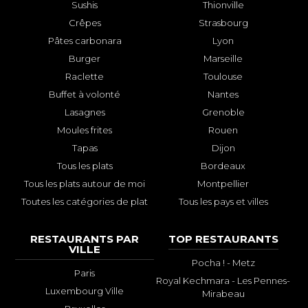
Sushis
Thionville
Crêpes
Strasbourg
Pâtes carbonara
Lyon
Burger
Marseille
Raclette
Toulouse
Buffet à volonté
Nantes
Lasagnes
Grenoble
Moules frites
Rouen
Tapas
Dijon
Tous les plats
Bordeaux
Tous les plats autour de moi
Montpellier
Toutes les catégories de plat
Tous les pays et villes
RESTAURANTS PAR
TOP RESTAURANTS
VILLE
Pocha ! - Metz
Paris
Royal Kechmara - Les Pennes-
Luxembourg Ville
Mirabeau