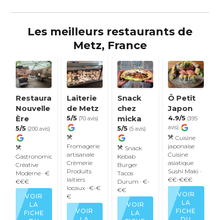
Les meilleurs restaurants de
Metz, France
Restaurant
Laiterie
Snack
Ô Petit
Nouvelle
de Metz
chez
Japon
Ère
5/5
micka
4.9/5
(70 avis)
(395
5/5
5/5
avis)
(200 avis)
(5 avis)
Cuisine
Fromagerie
japonaise
Snack
artisanale
Cuisine
Gastronomique
Kebab
Crèmerie
asiatique
Créative
Burger
Produits
Sushi
Maki
·
Moderne
· €
Tacos
laitiers
€€-€€€
€€€
Durum
· €-
locaux
· €-€
€€
VOIR
VOIR
€
LA
LA
VOIR
VOIR
FICHE
FICHE
LA
LA
DU