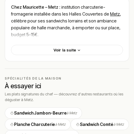
Chez Mauricette – Metz
: institution charcuterie-
fromagerie installée dans les Halles Couvertes de
Metz
,
célèbre pour ses sandwichs lorrains et son ambiance
populaire de halle marchande, à emporter ou sur place,
budget
5–15€
.
Difficile de parler des Halles de Metz sans évoquer Chez
Voir la suite
Mauricette. L’enseigne incarne à elle seule l’esprit des
halles marchandes : odeurs gourmandes, produits
régionaux, comptoir animé et patronne haute en couleur
qui connaît la moitié de la clientèle.
SPÉCIALITÉS DE LA MAISON
L’adresse s’est imposée au fil des années comme un
À essayer ici
point de passage incontournable pour les Messins
comme pour les touristes. On y vient pour un sandwich
Les plats signatures du chef — découvrez d'autres restaurants où les
déguster à Metz.
rapide à midi, pour composer une planche de
charcuterie ou pour faire le plein de fromages et de
Sandwich Jambon-Beurre
à Metz
produits du terroir lorrain.
L’enseigne regroupe en réalité plusieurs comptoirs sous
Planche Charcuterie
Sandwich Comté
à Metz
à Metz
une même bannière : la charcuterie-fromagerie