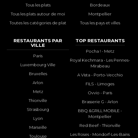
Tous les plats
Bordeaux
Tous les plats autour de moi
Montpellier
Toutes les catégories de plat
Tous les pays et villes
RESTAURANTS PAR
TOP RESTAURANTS
VILLE
Pocha ! - Metz
Paris
Royal Kechmara - Les Pennes-
Luxembourg Ville
Mirabeau
Bruxelles
A Vista - Porto-Vecchio
Arlon
FILS - Limoges
Metz
Ovvio - Paris
Thionville
Brasserie G - Arlon
Strasbourg
BBQ &GRILL MOBILE -
Montpellier
Lyon
Red Beef - Thionville
Marseille
Les Roses - Mondorf-Les-Bains
Toulouse