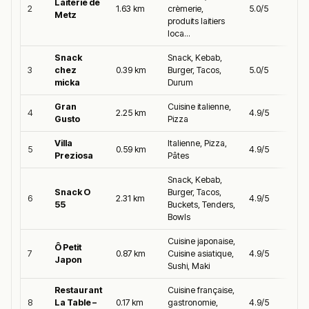
Laiterie de
2
1.63 km
crèmerie,
5.0/5
Metz
produits laitiers
loca...
Snack
Snack, Kebab,
3
chez
0.39 km
Burger, Tacos,
5.0/5
micka
Durum
Gran
Cuisine italienne,
4
2.25 km
4.9/5
Gusto
Pizza
Villa
Italienne, Pizza,
5
0.59 km
4.9/5
Preziosa
Pâtes
Snack, Kebab,
Snack O
Burger, Tacos,
6
2.31 km
4.9/5
55
Buckets, Tenders,
Bowls
Cuisine japonaise,
Ô Petit
7
0.87 km
Cuisine asiatique,
4.9/5
Japon
Sushi, Maki
Restaurant
Cuisine française,
8
La Table –
0.17 km
gastronomie,
4.9/5