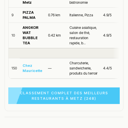
Metz
bistronomie
PIZZA
9
0.76 km
Italienne, Pizza
4.9/5
PALMA
ANGKOR
Cuisine asiatique,
WAT
salon de thé,
10
0.42 km
4.9/5
BUBBLE
restauration
TEA
rapide, b...
Charcuterie,
Chez
150
—
sandwicherie,
4.4/5
Mauricette
produits du terroir
CLASSEMENT COMPLET DES MEILLEURS
RESTAURANTS À METZ (248)