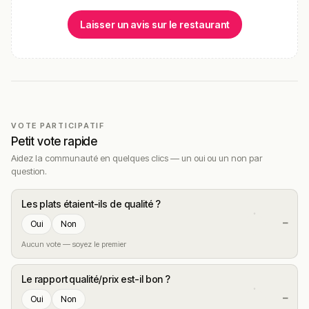
importante le midi, en pleine heure de pointe, ce qui
Laisser un avis sur le restaurant
s’explique par le succès du lieu et la préparation à la
minute des sandwichs.
Questions fréquentes
Quel est le prix moyen Chez Mauricette ?
VOTE PARTICIPATIF
Petit vote rapide
Peut-on manger sur place ?
Aidez la communauté en quelques clics — un oui ou un non par
question.
Chez Mauricette est-il ouvert le dimanche
?
Les plats étaient-ils de qualité ?
—
Oui
Non
Peut-on commander une planche à
Aucun vote — soyez le premier
emporter ?
Le rapport qualité/prix est-il bon ?
Y a-t-il des produits italiens et espagnols ?
—
Oui
Non