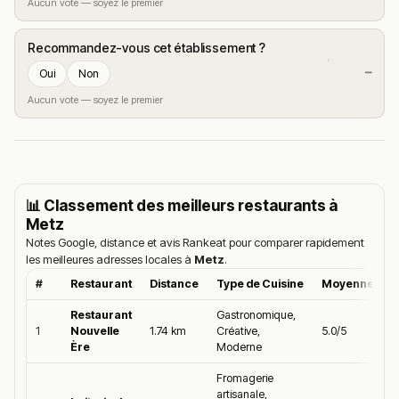
nous aider en vous rendant sur :
Améliorer la fiche de cet
Aucun vote — soyez le premier
établissement
Recommandez-vous cet établissement ?
—
Oui
Non
Aucun vote — soyez le premier
📊 Classement des meilleurs restaurants à
Metz
Notes Google, distance et avis Rankeat pour comparer rapidement
les meilleures adresses locales à
Metz
.
#
Restaurant
Distance
Type de Cuisine
Moyenne Goo
Restaurant
Gastronomique,
1
Nouvelle
1.74 km
Créative,
5.0/5
Ère
Moderne
Fromagerie
artisanale,