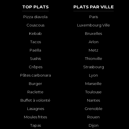
TOP PLATS
PLATS PAR VILLE
Pizza diavola
Paris
Couscous
Luxembourg Ville
Kebab
Bruxelles
Tacos
Arlon
Paëlla
Metz
Sushis
Thionville
Crêpes
Strasbourg
Pâtes carbonara
Lyon
Burger
Marseille
Raclette
Toulouse
Buffet à volonté
Nantes
Lasagnes
Grenoble
Moules frites
Rouen
Tapas
Dijon