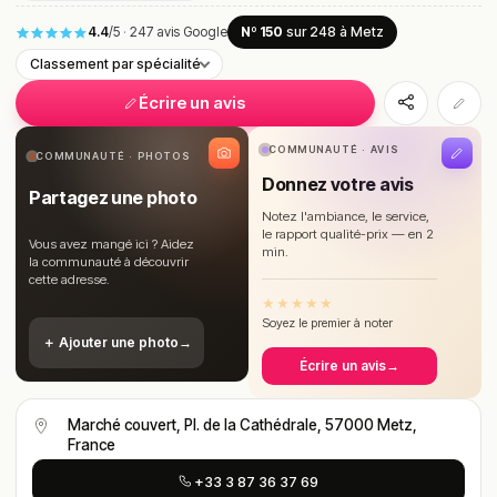
4.4
/5
·
247 avis Google
Nº 150
sur 248
à Metz
Classement par spécialité
Écrire un avis
COMMUNAUTÉ · AVIS
COMMUNAUTÉ · PHOTOS
Donnez votre avis
Partagez une photo
Notez l'ambiance, le service,
le rapport qualité-prix — en 2
Vous avez mangé ici ? Aidez
min.
la communauté à découvrir
cette adresse.
★
★
★
★
★
Soyez le premier à noter
＋ Ajouter une photo
→
Écrire un avis
→
Marché couvert, Pl. de la Cathédrale, 57000 Metz,
France
+33 3 87 36 37 69