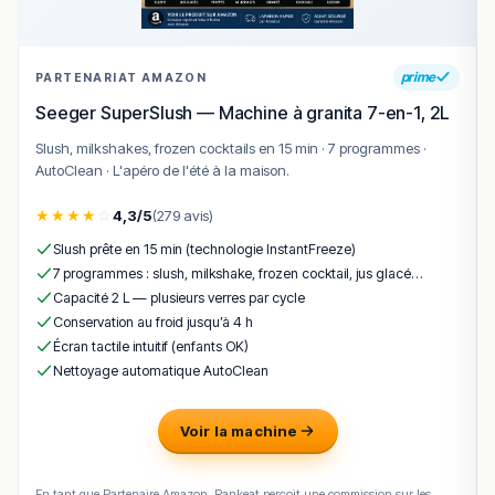
logique de cuisine simple et généreuse.
Les comptoirs voisins, Viva Italia et L’Espagne chez vous,
complètent l’offre avec mozzarella, charcuterie ibérique,
prime
PARTENARIAT AMAZON
tapas et pâtes fraîches, ce qui permet de composer un
Seeger SuperSlush — Machine à granita 7-en-1, 2L
repas aux accents méditerranéens sans quitter la halle.
Slush, milkshakes, frozen cocktails en 15 min · 7 programmes ·
AutoClean · L'apéro de l'été à la maison.
🍽️ Carte & plats emblématiques
leur sandwich jambon-beurre
– classique parfait,
★
★
★
★
☆
4,3/5
(279 avis)
demi-baguette croustillante et bon jambon.
Slush prête en 15 min (technologie InstantFreeze)
le sandwich charcuterie lorraine
– assortiment du
7 programmes : slush, milkshake, frozen cocktail, jus glacé…
terroir mosellan généreusement garni.
Capacité 2 L — plusieurs verres par cycle
Conservation au froid jusqu’à 4 h
le sandwich au comté
– beurre, comté affiné,
Écran tactile intuitif (enfants OK)
baguette du jour, simple et efficace.
Nettoyage automatique AutoClean
le panini jambon-fromage
– chaud, fondant, idéal
en formule rapide.
Voir la machine
la planche de charcuterie
– sélection à partager, à
emporter ou à savourer dans la cour.
En tant que Partenaire Amazon, Rankeat perçoit une commission sur les