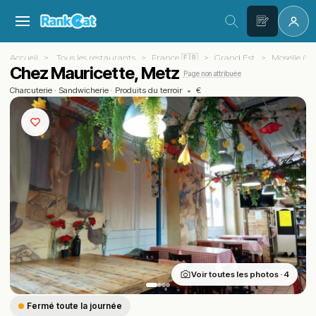
Accueil
Tous les restaurants
France 🇫🇷
Grand Est
Moselle (57
Chez Mauricette, Metz
Page non attribuée
Charcuterie
·
Sandwicherie
·
Produits du terroir
•
€
Voir toutes les photos · 4
Fermé toute la journée