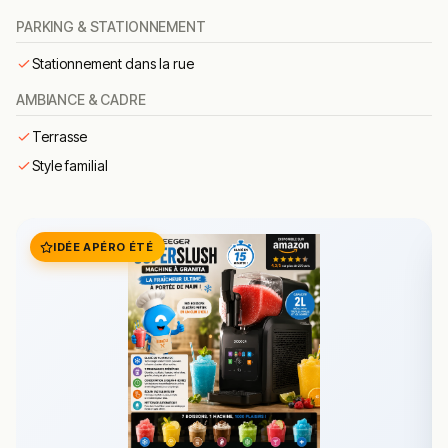
préservé. On y déguste sandwich ou planche en
PARKING & STATIONNEMENT
profitant de l’animation contenue du marché couvert.
Stationnement dans la rue
Cuisine & concept
AMBIANCE & CADRE
Le concept repose sur la mise en avant des produits
régionaux lorrains et des bons produits importés. La
Terrasse
charcuterie locale est la pièce maîtresse : jambon de
Style familial
Bayonne, saucisson sec, lard fumé, pâtés artisanaux et
autres références mosellanes occupent la vitrine.
Le sandwich Chez Mauricette est devenu une institution.
Préparé à la minute avec une demi-baguette
IDÉE APÉRO ÉTÉ
croustillante, il se décline en jambon-beurre classique,
sandwich au comté affiné, sandwich charcuterie lorraine
ou panini jambon-fromage. Le rapport qualité-prix est
régulièrement salué.
Pour ceux qui souhaitent manger sur place, L’Assiette du
Marché propose chaque midi un menu autour des
spécialités de la boutique. Planches à partager, salades
fraîches et plat du jour rythment la formule, dans une