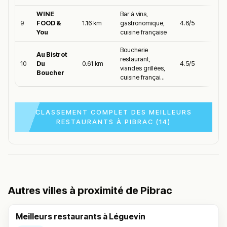
WINE
Bar à vins,
9
FOOD &
1.16 km
gastronomique,
4.6/5
You
cuisine française
Boucherie
Au Bistrot
restaurant,
10
Du
0.61 km
4.5/5
viandes grillées,
Boucher
cuisine françai...
CLASSEMENT COMPLET DES MEILLEURS
RESTAURANTS À PIBRAC (14)
Autres villes à proximité de Pibrac
Meilleurs restaurants à Léguevin