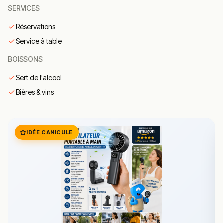
personnelle qui distingue Hiko Sushi des adresses
SERVICES
standardisées. Une expérience gastronomique rare
Réservations
dans l’ouest toulousain.
Service à table
🍽️ Carte & plats emblématiques
BOISSONS
wagyu
– bœuf wagyu d’exception, fondant et
Sert de l'alcool
persillé, préparé avec une précision chirurgicale
Bières & vins
tartare de poisson
– tartare finement assaisonné,
alliance de fraîcheur et de précision technique
ramen
– ramen au bouillon longuement mijoté,
garni selon la tradition japonaise
IDÉE CANICULE
sushi
– sushis de haute tenue réalisés à partir de
poissons d’une fraîcheur impeccable
sashimi
– sashimis finement découpés, la
quintessence de la cuisine japonaise appliquée au
poisson cru
Conclusion