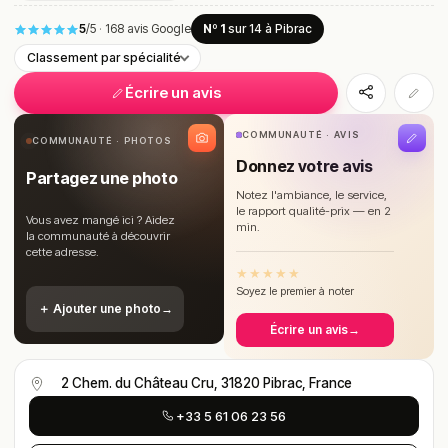
5
/5
·
168 avis Google
Nº 1
sur 14
à Pibrac
Classement par spécialité
Écrire un avis
COMMUNAUTÉ · AVIS
COMMUNAUTÉ · PHOTOS
Donnez votre avis
Partagez une photo
Notez l'ambiance, le service,
le rapport qualité-prix — en 2
Vous avez mangé ici ? Aidez
min.
la communauté à découvrir
cette adresse.
★
★
★
★
★
Soyez le premier à noter
＋ Ajouter une photo
→
Écrire un avis
→
2 Chem. du Château Cru, 31820 Pibrac, France
+33 5 61 06 23 56