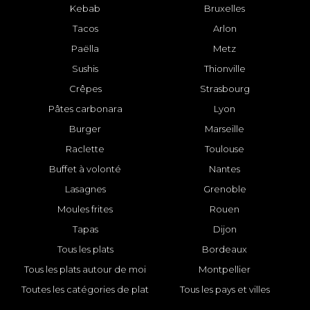
Kebab
Bruxelles
Tacos
Arlon
Paëlla
Metz
Sushis
Thionville
Crêpes
Strasbourg
Pâtes carbonara
Lyon
Burger
Marseille
Raclette
Toulouse
Buffet à volonté
Nantes
Lasagnes
Grenoble
Moules frites
Rouen
Tapas
Dijon
Tous les plats
Bordeaux
Tous les plats autour de moi
Montpellier
Toutes les catégories de plat
Tous les pays et villes