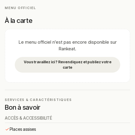
Chaque détail de la décoration a été pensé pour
MENU OFFICIEL
immerger le convive dans l’univers culinaire japonais.
Bastien, fondateur et chef de la maison, apporte à
À la carte
chaque service plus d’une décennie d’expertise en
cuisine japonaise. Sa passion pour les produits
d’exception — dont le wagyu, viande de bœuf d’élite —
Le menu officiel n'est pas encore disponible sur
se ressent dans chaque assiette. La note parfaite de 5/5
Rankeat.
sur 64 avis témoigne d’une unanimité rare.
Vous travaillez ici ? Revendiquez et publiez votre
Cuisine & concept
carte
La cuisine de Bastien va bien au-delà du sushi
classique : wagyu saignant aux saveurs profondes et
intenses, tartares de poisson finement assaisonnés,
ramens aux bouillons longuement mijotés… Chaque plat
SERVICES & CARACTÉRISTIQUES
est une invitation à explorer la finesse de la gastronomie
Bon à savoir
japonaise dans sa dimension la plus authentique.
ACCÈS & ACCESSIBILITÉ
Les sushis et makis, préparés avec des poissons d’une
fraîcheur irréprochable, respectent les codes de la
Places assises
tradition nippone tout en intégrant une touche créative