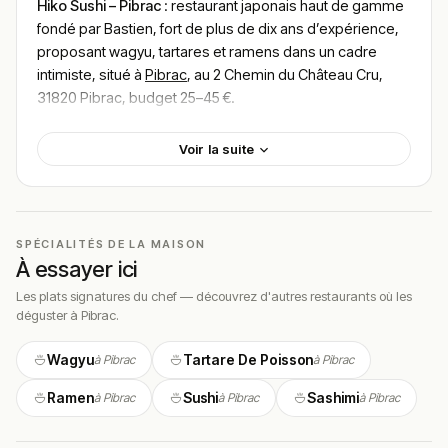
Hiko Sushi – Pibrac
: restaurant japonais haut de gamme
fondé par Bastien, fort de plus de dix ans d’expérience,
proposant wagyu, tartares et ramens dans un cadre
intimiste, situé à
Pibrac
, au 2 Chemin du Château Cru,
31820 Pibrac, budget 25–45 €.
Localisation
Voir la suite
Hiko Sushi est niché au
2 Chemin du Château Cru, 31820
Pibrac
, dans un cadre discret et préservé de cette
commune de la banlieue ouest de Toulouse, en Haute-
Garonne. L’adresse légèrement à l’écart confère à
SPÉCIALITÉS DE LA MAISON
l’établissement un caractère intimiste apprécié de sa
À essayer ici
clientèle fidèle.
Les plats signatures du chef — découvrez d'autres restaurants où les
déguster à Pibrac.
Cadre & ambiance
Wagyu
Tartare De Poisson
à Pibrac
à Pibrac
Hiko Sushi propose un cadre raffiné et épuré, fidèle à
l’esthétique japonaise minimaliste. L’atmosphère est
Ramen
Sushi
Sashimi
à Pibrac
à Pibrac
à Pibrac
feutrée et élégante, idéale pour un dîner gastronomique
en couple ou un repas d’exception entre connaisseurs.