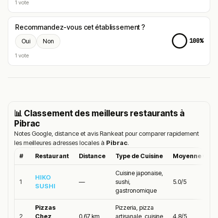
1 vote
Recommandez-vous cet établissement ?
100%
Oui
Non
1 vote
📊 Classement des meilleurs restaurants à
Pibrac
Notes Google, distance et avis Rankeat pour comparer rapidement
les meilleures adresses locales à
Pibrac
.
#
Restaurant
Distance
Type de Cuisine
Moyenne Goog
Cuisine japonaise,
HIKO
1
—
sushi,
5.0/5
SUSHI
gastronomique
Pizzas
Pizzeria, pizza
2
Chez
0.67 km
artisanale, cuisine
4.8/5