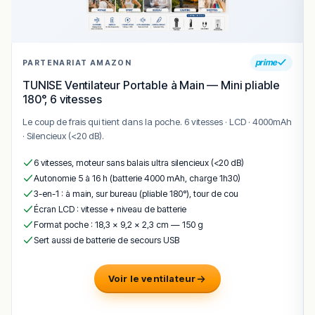
Hiko Sushi affiche la note parfaite de 5/5 pour 64 avis —
un résultat exceptionnel qui reflète l’engagement absolu
de Bastien envers la qualité et l’authenticité. Une table
prime
gastronomique japonaise rarissime dans l’ouest
PARTENARIAT AMAZON
toulousain.
TUNISE Ventilateur Portable à Main — Mini pliable
180°, 6 vitesses
Le wagyu d’exception, les tartares de poisson et les
ramens au bouillon mijoté sont les signatures d’une
Le coup de frais qui tient dans la poche. 6 vitesses · LCD · 4000mAh
cuisine japonaise de haut vol. Bastien élève l’art du sushi
· Silencieux (<20 dB).
au rang de véritable gastronomie.
6 vitesses, moteur sans balais ultra silencieux (<20 dB)
Pour une expérience gastronomique japonaise
Autonomie 5 à 16 h (batterie 4000 mAh, charge 1h30)
authentique et raffinée,
Hiko Sushi
vous reçoit au
2
3-en-1 : à main, sur bureau (pliable 180°), tour de cou
Chemin du Château Cru, 31820 Pibrac
— réservation
Écran LCD : vitesse + niveau de batterie
indispensable.
Format poche : 18,3 × 9,2 × 2,3 cm — 150 g
Sert aussi de batterie de secours USB
!
Texte généré par intelligence artificielle, en attente de
validation humaine.
Cette description peut contenir des erreurs, n'hésitez pas à
Voir le ventilateur
nous aider en vous rendant sur :
Améliorer la fiche de cet
établissement