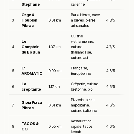
Stephane
italienne
Orge &
Bar à bières, cave
3
Houblon
0.61 km
à bières, bières
4.8/5
Pibrac
artisanales
Cuisine
Le
vietnamienne,
4
Comptoir
1.37 km
cuisine
4.7/5
du Bo Bun
thaïlandaise,
cuisine asi...
L’
Française,
5
0.90 km
4.6/5
AROMATIC
Européenne
La
Crêperie, cuisine
6
1.17 km
4.6/5
crêpitante
bretonne, bio
Pizzeria, pizza
Gioia Pizza
7
0.61 km
napolitaine,
4.6/5
Pibrac
cuisine italienne
Restauration
TACOS &
8
0.55 km
rapide, tacos,
4.6/5
CO
kebab