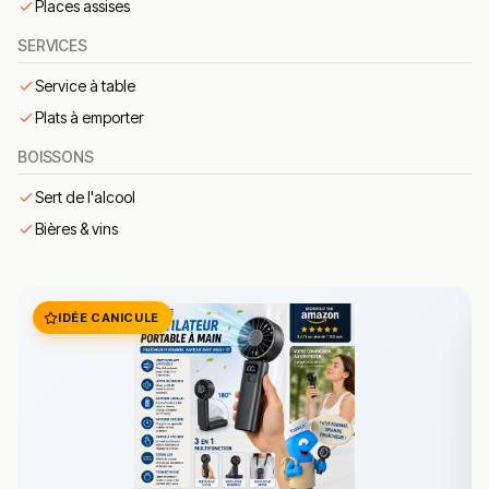
Places assises
Résumé des commentaires
SERVICES
Les retours mettent en avant : accueil chaleureux, qualité
des produits, bon rapport qualité-prix. Les habitués
Service à table
apprécient particulièrement pizzas.
Plats à emporter
Questions fréquentes
BOISSONS
Sert de l'alcool
Quel est le prix moyen chez i sapori d’Italia
?
Bières & vins
Faut-il réserver ?
IDÉE CANICULE
Le restaurant accepte-t-il les cartes
bancaires ?
Conclusion
i sapori d’Italia fait partie des adresses notables de