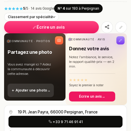
5
/5
·
14 avis Google
Nº 4
sur 193
à Perpignan
Classement par spécialité
Écrire un avis
COMMUNAUTÉ · AVIS
COMMUNAUTÉ · PHOTOS
Donnez votre avis
Partagez une photo
Notez l'ambiance, le service,
le rapport qualité-prix — en 2
Vous avez mangé ici ? Aidez
min.
la communauté à découvrir
cette adresse.
★
★
★
★
★
Soyez le premier à noter
＋ Ajouter une photo
→
Écrire un avis
→
19 Pl. Jean Payra, 66000 Perpignan, France
+33 9 71 46 91 41