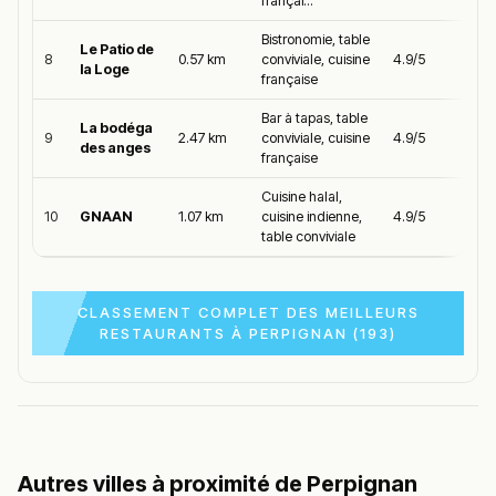
françai...
Bistronomie, table
Le Patio de
8
0.57 km
conviviale, cuisine
4.9/5
la Loge
française
Bar à tapas, table
La bodéga
9
2.47 km
conviviale, cuisine
4.9/5
des anges
française
Cuisine halal,
10
GNAAN
1.07 km
cuisine indienne,
4.9/5
table conviviale
CLASSEMENT COMPLET DES MEILLEURS
RESTAURANTS À PERPIGNAN (193)
Autres villes à proximité de Perpignan