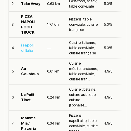
Fast-food, snack,
2
Take Away
0.63 km
5.0/5
table conviviale
PIZZA
Pizzeria, table
NAPOLI
3
1.77 km
conviviale, cuisine
5.0/5
FOOD
française
TRUCK
Cuisine italienne,
i sapori
4
—
table conviviale,
5.0/5
d’Italia
cuisine française
Cuisine
Au
méditerranéenne,
5
0.61 km
4.9/5
Goustous
table conviviale,
cuisine fran...
Cuisine tibétaine,
Le Petit
cuisine asiatique,
6
0.24 km
4.9/5
Tibet
cuisine
japonaise...
Pizzeria
Mamma
napolitaine, table
7
Mia /
0.34 km
4.9/5
conviviale, cuisine
Pizzeria