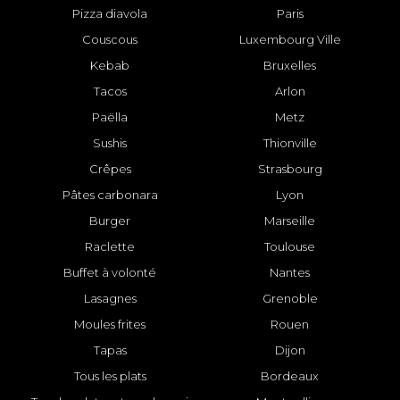
Pizza diavola
Paris
Couscous
Luxembourg Ville
Kebab
Bruxelles
Tacos
Arlon
Paëlla
Metz
Sushis
Thionville
Crêpes
Strasbourg
Pâtes carbonara
Lyon
Burger
Marseille
Raclette
Toulouse
Buffet à volonté
Nantes
Lasagnes
Grenoble
Moules frites
Rouen
Tapas
Dijon
Tous les plats
Bordeaux