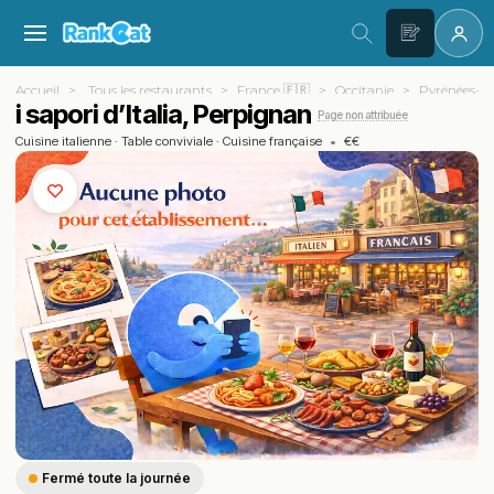
Accueil
Tous les restaurants
France 🇫🇷
Occitanie
Pyrénées-Or
i sapori d’Italia, Perpignan
Page non attribuée
Cuisine italienne
·
Table conviviale
·
Cuisine française
•
€€
Fermé toute la journée