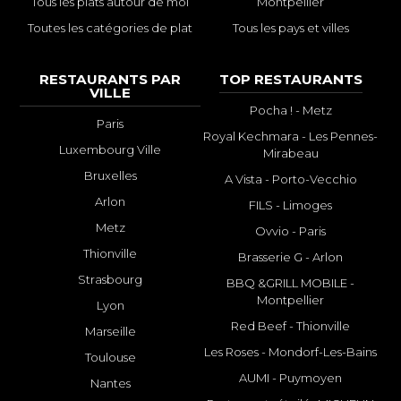
Tous les plats autour de moi
Montpellier
Toutes les catégories de plat
Tous les pays et villes
RESTAURANTS PAR
TOP RESTAURANTS
VILLE
Pocha ! - Metz
Paris
Royal Kechmara - Les Pennes-
Luxembourg Ville
Mirabeau
Bruxelles
A Vista - Porto-Vecchio
Arlon
FILS - Limoges
Metz
Ovvio - Paris
Thionville
Brasserie G - Arlon
Strasbourg
BBQ &GRILL MOBILE -
Montpellier
Lyon
Red Beef - Thionville
Marseille
Les Roses - Mondorf-Les-Bains
Toulouse
AUMI - Puymoyen
Nantes