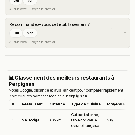
—
Oui
Non
Aucun vote — soyez le premier
Recommandez-vous cet établissement ?
—
Oui
Non
Aucun vote — soyez le premier
📊 Classement des meilleurs restaurants à
Perpignan
Notes Google, distance et avis Rankeat pour comparer rapidement
les meilleures adresses locales à
Perpignan
.
#
Restaurant
Distance
Type de Cuisine
Moyenne Goog
Cuisine italienne,
1
Sa Botiga
0.05 km
table conviviale,
5.0/5
cuisine française