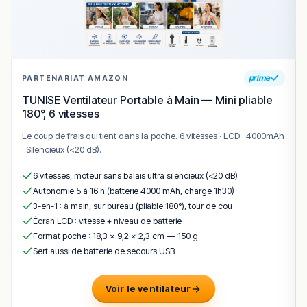
Perpignan, où la qualité du produit rencontre l’accueil
chaleureux des restaurateurs locaux.
Côté carte, on retient particulièrement pizzas, pâtes,
antipasti, qui composent une offre fidèle à l’esprit de la
maison.
prime
PARTENARIAT AMAZON
Pour un repas à
19 Place Jean Payra, 66000 Perpignan
,
TUNISE Ventilateur Portable à Main — Mini pliable
on retient
i sapori d’Italia
, à Perpignan.
180°, 6 vitesses
!
Texte généré par intelligence artificielle, en attente de
Le coup de frais qui tient dans la poche. 6 vitesses · LCD · 4000mAh
validation humaine.
· Silencieux (<20 dB).
Cette description peut contenir des erreurs, n'hésitez pas à
nous aider en vous rendant sur :
Améliorer la fiche de cet
6 vitesses, moteur sans balais ultra silencieux (<20 dB)
établissement
Autonomie 5 à 16 h (batterie 4000 mAh, charge 1h30)
3-en-1 : à main, sur bureau (pliable 180°), tour de cou
Écran LCD : vitesse + niveau de batterie
Format poche : 18,3 × 9,2 × 2,3 cm — 150 g
Sert aussi de batterie de secours USB
Voir le ventilateur