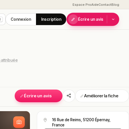
Espace Pro
Aide
Contact
Blog
Connexion
Inscription
Écrire un avis
K
attribuée
Écrire un avis
Améliorer la fiche
S
16 Rue de Reims, 51200 Épernay,
France