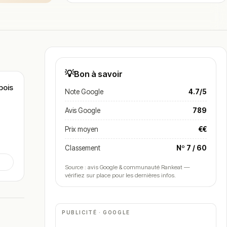
💡
Bon à savoir
bois
Note Google
4.7/5
Avis Google
789
Prix moyen
€€
Classement
Nº 7 / 60
Source : avis Google & communauté Rankeat —
vérifiez sur place pour les dernières infos.
PUBLICITÉ · GOOGLE