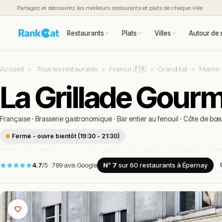
Partagez et découvrez les meilleurs restaurants et plats de chaque ville
Restaurants
Plats
Villes
Autour de 
Accueil
Tous les restaurants
France 🇫🇷
Grand Est
Marne (
La Grillade Gour
Française
·
Brasserie gastronomique
·
Bar entier au fenouil
·
Côte de bœ
Fermé - ouvre bientôt (19:30 - 21:30)
4.7
/5
·
789 avis Google
Nº 7
sur 60
restaurants
à Épernay