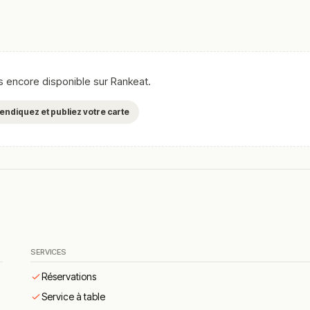
se ombragée en été
pour profiter des beaux jours.
 accueillante
, avec un service professionnel où le chef et ses hôt
as encore disponible sur Rankeat.
ant en avant les produits de saison, les viandes et poissons grill
pirés par les traditions culinaires françaises.
evendiquez et publiez votre carte
de la gastronomie — propose une
cuisine maîtrisée, créative et
t les cuissons.
finée souvent citée par les visiteurs.
 champenois et vinaigrette aux agrumes.
SERVICES
us pure tradition.
Réservations
vec finesse.
Service à table
riginal.