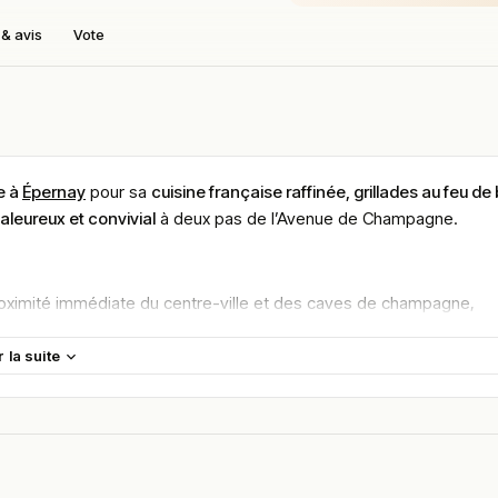
& avis
Vote
e à
Épernay
pour sa
cuisine française raffinée, grillades au feu de 
aleureux et convivial
à deux pas de l’Avenue de Champagne.
roximité immédiate du centre-ville et des caves de champagne,
r la suite
ner gastronomique après une journée de visite ou une soirée
ux
, avec une salle intérieure confortable, parfois autour d’une