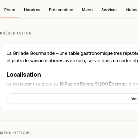
Photo
Horaires
Présentation
Menu
Services
Notes 
PRÉSENTATION
La Grillade Gourmande
– une
table gastronomique très réputé
et plats de saison élaborés avec soin
, servie dans un cadre
ch
Localisation
Le restaurant se situe au
16 Rue de Reims, 51200 Épernay
, à p
facilement accessible à pied ou avec parking à proximité.
Voi
Cette situation centrale en fait une adresse pratique pour un
dî
romantique
.
Cadre & ambiance
La Grillade Gourmande propose un
cadre élégant et chaleure
MENU OFFICIEL