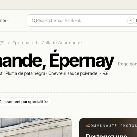
moi
Rechercher sur Rankeat…
⌘
51)
Épernay
La Grillade Gourmande
mande, Épernay
Page non 
uf
·
Pluma de pata negra
·
Chevreuil sauce poivrade
•
€€
Classement par spécialité
COMMUNAUTÉ · PHOTO
Partagez une