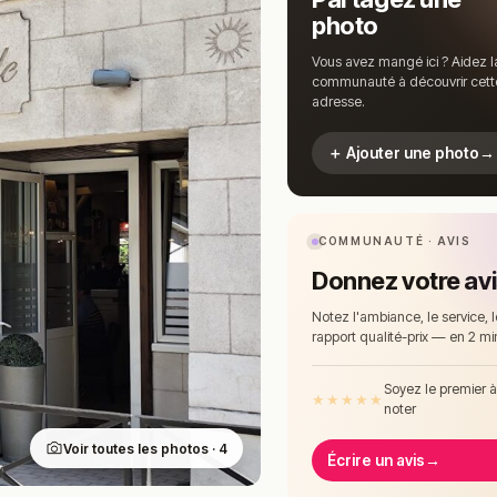
photo
Vous avez mangé ici ? Aidez l
communauté à découvrir cett
adresse.
＋ Ajouter une photo
→
COMMUNAUTÉ · AVIS
Donnez votre av
Notez l'ambiance, le service, l
rapport qualité-prix — en 2 mi
Soyez le premier 
★
★
★
★
★
noter
Voir toutes les photos · 4
Écrire un avis
→