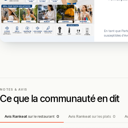
En tant que Parte
susceptibles d'év
NOTES & AVIS
Ce que la communauté en dit
Avis Rankeat
sur le restaurant
0
Avis Rankeat
sur les plats
0
A