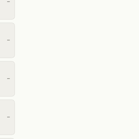
—
—
—
—