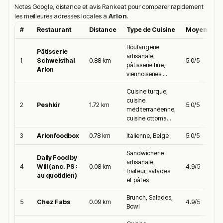
Notes Google, distance et avis Rankeat pour comparer rapidement
les meilleures adresses locales à
Arlon
.
#
Restaurant
Distance
Type de Cuisine
Moyenne G
Boulangerie
Pâtisserie
artisanale,
1
Schweisthal
0.88 km
5.0/5
pâtisserie fine,
Arlon
viennoiseries ...
Cuisine turque,
cuisine
2
Peshkir
1.72 km
5.0/5
méditerranéenne,
cuisine ottoma...
3
Arlonfoodbox
0.78 km
Italienne, Belge
5.0/5
Sandwicherie
Daily Food by
artisanale,
4
Will (anc. PS :
0.08 km
4.9/5
traiteur, salades
au quotidien)
et pâtes
Brunch, Salades,
5
Chez Fabs
0.09 km
4.9/5
Bowl