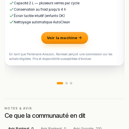
tête.
Capacité 2 L — plusieurs verres par cycle
Conservation au froid jusqu’à 4 h
!
Texte généré par intelligence artificielle, en attente de
Écran tactile intuitif (enfants OK)
validation humaine.
Nettoyage automatique AutoClean
Cette description peut contenir des erreurs, n'hésitez pas à
nous aider en vous rendant sur :
Améliorer la fiche de cet
Voir la machine
établissement
En tant que Partenaire Amazon, Rankeat perçoit une commission sur les
achats éligibles. Prix et disponibilité susceptibles d'évoluer.
NOTES & AVIS
Ce que la communauté en dit
Avis Rankeat
0
Avis Rankeat
0
Avis Google
210