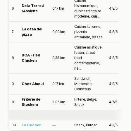
Cuisine
De la Terre à
bistronomique,
6
0.17 km
4.8/5
l’Assiette
cuisine française
moderne, cuisi...
Cuisine italienne,
La casa del
7
0.09 km
pizzeria
4.8/5
pizza
artisanale, pizzas
Cuisine asiatique
fusion, street
BOA Fried
8
0.33 km
food
4.8/5
Chicken
contemporaine,
né...
Sandwich,
9
Chez Alaoui
0.17 km
Marocaine,
4.8/5
Couscous
Friterie de
Friterie, Belge,
10
2.05 km
4.7/5
Stockem
Snack
39
Le Cocoon
—
Snack, Burger
4.3/5