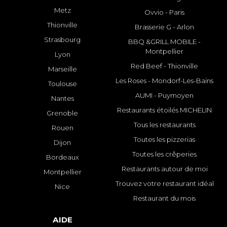
Metz
Ovvio - Paris
Thionville
Brasserie G - Arlon
Strasbourg
BBQ &GRILL MOBILE -
Montpellier
Lyon
Red Beef - Thionville
Marseille
Les Roses - Mondorf-Les-Bains
Toulouse
AUMI - Puymoyen
Nantes
Restaurants étoilés MICHELIN
Grenoble
Tous les restaurants
Rouen
Toutes les pizzerias
Dijon
Toutes les crêperies
Bordeaux
Restaurants autour de moi
Montpellier
Trouvez votre restaurant idéal
Nice
Restaurant du mois
AIDE