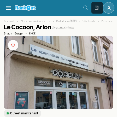
Accueil
Tous les restaurants
Belgique 🇧🇪
Wallonie
Province 
Le Cocoon, Arlon
Page non attribuée
Snack
·
Burger
•
€-€€
Ouvert maintenant