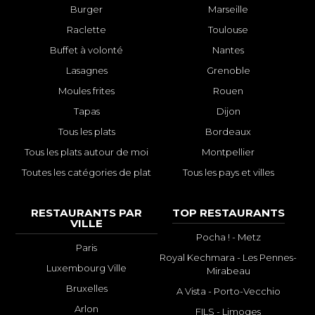
Burger
Marseille
Raclette
Toulouse
Buffet à volonté
Nantes
Lasagnes
Grenoble
Moules frites
Rouen
Tapas
Dijon
Tous les plats
Bordeaux
Tous les plats autour de moi
Montpellier
Toutes les catégories de plat
Tous les pays et villes
RESTAURANTS PAR
TOP RESTAURANTS
VILLE
Pocha ! - Metz
Paris
Royal Kechmara - Les Pennes-
Luxembourg Ville
Mirabeau
Bruxelles
A Vista - Porto-Vecchio
Arlon
FILS - Limoges