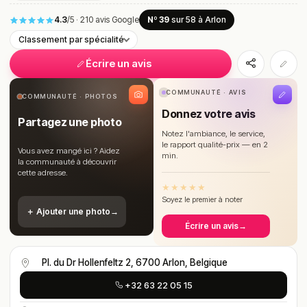
4.3
/5
·
210 avis Google
Nº 39
sur 58
à Arlon
Classement par spécialité
Écrire un avis
COMMUNAUTÉ · AVIS
COMMUNAUTÉ · PHOTOS
Donnez votre avis
Partagez une photo
Notez l'ambiance, le service,
le rapport qualité-prix — en 2
Vous avez mangé ici ? Aidez
min.
la communauté à découvrir
cette adresse.
★
★
★
★
★
Soyez le premier à noter
＋ Ajouter une photo
→
Écrire un avis
→
Pl. du Dr Hollenfeltz 2, 6700 Arlon, Belgique
+32 63 22 05 15