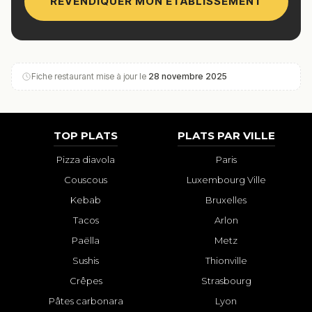
REVENDIQUER MON ÉTABLISSEMENT
Fiche restaurant mise à jour le
28 novembre 2025
TOP PLATS
PLATS PAR VILLE
Pizza diavola
Paris
Couscous
Luxembourg Ville
Kebab
Bruxelles
Tacos
Arlon
Paëlla
Metz
Sushis
Thionville
Crêpes
Strasbourg
Pâtes carbonara
Lyon