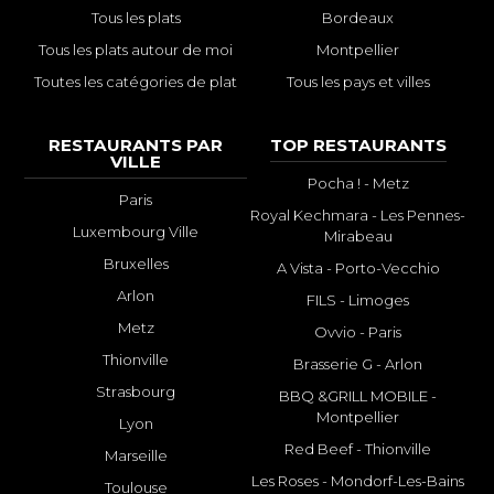
Tous les plats
Bordeaux
Tous les plats autour de moi
Montpellier
Toutes les catégories de plat
Tous les pays et villes
RESTAURANTS PAR
TOP RESTAURANTS
VILLE
Pocha ! - Metz
Paris
Royal Kechmara - Les Pennes-
Luxembourg Ville
Mirabeau
Bruxelles
A Vista - Porto-Vecchio
Arlon
FILS - Limoges
Metz
Ovvio - Paris
Thionville
Brasserie G - Arlon
Strasbourg
BBQ &GRILL MOBILE -
Montpellier
Lyon
Red Beef - Thionville
Marseille
Les Roses - Mondorf-Les-Bains
Toulouse