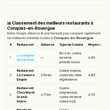
📊 Classement des meilleurs restaurants à
Conques-en-Rouergue
Notes Google, distance et avis Rankeat pour comparer rapidement
les meilleures adresses locales à
Conques-en-Rouergue
.
#
Restaurant
Distance
Type de Cuisine
Moyenne Goo
Bar à vin, cuisine
Le comptoir
1
—
de terroir,
4.9/5
de Germain
produits locaux
Restaurant
Cuisine créative,
2
Le Cadavre
5.94 km
cuisine bio, table
4.8/5
Exquis
végétarienne
Restaurant
Cuisine
Chez Marie
aveyronnaise,
3
4.71 km
4.7/5
Grand-
cuisine de terroir,
Vabre
cuisine tradi...
Moulin de
Cuisine