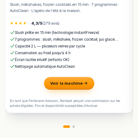
Conques, entre deux visites. L’adresse est appréciée
Slush, milkshakes, frozen cocktails en 15 min · 7 programmes ·
pour sa simplicité assumée et son atmosphère
AutoClean · L'apéro de l'été à la maison.
authentique, dans le respect du circuit court et des
saveurs du Rouergue.
★
★
★
★
☆
4,3/5
(279 avis)
Slush prête en 15 min (technologie InstantFreeze)
Questions fréquentes
7 programmes : slush, milkshake, frozen cocktail, jus glacé…
Capacité 2 L — plusieurs verres par cycle
Quel est le budget moyen au comptoir de
Conservation au froid jusqu’à 4 h
Germain ?
Écran tactile intuitif (enfants OK)
Nettoyage automatique AutoClean
Le comptoir propose-t-il des produits
locaux ?
Voir la machine
La terrasse offre-t-elle une vue sur
En tant que Partenaire Amazon, Rankeat perçoit une commission sur les
l’abbatiale ?
achats éligibles. Prix et disponibilité susceptibles d'évoluer.
Le comptoir est-il ouvert toute l’année ?