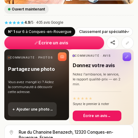
Ouvert maintenant
4.9
/5
·
405 avis Google
Nº 1
sur 6
à Conques-en-Rouergue
Classement par spécialité
Écrire un avis
COMMUNAUTÉ · AVIS
COMMUNAUTÉ · PHOTOS
Donnez votre avis
Partagez une photo
Notez l'ambiance, le service,
le rapport qualité-prix — en 2
Vous avez mangé ici ? Aidez
min.
la communauté à découvrir
cette adresse.
★
★
★
★
★
Soyez le premier à noter
＋ Ajouter une photo
→
Écrire un avis
→
Rue du Chanoine Benazech, 12320 Conques-en-
Rouergue, France