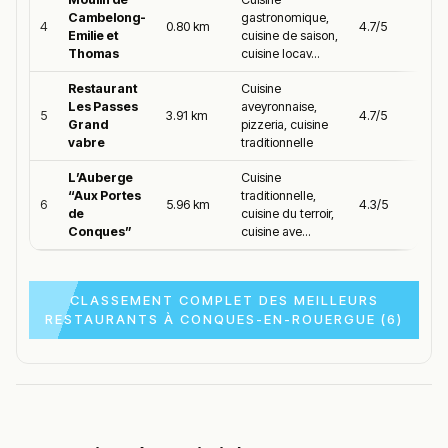
Cambelong-
gastronomique,
4
0.80 km
4.7/5
Emilie et
cuisine de saison,
Thomas
cuisine locav...
Restaurant
Cuisine
Les Passes
aveyronnaise,
5
3.91 km
4.7/5
Grand
pizzeria, cuisine
vabre
traditionnelle
L’Auberge
Cuisine
“Aux Portes
traditionnelle,
6
5.96 km
4.3/5
de
cuisine du terroir,
Conques”
cuisine ave...
CLASSEMENT COMPLET DES MEILLEURS
RESTAURANTS À CONQUES-EN-ROUERGUE (6)