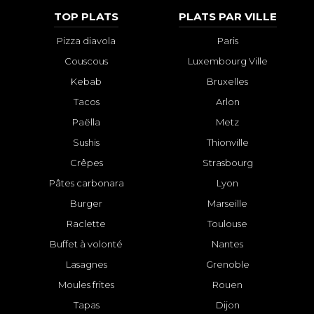
TOP PLATS
PLATS PAR VILLE
Pizza diavola
Paris
Couscous
Luxembourg Ville
Kebab
Bruxelles
Tacos
Arlon
Paëlla
Metz
Sushis
Thionville
Crêpes
Strasbourg
Pâtes carbonara
Lyon
Burger
Marseille
Raclette
Toulouse
Buffet à volonté
Nantes
Lasagnes
Grenoble
Moules frites
Rouen
Tapas
Dijon