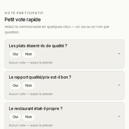
Cette description peut contenir des erreurs, n'hésitez pas à
nous aider en vous rendant sur :
Améliorer la fiche de cet
VOTE PARTICIPATIF
établissement
Petit vote rapide
Aidez la communauté en quelques clics — un oui ou un non par
question.
Les plats étaient-ils de qualité ?
—
Oui
Non
Aucun vote — soyez le premier
Le rapport qualité/prix est-il bon ?
—
Oui
Non
Aucun vote — soyez le premier
Le restaurant était-il propre ?
—
Oui
Non
Aucun vote — soyez le premier