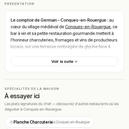
PRÉSENTATION
Le comptoir de Germain – Conques-en-Rouergue
: au
cœur du village médiéval de
Conques-en-Rouergue
, ce
bar à vin et sa petite restauration gourmande mettent à
l’honneur charcuteries, fromages et vins de producteurs
locaux, sur une terrasse ombragée de glycine face à
l’abbatiale, pour un budget
12–25€
.
Voir la suite
Localisation
L’adresse se trouve
Rue du Chanoine Bénazech, 12320
Conques-en-Rouergue
, en plein cœur de l’un des plus
beaux villages de France, en Aveyron. Le comptoir est
SPÉCIALITÉS DE LA MAISON
niché dans les ruelles pavées de Conques, à quelques
À essayer ici
pas de l’abbatiale Sainte-Foy et de ses vitraux signés
Les plats signatures du chef — découvrez d'autres restaurants où les
Pierre Soulages, étape majeure sur les chemins de
déguster à Conques-en-Rouergue.
Compostelle.
Planche Charcuterie
à Conques-en-Rouergue
Sa terrasse, décorée de glycine, offre une vue