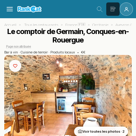
Accueil
Tous les restaurants
France 🇫🇷
Occitanie
Aveyron (12)
Le comptoir de Germain, Conques-en-
Rouergue
Page non attribuée
Bar à vin
·
Cuisine de terroir
·
Produits locaux
•
€€
Voir toutes les photos · 2