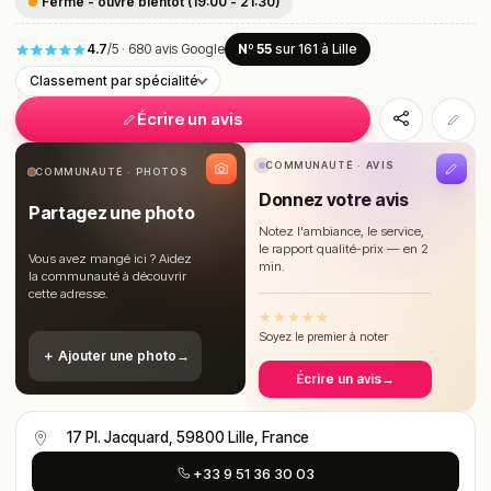
Fermé - ouvre bientôt (19:00 - 21:30)
4.7
/5
·
680 avis Google
Nº 55
sur 161
à Lille
Classement par spécialité
Écrire un avis
COMMUNAUTÉ · AVIS
COMMUNAUTÉ · PHOTOS
Donnez votre avis
Partagez une photo
Notez l'ambiance, le service,
le rapport qualité-prix — en 2
Vous avez mangé ici ? Aidez
min.
la communauté à découvrir
cette adresse.
★
★
★
★
★
Soyez le premier à noter
＋ Ajouter une photo
→
Écrire un avis
→
17 Pl. Jacquard, 59800 Lille, France
+33 9 51 36 30 03