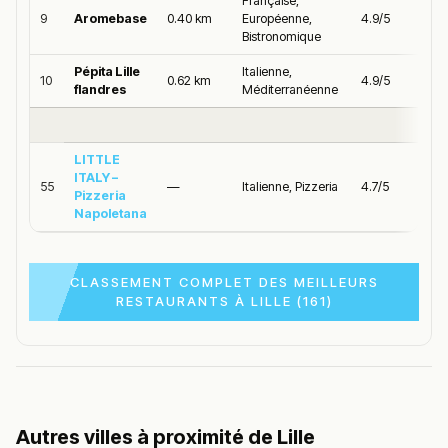
Française,
9
Aromebase
0.40 km
Européenne,
4.9/5
Bistronomique
Pépita Lille
Italienne,
10
0.62 km
4.9/5
flandres
Méditerranéenne
LITTLE
ITALY –
55
—
Italienne, Pizzeria
4.7/5
Pizzeria
Napoletana
CLASSEMENT COMPLET DES MEILLEURS
RESTAURANTS À LILLE (161)
Autres villes à proximité de Lille