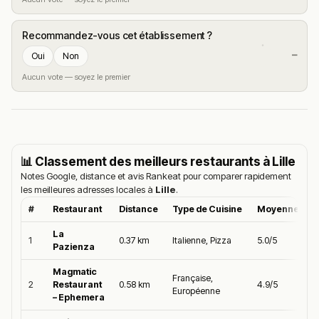
Recommandez-vous cet établissement ?
—
Oui
Non
Aucun vote — soyez le premier
📊 Classement des meilleurs restaurants à
Lille
Notes Google, distance et avis Rankeat pour comparer rapidement
les meilleures adresses locales à
Lille
.
#
Restaurant
Distance
Type de Cuisine
Moyenne Goo
La
1
0.37 km
Italienne, Pizza
5.0/5
Pazienza
Magmatic
Française,
2
Restaurant
0.58 km
4.9/5
Européenne
– Ephemera