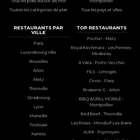
Tous les plats autour de moi
Montpellier
Toutes les catégories de plat
Tous les pays et villes
RESTAURANTS PAR
TOP RESTAURANTS
VILLE
Pocha ! - Metz
Paris
Royal Kechmara - Les Pennes-
Luxembourg Ville
Mirabeau
Bruxelles
A Vista - Porto-Vecchio
Arlon
FILS - Limoges
Metz
Ovvio - Paris
Thionville
Brasserie G - Arlon
Strasbourg
BBQ &GRILL MOBILE -
Montpellier
Lyon
Red Beef - Thionville
Marseille
Les Roses - Mondorf-Les-Bains
Toulouse
AUMI - Puymoyen
Nantes