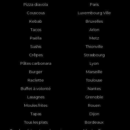
Pizza diavola
Paris
Couscous
Luxembourg Ville
Kebab
Bruxelles
Tacos
Arlon
Paëlla
Metz
Sushis
Thionville
Crêpes
Strasbourg
Pâtes carbonara
Lyon
Burger
Marseille
Raclette
Toulouse
Buffet à volonté
Nantes
Lasagnes
Grenoble
Moules frites
Rouen
Tapas
Dijon
Tous les plats
Bordeaux