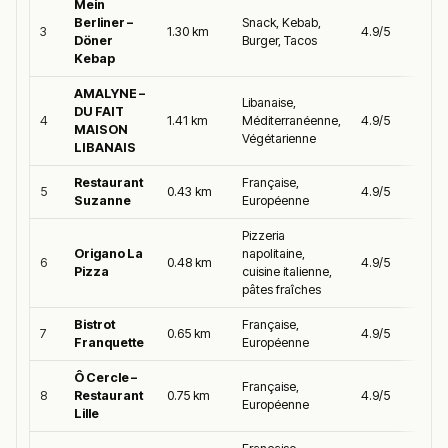
Mein
Berliner –
Snack, Kebab,
3
1.30 km
4.9/5
Döner
Burger, Tacos
Kebap
AMALYNE –
Libanaise,
DU FAIT
4
1.41 km
Méditerranéenne,
4.9/5
MAISON
Végétarienne
LIBANAIS
Restaurant
Française,
5
0.43 km
4.9/5
Suzanne
Européenne
Pizzeria
Origano La
napolitaine,
6
0.48 km
4.9/5
Pizza
cuisine italienne,
pâtes fraîches
Bistrot
Française,
7
0.65 km
4.9/5
Franquette
Européenne
Ô Cercle –
Française,
8
Restaurant
0.75 km
4.9/5
Européenne
Lille