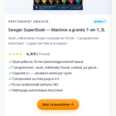
prime
PARTENARIAT AMAZON
Seeger SuperSlush — Machine à granita 7-en-1, 2L
Slush, milkshakes, frozen cocktails en 15 min · 7 programmes ·
AutoClean · L'apéro de l'été à la maison.
★
★
★
★
☆
4,3/5
(279 avis)
Slush prête en 15 min (technologie InstantFreeze)
7 programmes : slush, milkshake, frozen cocktail, jus glacé…
Capacité 2 L — plusieurs verres par cycle
Conservation au froid jusqu’à 4 h
Écran tactile intuitif (enfants OK)
Nettoyage automatique AutoClean
Voir la machine