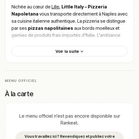
Nichée au cœur de
Lille
,
Little Italy – Pizzeria
Napoletana
vous transporte directement à Naples avec
sa cuisine italienne authentique. La pizzeria se distingue
par ses
pizzas napolitaines
aux bords moelleux et
garnies de produits frais importés d’Italie. L’ambiance
chaleureuse et conviviale vous invite à déguster des
spécialités telles que la
Margherita classique
ou la
Voir la suite
Quattro Formaggi
.
Pour
trouver le meilleur plat de Little Italy –
Pizzeria Napoletana
, consultez les avis des fidèles
clients qui apprécient la qualité irréprochable et le
MENU OFFICIEL
savoir-faire traditionnel du chef. Découvrez un coin
À la carte
d’Italie au cœur de Lille.
!
Texte généré par intelligence artificielle, en attente de
validation humaine.
Le menu officiel n'est pas encore disponible sur
Cette description peut contenir des erreurs, n'hésitez pas à
Rankeat.
nous aider en vous rendant sur :
Améliorer la fiche de cet
établissement
Vous travaillez ici ? Revendiquez et publiez votre