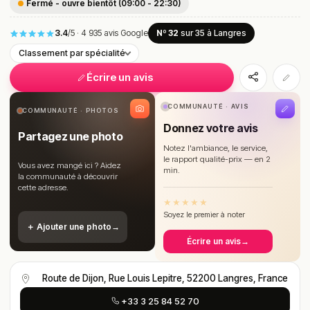
Fermé - ouvre bientôt (09:00 - 22:30)
3.4
/5
·
4 935 avis Google
Nº 32
sur 35
à Langres
Classement par spécialité
Écrire un avis
COMMUNAUTÉ · AVIS
COMMUNAUTÉ · PHOTOS
Donnez votre avis
Partagez une photo
Notez l'ambiance, le service,
le rapport qualité-prix — en 2
Vous avez mangé ici ? Aidez
min.
la communauté à découvrir
cette adresse.
★
★
★
★
★
Soyez le premier à noter
＋ Ajouter une photo
→
Écrire un avis
→
Route de Dijon, Rue Louis Lepitre, 52200 Langres, France
+33 3 25 84 52 70