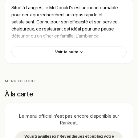
Situé à Langres, le McDonald’s est un incontournable
pour ceux qui recherchent un repas rapide et
satisfaisant. Connu pour son efficacité et son service
chaleureux, ce restaurant est idéal pour une pause
déjeuner ou un dîner en famille. L’ambiance
décontractée attire aussi bien les habitants de Langres
que les voyageurs en quête d’un moment convivial.
Voir la suite
Le McDonald’s de Langres ne se contente pas d’offrir
une expérience de fast-food classique. Avec une
grande variété de
burgers
à la carte, il y en a pour tous
les goûts. Des grands classiques comme le Big Mac aux
MENU OFFICIEL
options plus locales, chaque bouchée est un délice.
À la carte
Découvrez le menu en suivant ce lien :
https://rankeat.fr/trouver-le-meilleur-restaurant-
de/france/langres/pour/burger
.
Le menu officiel n'est pas encore disponible sur
L’intérieur du McDonald’s est moderne et bien aménagé,
Rankeat.
offrant un espace confortable pour se restaurer. Pour
ceux qui préfèrent la praticité, le service au volant permet
Vous travaillez ici ? Revendiquez et publiez votre