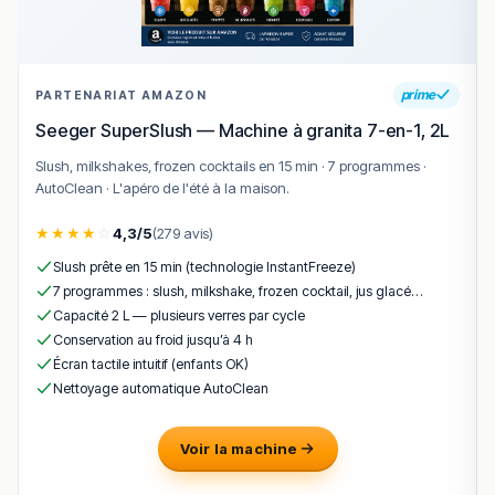
détail. Que vous soyez un habitué ou un visiteur
occasionnel, votre expérience gustative sera enrichie
par le cadre et le service proposés. Pour plus
d’informations sur les meilleures adresses culinaires de
prime
PARTENARIAT AMAZON
la région, consultez :
https://rankeat.fr/trouver-le-
Seeger SuperSlush — Machine à granita 7-en-1, 2L
meilleur-restaurant-de/france/langres
.
Slush, milkshakes, frozen cocktails en 15 min · 7 programmes ·
!
Texte généré par intelligence artificielle, en attente de
AutoClean · L'apéro de l'été à la maison.
validation humaine.
Cette description peut contenir des erreurs, n'hésitez pas à
★
★
★
★
☆
4,3/5
(279 avis)
nous aider en vous rendant sur :
Améliorer la fiche de cet
Slush prête en 15 min (technologie InstantFreeze)
établissement
7 programmes : slush, milkshake, frozen cocktail, jus glacé…
Capacité 2 L — plusieurs verres par cycle
Conservation au froid jusqu’à 4 h
Écran tactile intuitif (enfants OK)
Nettoyage automatique AutoClean
Voir la machine