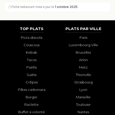
Fiche restaurant mise à jour le
1 octobre 2025
TOP PLATS
PLATS PAR VILLE
Pizza diavola
Paris
Couscous
Luxembourg Ville
Kebab
Bruxelles
Tacos
Arlon
Paëlla
Metz
Sushis
Thionville
Crêpes
Strasbourg
Pâtes carbonara
Lyon
Burger
Marseille
Raclette
Toulouse
Buffet à volonté
Nantes