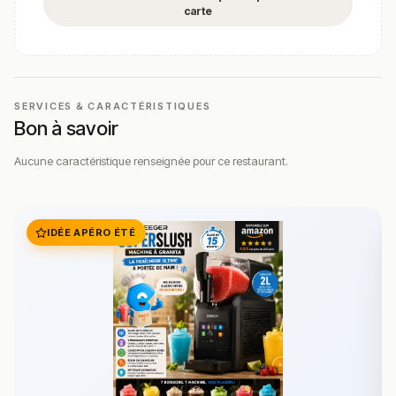
de récupérer sa commande sans sortir de sa voiture.
carte
Une option particulièrement appréciée pour un repas sur
le pouce, tout en continuant ses activités quotidiennes.
En plus des burgers, le restaurant propose également
une variété de
salades
fraîches et équilibrées, parfaites
SERVICES & CARACTÉRISTIQUES
pour une option plus légère. Vous pouvez consulter les
Bon à savoir
meilleures options de salades en visitant :
https://rankeat.fr/trouver-le-meilleur-restaurant-
Aucune caractéristique renseignée pour ce restaurant.
de/france/langres/pour/salade
.
Pour ceux qui viennent avec des enfants, l’espace de
jeux est un atout indéniable. Les enfants peuvent
IDÉE APÉRO ÉTÉ
s’amuser pendant que les parents dégustent leur repas
en toute tranquillité. Et bien sûr, n’oublions pas les
incontournables
frites
, un accompagnement parfait pour
tout plat choisi. Pour plus de choix, jetez un œil ici :
https://rankeat.fr/trouver-le-meilleur-restaurant-
de/france/langres/pour/frites
.
Dans le cadre paisible de Langres, le McDonald’s se
distingue par son accueil chaleureux et son souci du