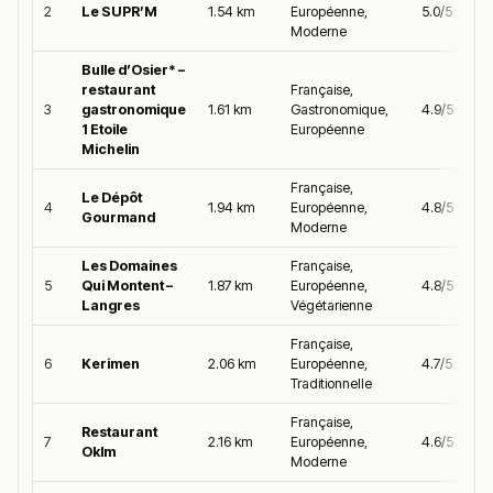
2
Le SUPR’M
1.54 km
Européenne,
5.0/5
Moderne
Bulle d’Osier* –
restaurant
Française,
3
gastronomique
1.61 km
Gastronomique,
4.9/5
1 Etoile
Européenne
Michelin
Française,
Le Dépôt
4
1.94 km
Européenne,
4.8/5
Gourmand
Moderne
Les Domaines
Française,
5
Qui Montent –
1.87 km
Européenne,
4.8/5
Langres
Végétarienne
Française,
6
Kerimen
2.06 km
Européenne,
4.7/5
Traditionnelle
Française,
Restaurant
7
2.16 km
Européenne,
4.6/5
Oklm
Moderne