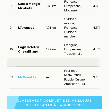
Française,
Salle à Manger
8
1.60 km
Européenne,
4.6/5
Mirabelle
Moderne
Cuisine du
monde,
9
L’Aromatic
1.74 km
Française,
4.5/5
Cuisine du
marché
Française,
Logis Hôtel du
10
1.79 km
Européenne,
4.4/5
Cheval Blanc
Traditionnelle
Fast‑food,
Restauration
32
McDonald’s
—
3.4/5
Rapide, Cuisine
Américaine, Bur...
CLASSEMENT COMPLET DES MEILLEURS
RESTAURANTS À LANGRES (35)