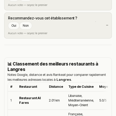
Aucun vote — soyez le premier
Recommandez-vous cet établissement ?
—
Oui
Non
Aucun vote — soyez le premier
📊 Classement des meilleurs restaurants à
Langres
Notes Google, distance et avis Rankeat pour comparer rapidement
les meilleures adresses locales à
Langres
.
#
Restaurant
Distance
Type de Cuisine
Moyenne 
Libanaise,
Restaurant Al
1
2.01 km
Méditerranéenne,
5.0/5
Fares
Moyen-Orient
Française,