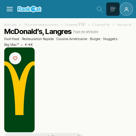
Accueil
Tous les restaurants
France 🇫🇷
Grand Est
Haute-Mar
McDonald’s, Langres
Page non attribuée
Fast‑food
·
Restauration Rapide
·
Cuisine Américaine
·
Burger
·
Nuggets
·
Big Mac™
•
€-€€