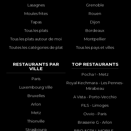
Lasagnes
Grenoble
Moules frites
Rouen
Tapas
Dijon
Tous les plats
Bordeaux
Tous les plats autour de moi
Montpellier
Toutes les catégories de plat
Tous les pays et villes
RESTAURANTS PAR
TOP RESTAURANTS
VILLE
Pocha ! - Metz
Paris
Royal Kechmara - Les Pennes-
Luxembourg Ville
Mirabeau
Bruxelles
A Vista - Porto-Vecchio
Arlon
FILS - Limoges
Metz
Ovvio - Paris
Thionville
Brasserie G - Arlon
Strasbourg
BBQ &GRILL MOBILE -