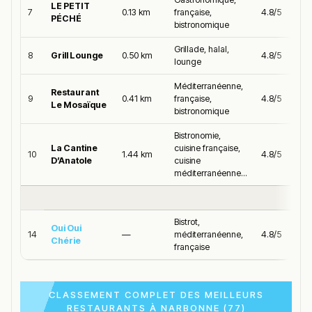
LE PETIT
7
0.13 km
française,
4.8/5
PÉCHÉ
bistronomique
Grillade, halal,
8
Grill Lounge
0.50 km
4.8/5
lounge
Méditerranéenne,
Restaurant
9
0.41 km
française,
4.8/5
Le Mosaïque
bistronomique
Bistronomie,
La Cantine
cuisine française,
10
1.44 km
4.8/5
D’Anatole
cuisine
méditerranéenne...
Bistrot,
Oui Oui
14
—
méditerranéenne,
4.8/5
Chérie
française
CLASSEMENT COMPLET DES MEILLEURS
RESTAURANTS À NARBONNE (77)