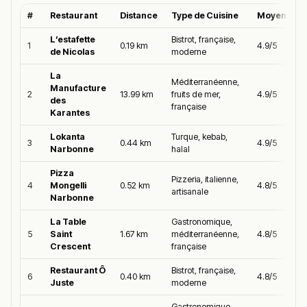
#
Restaurant
Distance
Type de Cuisine
Moyenne G
L’estafette
Bistrot, française,
1
0.19 km
4.9/5
de Nicolas
moderne
La
Méditerranéenne,
Manufacture
2
13.99 km
fruits de mer,
4.9/5
des
française
Karantes
Lokanta
Turque, kebab,
3
0.44 km
4.9/5
Narbonne
halal
Pizza
Pizzeria, italienne,
4
Mongelli
0.52 km
4.8/5
artisanale
Narbonne
La Table
Gastronomique,
5
Saint
1.67 km
méditerranéenne,
4.8/5
Crescent
française
Restaurant Ô
Bistrot, française,
6
0.40 km
4.8/5
Juste
moderne
Gastronomique,