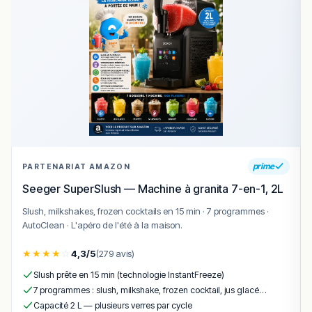
Questions fréquentes
Faut-il réserver ?
Quel est le prix moyen ?
Y a-t-il une terrasse ?
Conclusion
prime
PARTENARIAT AMAZON
Oui Oui Chérie
s’inscrit comme une bonne adresse à
Seeger SuperSlush — Machine à granita 7-en-1, 2L
découvrir parmi les tables de Narbonne, avec son
identité culinaire propre et son savoir-faire reconnu. La
Slush, milkshakes, frozen cocktails en 15 min · 7 programmes ·
maison a su séduire tant les habitués du quartier que les
AutoClean · L'apéro de l'été à la maison.
visiteurs de passage en quête d’une expérience
★
★
★
★
☆
4,3/5
(279 avis)
authentique, ancrée dans le terroir audois et la culture du
Sud.
Slush prête en 15 min (technologie InstantFreeze)
7 programmes : slush, milkshake, frozen cocktail, jus glacé…
Parmi les atouts régulièrement cités, on retiendra
Capacité 2 L — plusieurs verres par cycle
l’inspiration méditerranéenne, le travail des produits de