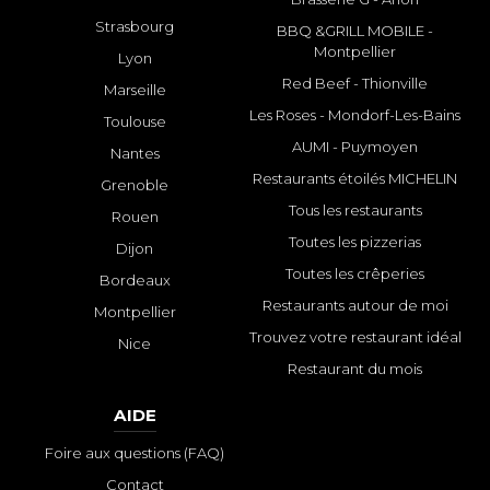
Strasbourg
BBQ &GRILL MOBILE -
Montpellier
Lyon
Red Beef - Thionville
Marseille
Les Roses - Mondorf-Les-Bains
Toulouse
AUMI - Puymoyen
Nantes
Restaurants étoilés MICHELIN
Grenoble
Tous les restaurants
Rouen
Toutes les pizzerias
Dijon
Toutes les crêperies
Bordeaux
Restaurants autour de moi
Montpellier
Trouvez votre restaurant idéal
Nice
Restaurant du mois
AIDE
Foire aux questions (FAQ)
Contact