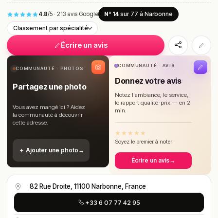
4.8
/5
·
213 avis Google
Nº 14
sur 77
à Narbonne
Classement par spécialité
Écrire un avis
COMMUNAUTÉ · AVIS
COMMUNAUTÉ · PHOTOS
Donnez votre avis
Partagez une photo
Notez l'ambiance, le service,
le rapport qualité-prix — en 2
Vous avez mangé ici ? Aidez
min.
la communauté à découvrir
cette adresse.
★
★
★
★
★
Soyez le premier à noter
＋ Ajouter une photo
→
Écrire un avis
→
82 Rue Droite, 11100 Narbonne, France
+33 6 07 77 42 95