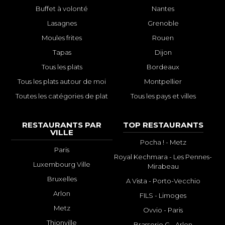
Buffet à volonté
Nantes
Lasagnes
Grenoble
Moules frites
Rouen
Tapas
Dijon
Tous les plats
Bordeaux
Tous les plats autour de moi
Montpellier
Toutes les catégories de plat
Tous les pays et villes
RESTAURANTS PAR
TOP RESTAURANTS
VILLE
Pocha ! - Metz
Paris
Royal Kechmara - Les Pennes-
Luxembourg Ville
Mirabeau
Bruxelles
A Vista - Porto-Vecchio
Arlon
FILS - Limoges
Metz
Ovvio - Paris
Thionville
Brasserie G - Arlon