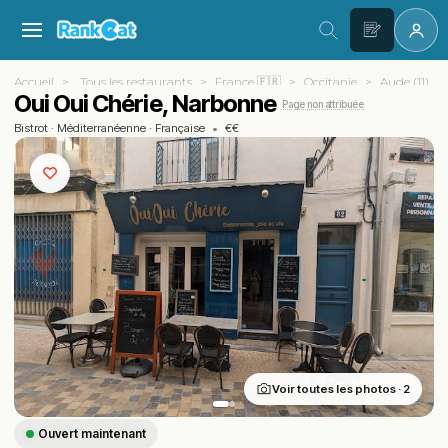
Accueil
Tous les restaurants
France 🇫🇷
Occitanie
Aude (11)
Oui Oui Chérie, Narbonne
Page non attribuée
Bistrot
·
Méditerranéenne
·
Française
•
€€
Voir toutes les photos · 2
Ouvert maintenant