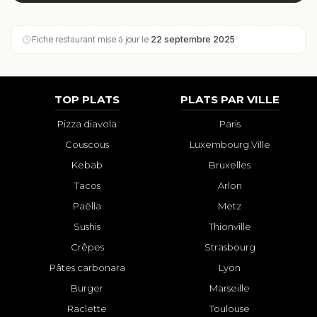
Fiche restaurant mise à jour le
22 septembre 2025
TOP PLATS
PLATS PAR VILLE
Pizza diavola
Paris
Couscous
Luxembourg Ville
Kebab
Bruxelles
Tacos
Arlon
Paëlla
Metz
Sushis
Thionville
Crêpes
Strasbourg
Pâtes carbonara
Lyon
Burger
Marseille
Raclette
Toulouse