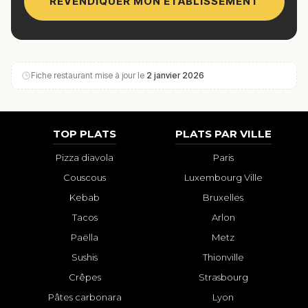
REVENDIQUER MON ÉTABLISSEMENT
Fiche restaurant mise à jour le
2 janvier 2026
TOP PLATS
PLATS PAR VILLE
Pizza diavola
Paris
Couscous
Luxembourg Ville
Kebab
Bruxelles
Tacos
Arlon
Paëlla
Metz
Sushis
Thionville
Crêpes
Strasbourg
Pâtes carbonara
Lyon