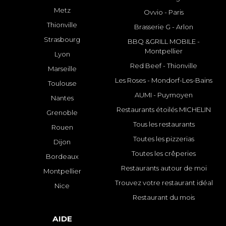
Metz
Ovvio - Paris
Thionville
Brasserie G - Arlon
Strasbourg
BBQ &GRILL MOBILE -
Montpellier
Lyon
Red Beef - Thionville
Marseille
Les Roses - Mondorf-Les-Bains
Toulouse
AUMI - Puymoyen
Nantes
Restaurants étoilés MICHELIN
Grenoble
Tous les restaurants
Rouen
Toutes les pizzerias
Dijon
Toutes les crêperies
Bordeaux
Restaurants autour de moi
Montpellier
Trouvez votre restaurant idéal
Nice
Restaurant du mois
AIDE