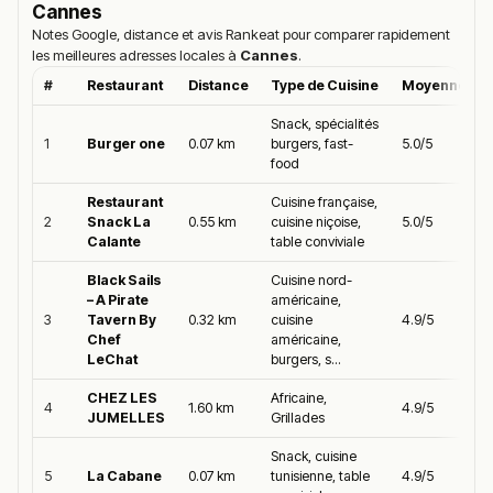
Cannes
Notes Google, distance et avis Rankeat pour comparer rapidement
les meilleures adresses locales à
Cannes
.
#
Restaurant
Distance
Type de Cuisine
Moyenne Go
Snack, spécialités
1
Burger one
0.07 km
burgers, fast-
5.0/5
food
Restaurant
Cuisine française,
2
Snack La
0.55 km
cuisine niçoise,
5.0/5
Calante
table conviviale
Black Sails
Cuisine nord-
– A Pirate
américaine,
3
Tavern By
0.32 km
cuisine
4.9/5
Chef
américaine,
LeChat
burgers, s...
CHEZ LES
Africaine,
4
1.60 km
4.9/5
JUMELLES
Grillades
Snack, cuisine
5
La Cabane
0.07 km
tunisienne, table
4.9/5