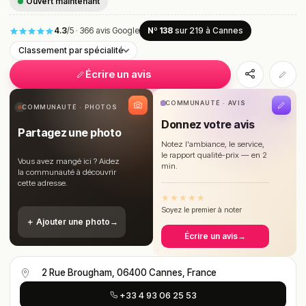
Ouvert maintenant
4.3
/5
·
366 avis Google
Nº 138
sur 219
à Cannes
Classement par spécialité
Écrire un avis
COMMUNAUTÉ · AVIS
COMMUNAUTÉ · PHOTOS
Donnez votre avis
Partagez une photo
Notez l'ambiance, le service,
le rapport qualité-prix — en 2
Vous avez mangé ici ? Aidez
min.
la communauté à découvrir
cette adresse.
★
★
★
★
★
Soyez le premier à noter
＋ Ajouter une photo
→
Écrire un avis
→
2 Rue Brougham, 06400 Cannes, France
+33 4 93 06 25 53