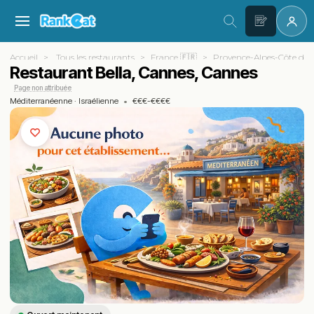
Accueil
Tous les restaurants
France 🇫🇷
Provence-Alpes-Côte d'A
Restaurant Bella, Cannes, Cannes
Page non attribuée
Méditerranéenne
·
Israélienne
•
€€€-€€€€