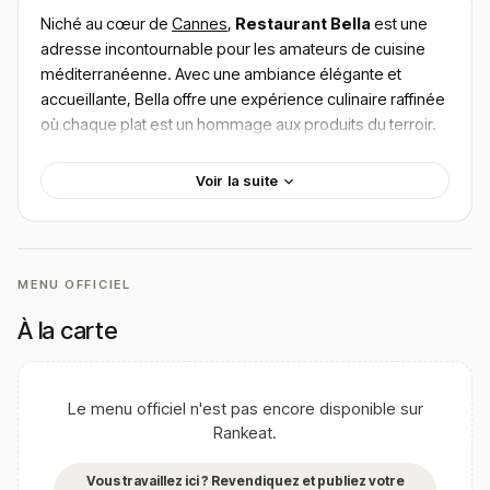
Niché au cœur de
Cannes
,
Restaurant Bella
est une
adresse incontournable pour les amateurs de cuisine
méditerranéenne. Avec une ambiance élégante et
accueillante, Bella offre une expérience culinaire raffinée
où chaque plat est un hommage aux produits du terroir.
Essayez le savoureux
risotto aux fruits de mer
ou le
carpaccio de bar
pour un voyage gustatif authentique.
Voir la suite
Pour
trouver le meilleur plat de Restaurant Bella
,
laissez-vous guider par les recommandations des
connaisseurs de Cannes. Chaque visite promet un
moment unique où fraîcheur et qualité des ingrédients
MENU OFFICIEL
sont à l’honneur.
À la carte
!
Texte généré par intelligence artificielle, en attente de
validation humaine.
Cette description peut contenir des erreurs, n'hésitez pas à
Le menu officiel n'est pas encore disponible sur
nous aider en vous rendant sur :
Améliorer la fiche de cet
Rankeat.
établissement
Vous travaillez ici ? Revendiquez et publiez votre