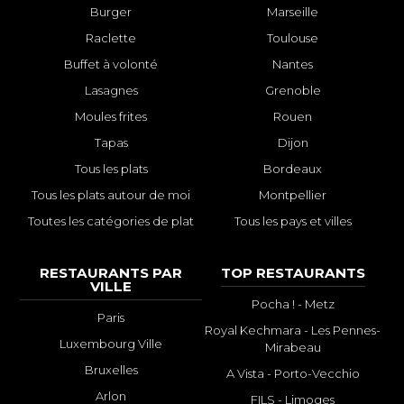
Burger
Marseille
Raclette
Toulouse
Buffet à volonté
Nantes
Lasagnes
Grenoble
Moules frites
Rouen
Tapas
Dijon
Tous les plats
Bordeaux
Tous les plats autour de moi
Montpellier
Toutes les catégories de plat
Tous les pays et villes
RESTAURANTS PAR
TOP RESTAURANTS
VILLE
Pocha ! - Metz
Paris
Royal Kechmara - Les Pennes-
Luxembourg Ville
Mirabeau
Bruxelles
A Vista - Porto-Vecchio
Arlon
FILS - Limoges