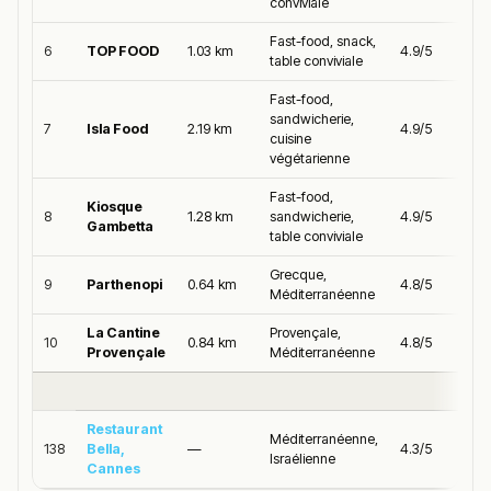
conviviale
Fast-food, snack,
6
TOP FOOD
1.03 km
4.9/5
table conviviale
Fast-food,
sandwicherie,
7
Isla Food
2.19 km
4.9/5
cuisine
végétarienne
Fast-food,
Kiosque
8
1.28 km
sandwicherie,
4.9/5
Gambetta
table conviviale
Grecque,
9
Parthenopi
0.64 km
4.8/5
Méditerranéenne
La Cantine
Provençale,
10
0.84 km
4.8/5
Provençale
Méditerranéenne
Restaurant
Méditerranéenne,
138
Bella,
—
4.3/5
Israélienne
Cannes