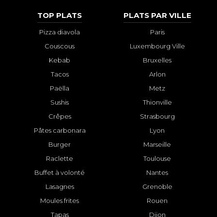
TOP PLATS
PLATS PAR VILLE
Pizza diavola
Paris
Couscous
Luxembourg Ville
Kebab
Bruxelles
Tacos
Arlon
Paëlla
Metz
Sushis
Thionville
Crêpes
Strasbourg
Pâtes carbonara
Lyon
Burger
Marseille
Raclette
Toulouse
Buffet à volonté
Nantes
Lasagnes
Grenoble
Moules frites
Rouen
Tapas
Dijon