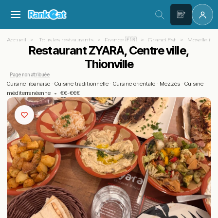
Accueil
Tous les restaurants
France 🇫🇷
Grand Est
Moselle (57
Restaurant ZYARA, Centre ville,
Thionville
Page non attribuée
Cuisine libanaise
·
Cuisine traditionnelle
·
Cuisine orientale
·
Mezzés
·
Cuisine
méditerranéenne
•
€€-€€€