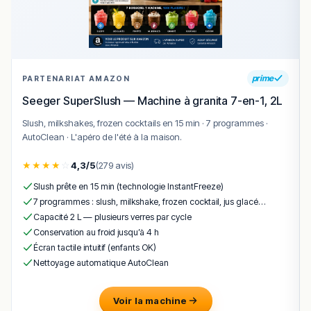
chaque convive, contribue à l’ambiance singulière du
lieu.
Cuisine & concept
prime
PARTENARIAT AMAZON
Le Restaurant ZYARA revendique une
cuisine libanaise
traditionnelle
, fidèle aux saveurs et aux techniques de la
Seeger SuperSlush — Machine à granita 7-en-1, 2L
cuisine méditerranéenne orientale. Les chefs
Slush, milkshakes, frozen cocktails en 15 min · 7 programmes ·
passionnés de cuisine et de culture libanaise utilisent les
AutoClean · L'apéro de l'été à la maison.
meilleurs ingrédients pour proposer des plats
authentiques, dans l’esprit des grandes tables de
★
★
★
★
☆
4,3/5
(279 avis)
Beyrouth.
Slush prête en 15 min (technologie InstantFreeze)
Les
mezzés
sont le marqueur identitaire fort de la
7 programmes : slush, milkshake, frozen cocktail, jus glacé…
maison. Déclinés en versions froides et chaudes, ils
Capacité 2 L — plusieurs verres par cycle
permettent de composer une expérience culinaire
Conservation au froid jusqu’à 4 h
variée et conviviale. Côté
mezzés froids
:
houmous
Écran tactile intuitif (enfants OK)
onctueux
,
mutabbal
(purée d’aubergines grillées au
Nettoyage automatique AutoClean
tahini),
tabboulé
,
fattouch
(salade libanaise au sumac et
pain croustillant),
dolmas
(feuilles de vigne farcies au riz)
Voir la machine
et
ful
(fèves cuisinées à la libanaise). Côté
mezzés