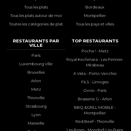
Tous les plats
Bordeaux
Tous les plats autour de moi
Montpellier
Toutes les catégories de plat
Tous les pays et villes
RESTAURANTS PAR
TOP RESTAURANTS
VILLE
Pocha ! - Metz
Paris
Royal Kechmara - Les Pennes-
Luxembourg Ville
Mirabeau
Bruxelles
A Vista - Porto-Vecchio
Arlon
FILS - Limoges
Metz
Ovvio - Paris
Thionville
Brasserie G - Arlon
Strasbourg
BBQ &GRILL MOBILE -
Montpellier
Lyon
Red Beef - Thionville
Marseille
Les Roses - Mondorf-Les-Bains