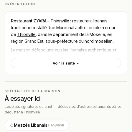
PRÉSENTATION
Restaurant ZYARA – Thionville
: restaurant libanais
traditionnel installé Rue Maréchal Joffre, en plein cœur
de
Thionville
, dans le département de la Moselle, en
région Grand Est, sous-préfecture du nord mosellan.
La maison défend une
cuisine libanaise authentique et
traditionnelle
, élaborée à partir de produits frais et de
Voir la suite
saison par des chefs passionnés. Au programme :
mezzés colorés (houmous, mutabbal, tabboulé,
fattouch, falafel), brochettes marinées, kebabs, plats à
partager et desserts au sirop, le tout présenté avec soin
dans une logique de cuisine du voyage.
SPÉCIALITÉS DE LA MAISON
À essayer ici
L’
identité
du restaurant repose autant sur la qualité de sa
cuisine que sur l’hospitalité légendaire de son
Les plats signatures du chef — découvrez d'autres restaurants où les
déguster à Thionville.
propriétaire,
Mr Abou
. Un client résume : « Un
propriétaire en or, qui gâte ses clients, des serveuses
Mezzés Libanais
à Thionville
aussi professionnelles que gentilles ». Cette dimension