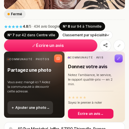
Fermé
4.8
/5
·
434 avis Google
Nº 8
sur 94
à Thionville
Nº 7
sur 42
dans Centre ville
Classement par spécialité
Écrire un avis
COMMUNAUTÉ · AVIS
COMMUNAUTÉ · PHOTOS
Donnez votre avis
Partagez une photo
Notez l'ambiance, le service,
le rapport qualité-prix — en 2
Vous avez mangé ici ? Aidez
min.
la communauté à découvrir
cette adresse.
★
★
★
★
★
Soyez le premier à noter
＋ Ajouter une photo
→
Écrire un avis
→