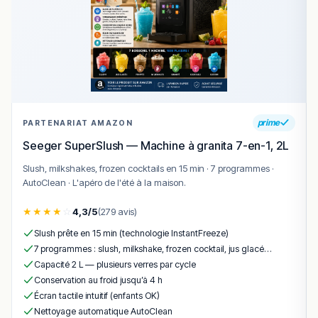
emporter, cette adresse constitue une option populaire
pour un repas rapide et gourmand dans la ville.
!
Texte généré par intelligence artificielle, en attente de
validation humaine.
Cette description peut contenir des erreurs, n'hésitez pas à
nous aider en vous rendant sur :
Améliorer la fiche de cet
établissement
prime
PARTENARIAT AMAZON
Seeger SuperSlush — Machine à granita 7-en-1, 2L
Slush, milkshakes, frozen cocktails en 15 min · 7 programmes ·
AutoClean · L'apéro de l'été à la maison.
★
★
★
★
☆
4,3/5
(279 avis)
Slush prête en 15 min (technologie InstantFreeze)
7 programmes : slush, milkshake, frozen cocktail, jus glacé…
Capacité 2 L — plusieurs verres par cycle
Conservation au froid jusqu’à 4 h
Écran tactile intuitif (enfants OK)
Nettoyage automatique AutoClean