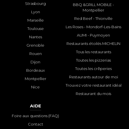
Strasbourg
BBQ &GRILL MOBILE -
Montpellier
Lyon
Red Beef - Thionville
Marseille
Les Roses - Mondorf-Les-Bains
Toulouse
AUMI - Puymoyen
Nantes
Restaurants étoilés MICHELIN
Grenoble
Tous les restaurants
Rouen
Toutes les pizzerias
Dijon
Toutes les crêperies
Bordeaux
Restaurants autour de moi
Montpellier
Trouvez votre restaurant idéal
Nice
Restaurant du mois
AIDE
Foire aux questions (FAQ)
Contact