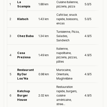
La
Cuisine italienne,
1
1.88 km
5.0/5
Scampia
pizzeria, pizza
Café bar, snack
2
Klatsch
1.43 km
rapide, boissons,
5.0/5
encas
Tunisienne, Pizza,
3
Chez Baba
1.34 km
Salades,
4.9/5
Sandwich
Italienne,
Casa
napolitaine,
4
1.49 km
4.9/5
Preziosa
pizzeria, pizzas,
pâtes
Restaurant
Marocaine,
5
By Dar
0.98 km
Orientale,
4.9/5
Lou’Na
Maghrébine
Restauration
Ketchup
rapide, burgers,
6
Burger
2.02 km
cuisine
4.9/5
House
américaine,
stree...