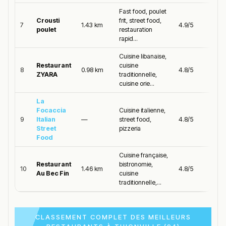
Fast food, poulet
Crousti
frit, street food,
7
1.43 km
4.9/5
poulet
restauration
rapid...
Cuisine libanaise,
Restaurant
cuisine
8
0.98 km
4.8/5
ZYARA
traditionnelle,
cuisine orie...
La
Focaccia
Cuisine italienne,
9
Italian
—
street food,
4.8/5
Street
pizzeria
Food
Cuisine française,
Restaurant
bistronomie,
10
1.46 km
4.8/5
Au Bec Fin
cuisine
traditionnelle,...
CLASSEMENT COMPLET DES MEILLEURS