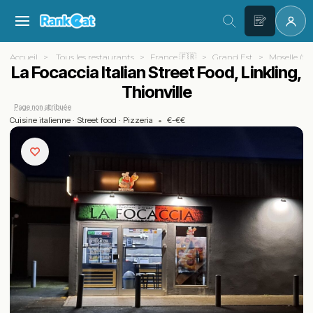
Accueil
Tous les restaurants
France 🇫🇷
Grand Est
Moselle (57
La Focaccia Italian Street Food, Linkling,
Thionville
Page non attribuée
Cuisine italienne
·
Street food
·
Pizzeria
•
€-€€