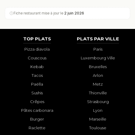
Fiche restaurant mise à jour le
2 juin 2026
TOP PLATS
PLATS PAR VILLE
Pizza diavola
Paris
Couscous
Luxembourg Ville
Kebab
Bruxelles
Tacos
Arlon
Paëlla
Metz
Sushis
Thionville
Crêpes
Strasbourg
Pâtes carbonara
Lyon
Burger
Marseille
Raclette
Toulouse