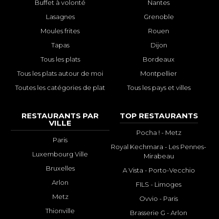
Buffet à volonté
Nantes
Lasagnes
Grenoble
Moules frites
Rouen
Tapas
Dijon
Tous les plats
Bordeaux
Tous les plats autour de moi
Montpellier
Toutes les catégories de plat
Tous les pays et villes
RESTAURANTS PAR
TOP RESTAURANTS
VILLE
Pocha ! - Metz
Paris
Royal Kechmara - Les Pennes-
Luxembourg Ville
Mirabeau
Bruxelles
A Vista - Porto-Vecchio
Arlon
FILS - Limoges
Metz
Ovvio - Paris
Thionville
Brasserie G - Arlon