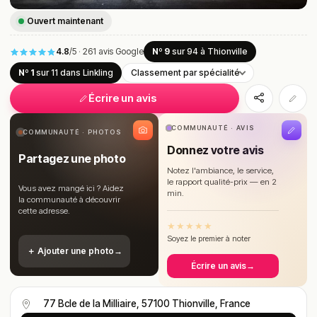
Ouvert maintenant
4.8
/5
·
261 avis Google
Nº 9
sur 94
à Thionville
Nº 1
sur 11
dans Linkling
Classement par spécialité
Écrire un avis
COMMUNAUTÉ · AVIS
COMMUNAUTÉ · PHOTOS
Donnez votre avis
Partagez une photo
Notez l'ambiance, le service,
le rapport qualité-prix — en 2
Vous avez mangé ici ? Aidez
min.
la communauté à découvrir
cette adresse.
★
★
★
★
★
Soyez le premier à noter
＋ Ajouter une photo
→
Écrire un avis
→
77 Bcle de la Milliaire, 57100 Thionville, France