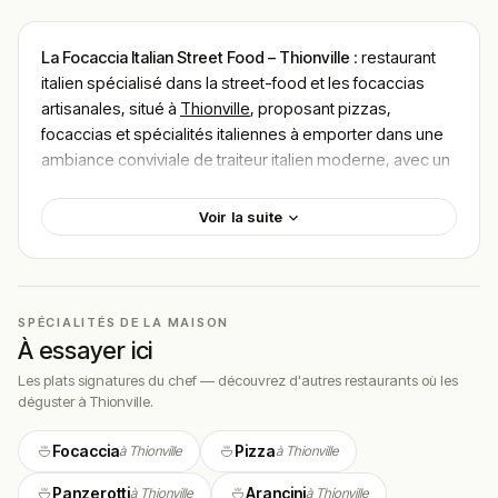
La Focaccia Italian Street Food – Thionville
: restaurant
italien spécialisé dans la street-food et les focaccias
artisanales, situé à
Thionville
, proposant pizzas,
focaccias et spécialités italiennes à emporter dans une
ambiance conviviale de traiteur italien moderne, avec un
budget généralement compris entre
10–20€
.
Voir la suite
Localisation
La Focaccia Italian Street Food est située au 77 boucle
de la Milliaire à Thionville, dans le département de la
Moselle.
SPÉCIALITÉS DE LA MAISON
À essayer ici
L’établissement se trouve dans un secteur facilement
accessible de la ville et fonctionne principalement sur un
Les plats signatures du chef — découvrez d'autres restaurants où les
déguster à Thionville.
concept de vente à emporter pour les habitants et
travailleurs de la région.
Focaccia
Pizza
à Thionville
à Thionville
Cadre & ambiance
Panzerotti
Arancini
à Thionville
à Thionville