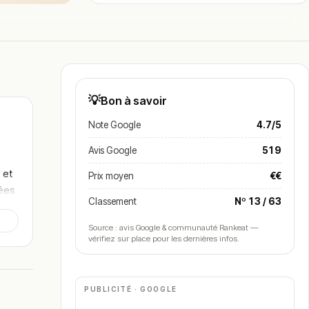
💡
Bon à savoir
Note Google
4.7/5
Avis Google
519
 et
Prix moyen
€€
sées
Classement
Nº 13 / 63
Source : avis Google & communauté Rankeat —
vérifiez sur place pour les dernières infos.
PUBLICITÉ · GOOGLE