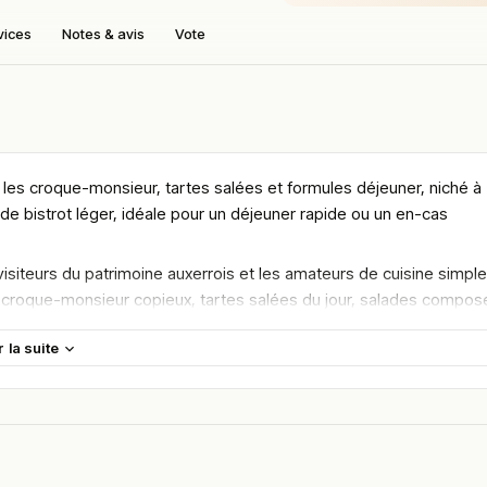
vices
Notes & avis
Vote
s les croque-monsieur, tartes salées et formules déjeuner, niché à
e bistrot léger, idéale pour un déjeuner rapide ou un en-cas
 visiteurs du patrimoine auxerrois et les amateurs de cuisine simple
 : croque-monsieur copieux, tartes salées du jour, salades compo
r la suite
 maison réalisées le matin et un service rapide pour la clientèle
 selon les jours d’ouverture.
 accompagnements soignés et une politique de prix lisible et