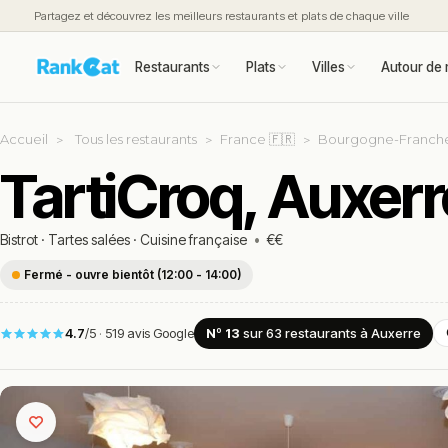
Partagez et découvrez les meilleurs restaurants et plats de chaque ville
Restaurants
Plats
Villes
Autour de 
Accueil
Tous les restaurants
France 🇫🇷
Bourgogne-Franch
TartiCroq, Auxerr
Bistrot
·
Tartes salées
·
Cuisine française
•
€€
Fermé - ouvre bientôt (12:00 - 14:00)
4.7
/5
·
519 avis Google
Nº 13
sur 63
restaurants
à Auxerre