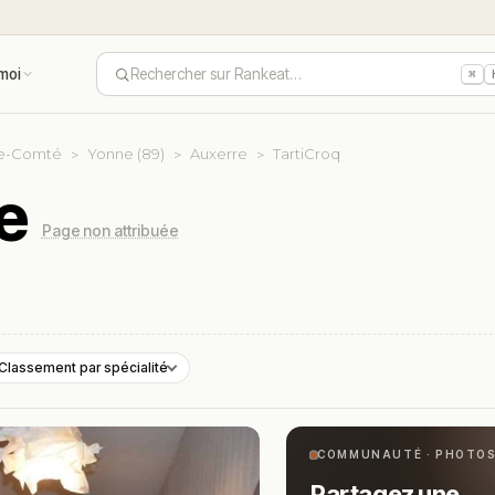
moi
Rechercher sur Rankeat…
⌘
e-Comté
Yonne (89)
Auxerre
TartiCroq
e
Page non attribuée
Classement par spécialité
COMMUNAUTÉ · PHOTO
Partagez une