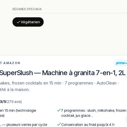
’inspiration.
RÉGIMES SPÉCIAUX
Végétarien
t sur les croque-monsieur et les tartes salées, jugés généreux et
é régulièrement.
 de pointe du déjeuner. Le service file droit sans bousculer le clien
 formules complètes accessibles et des portions adaptées. Les enf
.
prime
AT AMAZON
nt souvent par convaincre même les indécis. Le café est jugé corr
SuperSlush — Machine à granita 7-en-1, 2L
et 13h30 qui peut générer une légère attente, surtout sans
'été à la maison.
,3/5
(279 avis)
 en 15 min (technologie
7 programmes : slush, milkshake, frozen
ze)
cocktail, jus glacé…
L — plusieurs verres par cycle
Conservation au froid jusqu’à 4 h