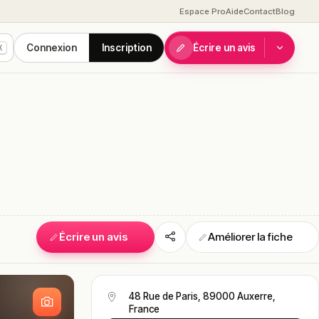
Espace Pro
Aide
Contact
Blog
Connexion
Inscription
Écrire un avis
K
Écrire un avis
Améliorer la fiche
S
48 Rue de Paris, 89000 Auxerre,
France