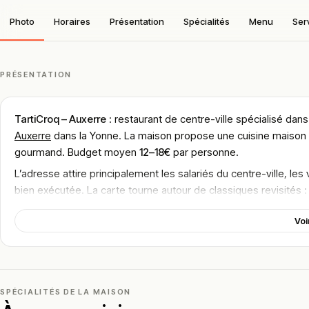
Photo
Horaires
Présentation
Spécialités
Menu
Ser
PRÉSENTATION
TartiCroq – Auxerre
: restaurant de centre-ville spécialisé dan
Auxerre
dans la Yonne. La maison propose une cuisine maison d
gourmand. Budget moyen
12–18€
par personne.
L’adresse attire principalement les salariés du centre-ville, les
bien exécutée. La carte tourne autour de classiques revisités
et plats du jour.
Voi
Le concept mise sur la fraîcheur des produits, des préparations
pressée du midi. Le service du soir, plus posé, complète l’offre
La cuisine cherche à conjuguer simplicité et qualité, avec des
accessible. Les formules midi font le bonheur des habitués.
SPÉCIALITÉS DE LA MAISON