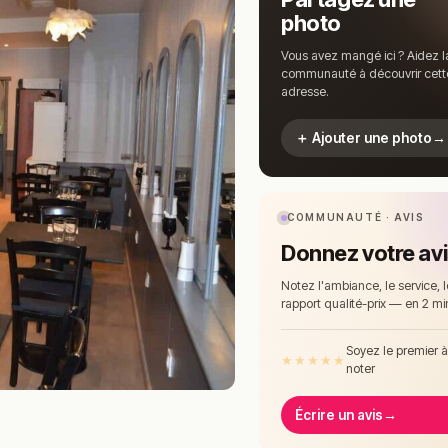
photo
Vous avez mangé ici ? Aidez l
communauté à découvrir cett
adresse.
＋ Ajouter une photo
→
COMMUNAUTÉ · AVIS
Donnez votre av
Notez l'ambiance, le service, l
rapport qualité-prix — en 2 mi
Soyez le premier 
★
★
★
★
★
noter
Écrire un avis
→