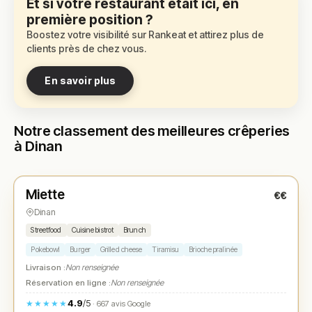
Et si votre restaurant était ici, en
première position ?
Boostez votre visibilité sur Rankeat et attirez plus de
clients près de chez vous.
En savoir plus
Notre classement des meilleures crêperies
à Dinan
Fermé
(10:00 – 15:00)
Miette
€€
N° 1
★
Dinan
Streetfood
Cuisine bistrot
Brunch
Pokebowl
Burger
Grilled cheese
Tiramisu
Brioche pralinée
Livraison :
Non renseignée
Réservation en ligne :
Non renseignée
4.9
/5
★★★★★
· 667 avis Google