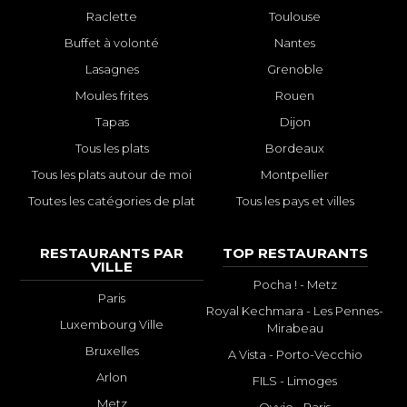
Raclette
Toulouse
Buffet à volonté
Nantes
Lasagnes
Grenoble
Moules frites
Rouen
Tapas
Dijon
Tous les plats
Bordeaux
Tous les plats autour de moi
Montpellier
Toutes les catégories de plat
Tous les pays et villes
RESTAURANTS PAR
TOP RESTAURANTS
VILLE
Pocha ! - Metz
Paris
Royal Kechmara - Les Pennes-
Luxembourg Ville
Mirabeau
Bruxelles
A Vista - Porto-Vecchio
Arlon
FILS - Limoges
Metz