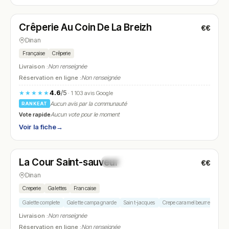
Fermé
(12:00 – 14:00, 19:00 – 22:00)
Crêperie Au Coin De La Breizh
€€
N° 5
Dinan
Française
Crêperie
Livraison :
Non renseignée
Réservation en ligne :
Non renseignée
4.6
/5
★★★★★
· 1 103 avis Google
Aucun avis par la communauté
RANKEAT
Vote rapide
Aucun vote pour le moment
Voir la fiche
→
Fermé
(12:00 – 14:00, 19:00 – 21:00)
La Cour Saint-sauveur
€€
N° 6
Dinan
Creperie
Galettes
Francaise
Galette complete
Galette campagnarde
Saint-jacques
Crepe caramel beurre sale
Livraison :
Non renseignée
Réservation en ligne :
Non renseignée