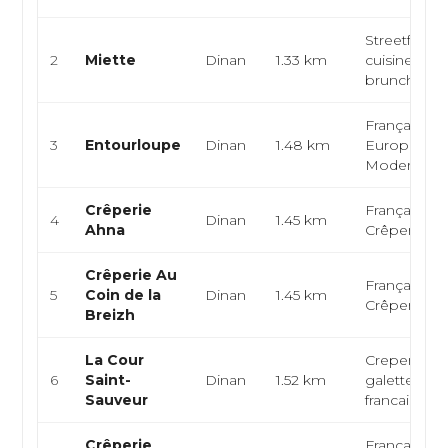
Streetfood,
2
Miette
Dinan
1.33 km
cuisine bistr
brunch
Française,
3
Entourloupe
Dinan
1.48 km
Européenn
Moderne
Crêperie
Française,
4
Dinan
1.45 km
Ahna
Crêperie
Crêperie Au
Française,
5
Coin de la
Dinan
1.45 km
Crêperie
Breizh
La Cour
Creperie,
6
Saint-
Dinan
1.52 km
galettes,
Sauveur
francaise
Crêperie
Française,