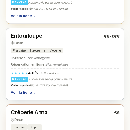
Aucun avis par la communauté
RANKEAT
Vote rapide
Aucun vote pour le moment
Voir la fiche
→
Fermé
(11:00 – 15:00, 18:00 – 21:00)
Entourloupe
€€-€€€
N° 2
★
Dinan
Française
Européenne
Moderne
Livraison :
Non renseignée
Réservation en ligne :
Non renseignée
4.8
/5
★★★★★
· 230 avis Google
Aucun avis par la communauté
RANKEAT
Vote rapide
Aucun vote pour le moment
Voir la fiche
→
Fermé
(fermé aujourd'hui)
Crêperie Ahna
€€
N° 3
★
Dinan
Française
Crêperie