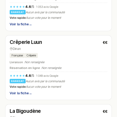
4.6
/5
★★★★★
· 1 053 avis Google
Aucun avis par la communauté
RANKEAT
Vote rapide
Aucun vote pour le moment
Voir la fiche
→
Fermé
(12:00 – 21:30)
Crêperie Luun
€€
N° 7
Dinan
Française
Crêperie
Livraison :
Non renseignée
Réservation en ligne :
Non renseignée
4.6
/5
★★★★★
· 1 049 avis Google
Aucun avis par la communauté
RANKEAT
Vote rapide
Aucun vote pour le moment
Voir la fiche
→
Fermé
(10:00 – 18:30)
La Bigoudène
€€
N° 8