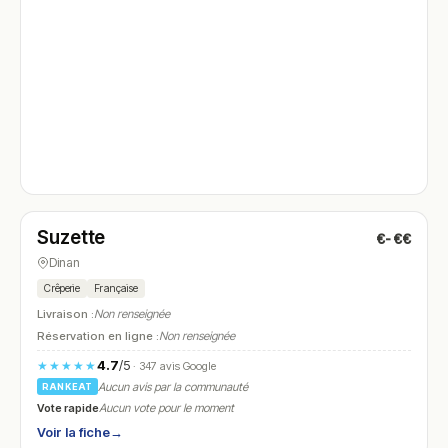
Fermé
(12:00 – 21:30)
Suzette
€-€€
N° 4
Dinan
Crêperie
Française
Livraison :
Non renseignée
Réservation en ligne :
Non renseignée
4.7
/5
★★★★★
· 347 avis Google
Aucun avis par la communauté
RANKEAT
Vote rapide
Aucun vote pour le moment
Voir la fiche
→