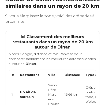
similaires dans un rayon de 20 km
Si vous élargissez la zone, voici des crêperies à
proximité.
📊 Classement des meilleurs
restaurants dans un rayon de 20 km
autour de
Dinan
Notes Google, distance et avis Rankeat pour
comparer rapidement les meilleures adresses locales
autour de
Dinan
.
#
Restaurant
Ville
Distance
Type de Cu
Saint-
Crêperie, cu
Père-
Un air de
bretonne, s
1
Marc-
15.66 km
sarrasin
food, cuisin
en-
biolog...
Poulet