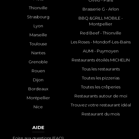
Ovvio - Paris
Thionville
Brasserie G - Arlon
Strasbourg
BBQ &GRILL MOBILE -
Montpellier
Lyon
Red Beef - Thionville
Marseille
Les Roses - Mondorf-Les-Bains
Toulouse
AUMI - Puymoyen
Nantes
Restaurants étoilés MICHELIN
Grenoble
Tous les restaurants
Rouen
Toutes les pizzerias
Dijon
Toutes les crêperies
Bordeaux
Restaurants autour de moi
Montpellier
Trouvez votre restaurant idéal
Nice
Restaurant du mois
AIDE
Foire aux questions (FAQ)