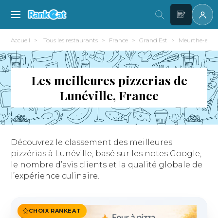
Accueil
Tous les restaurants
France
Grand Est
Meurthe-et-Mo
Les meilleures pizzerias de
Lunéville, France
Découvrez le classement des meilleures
pizzérias à Lunéville, basé sur les notes Google,
le nombre d’avis clients et la qualité globale de
l’expérience culinaire.
CHOIX RANKEAT