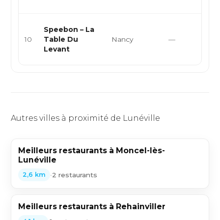
po
Cu
Speebon – La
cu
10
Table Du
Nancy
—
cu
Levant
or
Autres villes à proximité de Lunéville
Meilleurs restaurants à Moncel-lès-
Lunéville
•
2 restaurants
2,6 km
Meilleurs restaurants à Rehainviller