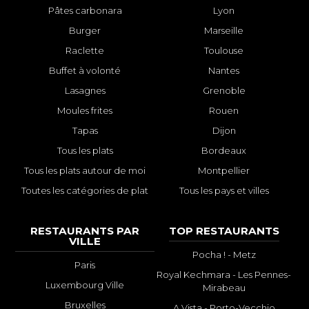
Pâtes carbonara
Lyon
Burger
Marseille
Raclette
Toulouse
Buffet à volonté
Nantes
Lasagnes
Grenoble
Moules frites
Rouen
Tapas
Dijon
Tous les plats
Bordeaux
Tous les plats autour de moi
Montpellier
Toutes les catégories de plat
Tous les pays et villes
RESTAURANTS PAR
TOP RESTAURANTS
VILLE
Pocha ! - Metz
Paris
Royal Kechmara - Les Pennes-
Luxembourg Ville
Mirabeau
Bruxelles
A Vista - Porto-Vecchio