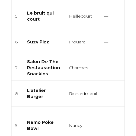
Br
Le bruit qui
5
Heillecourt
—
bi
court
fr
Pi
6
Suzy Pizz
Frouard
—
it
à
Salon De Thé
Sa
7
Restaurantion
Charmes
—
Sn
Snackins
Bu
L’atelier
8
Richardménil
—
Am
Burger
Fa
Cu
h
Nemo Poke
9
Nancy
—
cu
Bowl
st