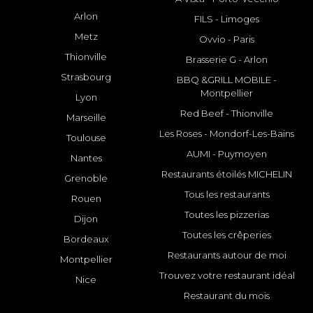
Arlon
FILS - Limoges
Metz
Ovvio - Paris
Thionville
Brasserie G - Arlon
Strasbourg
BBQ &GRILL MOBILE -
Montpellier
Lyon
Red Beef - Thionville
Marseille
Les Roses - Mondorf-Les-Bains
Toulouse
AUMI - Puymoyen
Nantes
Restaurants étoilés MICHELIN
Grenoble
Tous les restaurants
Rouen
Toutes les pizzerias
Dijon
Toutes les crêperies
Bordeaux
Restaurants autour de moi
Montpellier
Trouvez votre restaurant idéal
Nice
Restaurant du mois