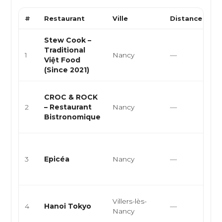
#
Restaurant
Ville
Distance
T
Stew Cook –
Cu
Traditional
vi
1
Nancy
—
Việt Food
cu
(Since 2021)
st
Cu
CROC & ROCK
cu
2
– Restaurant
Nancy
—
cu
Bistronomique
bi
Cu
cu
3
Epicéa
Nancy
—
bi
ga
Vi
Villers-lès-
4
Hanoi Tokyo
—
Ja
Nancy
As