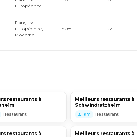
Européenne
Française,
Européenne,
5.0/5
22
Moderne
rs restaurants à
Meilleurs restaurants à
sheim
Schwindratzheim
•
1 restaurant
•
1 restaurant
3,1 km
rs restaurants à
Meilleurs restaurants à