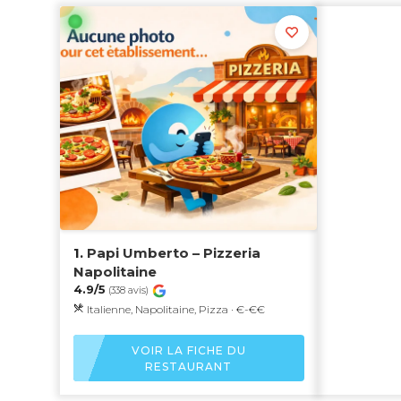
1.
Papi Umberto – Pizzeria
Napolitaine
4.9/5
(338 avis)
Italienne, Napolitaine, Pizza · €-€€
VOIR LA FICHE DU
RESTAURANT