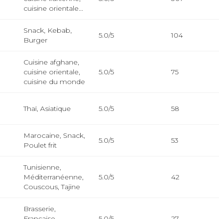
cuisine orientale...
Snack, Kebab,
5.0/5
104
Burger
Cuisine afghane,
cuisine orientale,
5.0/5
75
cuisine du monde
Thaï, Asiatique
5.0/5
58
Marocaine, Snack,
5.0/5
53
Poulet frit
Tunisienne,
Méditerranéenne,
5.0/5
42
Couscous, Tajine
Brasserie,
Française,
5.0/5
27