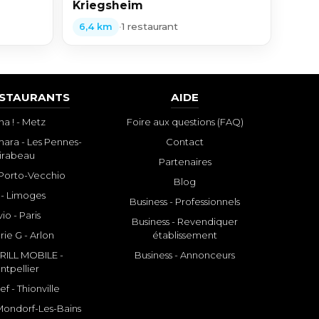
Kriegsheim
•
1 restaurant
6,4 km
ESTAURANTS
AIDE
a ! - Metz
Foire aux questions (FAQ)
ara - Les Pennes-
Contact
irabeau
Partenaires
- Porto-Vecchio
Blog
 - Limoges
Business - Professionnels
io - Paris
Business - Revendiquer
rie G - Arlon
établissement
ILL MOBILE -
Business - Annonceurs
ntpellier
f - Thionville
 Mondorf-Les-Bains