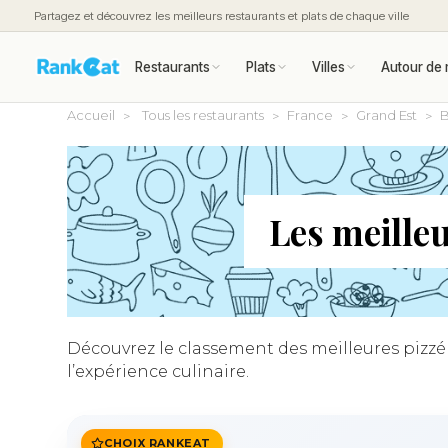
Partagez et découvrez les meilleurs restaurants et plats de chaque ville
Restaurants
Plats
Villes
Autour de 
Accueil
Tous les restaurants
France
Grand Est
B
Les meille
Découvrez le classement des meilleures pizzé
l’expérience culinaire.
CHOIX RANKEAT