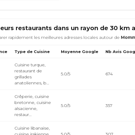
leurs restaurants dans un rayon de 30 km 
rer rapidement les meilleures adresses locales autour de
Momm
nce
Type de Cuisine
Moyenne Google
Nb Avis Goog
Cuisine turque,
restaurant de
5.0/5
674
grillades
anatoliennes, b...
Crêperie, cuisine
bretonne, cuisine
5.0/5
357
alsacienne,
restaur...
Cuisine libanaise,
cuisine irakienne,
5.0/5
307