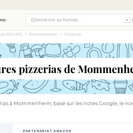
moi
Rechercher sur Rankeat…
⌘
as-Rhin (67)
Mommenheim
Pizzerias
ures pizzerias de Mommenh
rias à Mommenheim, basé sur les notes Google, le nomb
PARTENARIAT AMAZON