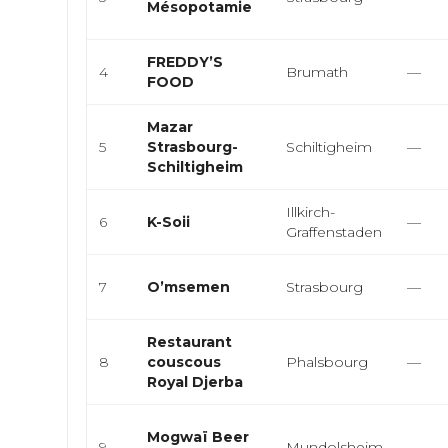
Mésopotamie
FREDDY’S
4
Brumath
—
FOOD
Mazar
5
Strasbourg-
Schiltigheim
—
Schiltigheim
Illkirch-
6
K-Soii
—
Graffenstaden
7
O’msemen
Strasbourg
—
Restaurant
8
couscous
Phalsbourg
—
Royal Djerba
Mogwaï Beer
9
Mundolsheim
—