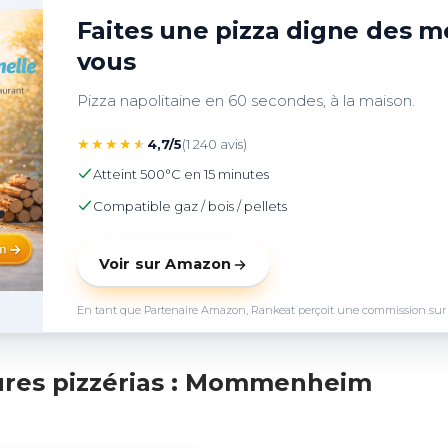
Faites une pizza digne des me
vous
Pizza napolitaine en 60 secondes, à la maison.
★
★
★
★
★
4,7/5
(1 240 avis)
Atteint 500°C en 15 minutes
Compatible gaz / bois / pellets
Voir sur Amazon
En tant que Partenaire Amazon, Rankeat perçoit une commission sur les 
ures pizzérias : Mommenheim