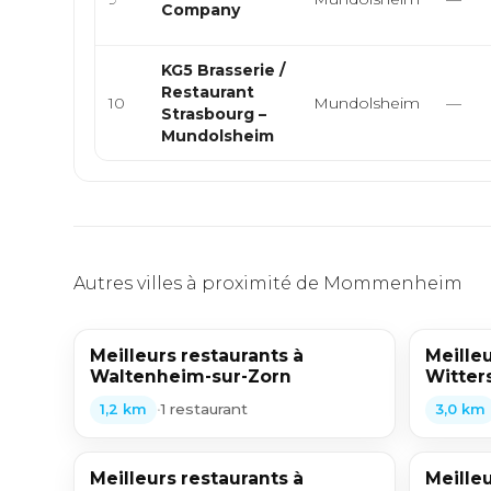
Company
KG5 Brasserie /
Restaurant
10
Mundolsheim
—
Strasbourg –
Mundolsheim
Autres villes à proximité de Mommenheim
Meilleurs restaurants à
Meilleu
Waltenheim-sur-Zorn
Witter
•
1 restaurant
1,2 km
3,0 km
Meilleurs restaurants à
Meilleu