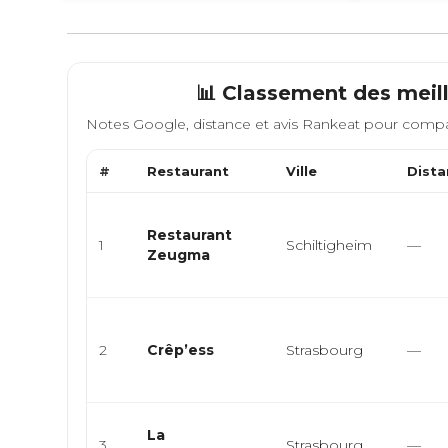
📊 Classement des meil
Notes Google, distance et avis Rankeat pour compa
#
Restaurant
Ville
Dista
Restaurant
1
Schiltigheim
—
Zeugma
2
Crêp’ess
Strasbourg
—
La
3
Strasbourg
—