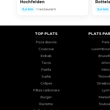
Hochfelden
Rottel
•
1 restaurant
5,4 km
5,4 km
TOP PLATS
PLATS PAR
Pizza diavola
Paris
Couscous
Luxembourg
Kebab
Bruxell
Tacos
Arlon
Paëlla
Metz
Sushis
Thionvi
Crêpes
Strasbo
Pâtes carbonara
Lyon
Burger
Marseil
Raclette
Toulou