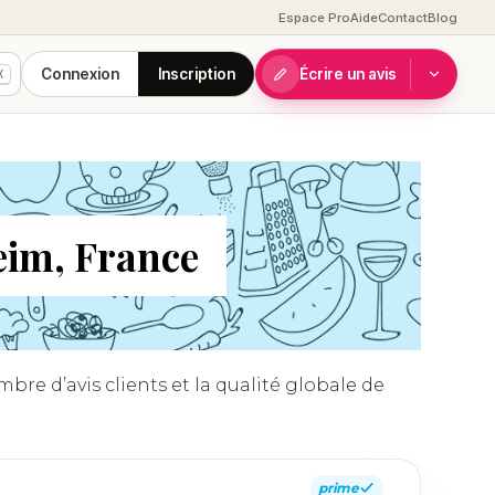
Espace Pro
Aide
Contact
Blog
Connexion
Inscription
Écrire un avis
K
eim, France
re d’avis clients et la qualité globale de
prime