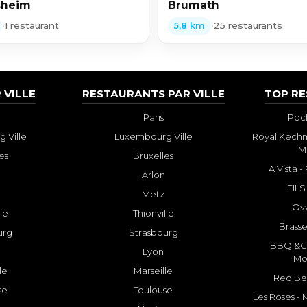
sheim
Brumath
•
1 restaurant
•
25 restaurants
5,8 km
 VILLE
RESTAURANTS PAR VILLE
TOP R
Paris
Poch
 Ville
Luxembourg Ville
Royal Kechm
M
es
Bruxelles
A Vista 
Arlon
FILS
Metz
Ovv
lle
Thionville
Brasse
urg
Strasbourg
BBQ &GR
Lyon
Mo
le
Marseille
Red Bee
se
Toulouse
Les Roses -