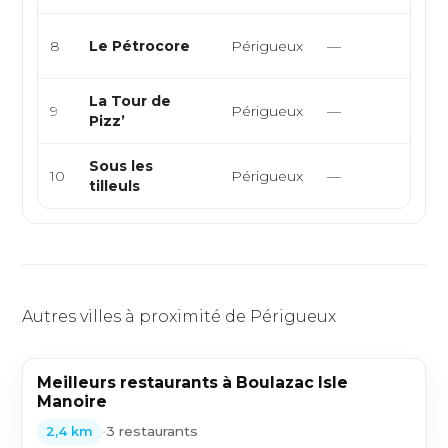
Fran
8
Le Pétrocore
Périgueux
—
Eur
La Tour de
9
Périgueux
—
Ital
Pizz’
Sous les
Fran
10
Périgueux
—
tilleuls
Eur
Autres villes à proximité de Périgueux
Meilleurs restaurants à Boulazac Isle
Manoire
•
3 restaurants
2,4 km