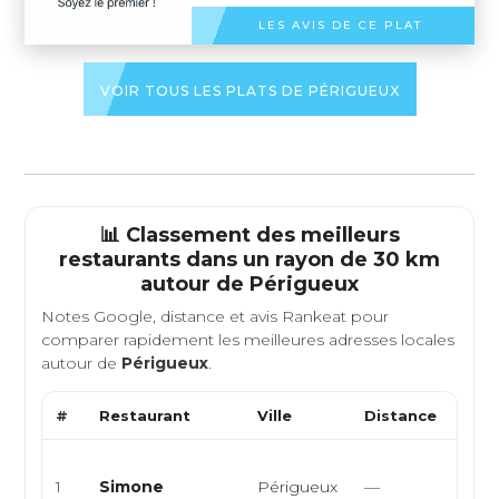
LES AVIS DE CE PLAT
VOIR TOUS LES PLATS DE PÉRIGUEUX
📊 Classement des meilleurs
restaurants dans un rayon de 30 km
autour de
Périgueux
Notes Google, distance et avis Rankeat pour
comparer rapidement les meilleures adresses locales
autour de
Périgueux
.
#
Restaurant
Ville
Distance
Type
Cuis
1
Simone
Périgueux
—
bar 