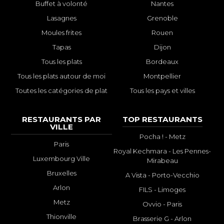
Buffet à volonté
Nantes
Lasagnes
Grenoble
Moules frites
Rouen
Tapas
Dijon
Tous les plats
Bordeaux
Tous les plats autour de moi
Montpellier
Toutes les catégories de plat
Tous les pays et villes
RESTAURANTS PAR
TOP RESTAURANTS
VILLE
Pocha ! - Metz
Paris
Royal Kechmara - Les Pennes-
Luxembourg Ville
Mirabeau
Bruxelles
A Vista - Porto-Vecchio
Arlon
FILS - Limoges
Metz
Ovvio - Paris
Thionville
Brasserie G - Arlon