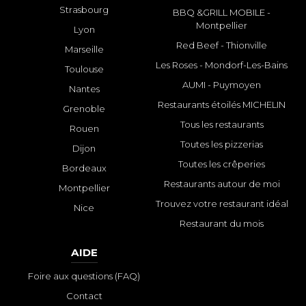
Strasbourg
BBQ &GRILL MOBILE -
Montpellier
Lyon
Red Beef - Thionville
Marseille
Les Roses - Mondorf-Les-Bains
Toulouse
AUMI - Puymoyen
Nantes
Restaurants étoilés MICHELIN
Grenoble
Tous les restaurants
Rouen
Toutes les pizzerias
Dijon
Toutes les crêperies
Bordeaux
Restaurants autour de moi
Montpellier
Trouvez votre restaurant idéal
Nice
Restaurant du mois
AIDE
Foire aux questions (FAQ)
Contact