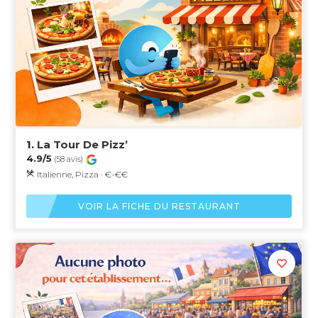
1.
La Tour De Pizz’
4.9/5
(58 avis)
Italienne, Pizza · €-€€
VOIR LA FICHE DU RESTAURANT