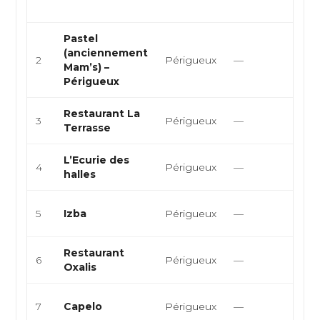
sand
Pastel
Trait
(anciennement
2
Périgueux
—
évén
Mam’s) –
chef
Périgueux
Restaurant La
Fran
3
Périgueux
—
Terrasse
Eur
L’Ecurie des
Fran
4
Périgueux
—
halles
Eur
Fran
5
Izba
Périgueux
—
Eur
Restaurant
Fran
6
Périgueux
—
Oxalis
Eur
Fran
7
Capelo
Périgueux
—
Eur