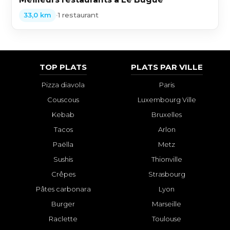
•
1 restaurant
33,0 km
TOP PLATS
PLATS PAR VILLE
Pizza diavola
Paris
Couscous
Luxembourg Ville
Kebab
Bruxelles
Tacos
Arlon
Paëlla
Metz
Sushis
Thionville
Crêpes
Strasbourg
Pâtes carbonara
Lyon
Burger
Marseille
Raclette
Toulouse