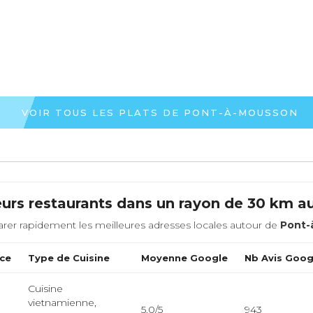
VOIR TOUS LES PLATS DE PONT-À-MOUSSON
eurs restaurants dans un rayon de 30 km a
rer rapidement les meilleures adresses locales autour de
Pont-
ce
Type de Cuisine
Moyenne Google
Nb Avis Goog
Cuisine
vietnamienne,
5.0/5
943