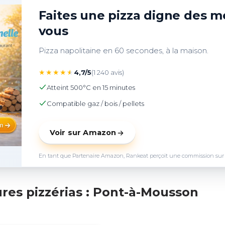
Faites une pizza digne des me
vous
Pizza napolitaine en 60 secondes, à la maison.
★
★
★
★
★
4,7/5
(1 240 avis)
Atteint 500°C en 15 minutes
Compatible gaz / bois / pellets
Voir sur Amazon
En tant que Partenaire Amazon, Rankeat perçoit une commission sur les 
res pizzérias : Pont-à-Mousson