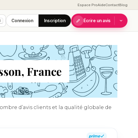
Espace Pro
Aide
Contact
Blog
Connexion
Inscription
Écrire un avis
K
sson, France
mbre d’avis clients et la qualité globale de
prime