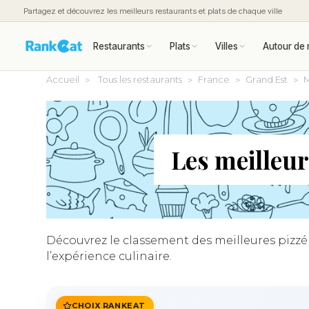
Partagez et découvrez les meilleurs restaurants et plats de chaque ville
Restaurants
Plats
Villes
Autour de 
Accueil
Tous les restaurants
France
Grand Est
M
Les meilleu
Découvrez le classement des meilleures pizzér
l’expérience culinaire.
CHOIX RANKEAT