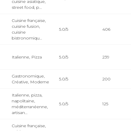
cuisine asiatique,
street food, p...
Cuisine française,
cuisine fusion,
5.0/5
406
cuisine
bistronomiqu...
Italienne, Pizza
5.0/5
239
Gastronomique,
5.0/5
200
Créative, Moderne
Italienne, pizza,
napolitaine,
5.0/5
125
méditerranéenne,
artisan...
Cuisine française,