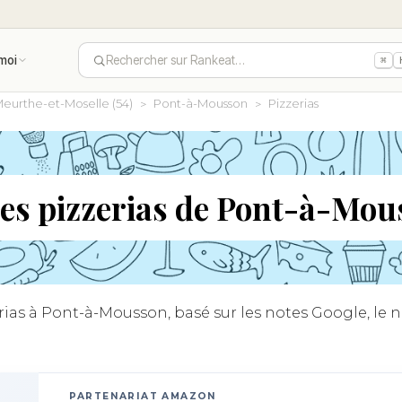
moi
Rechercher sur Rankeat…
⌘
eurthe-et-Moselle (54)
Pont-à-Mousson
Pizzerias
res pizzerias de Pont-à-Mou
ias à Pont-à-Mousson, basé sur les notes Google, le no
PARTENARIAT AMAZON