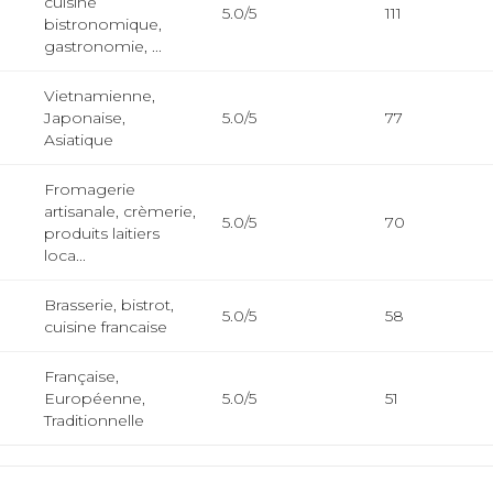
cuisine
5.0/5
111
bistronomique,
gastronomie, ...
Vietnamienne,
Japonaise,
5.0/5
77
Asiatique
Fromagerie
artisanale, crèmerie,
5.0/5
70
produits laitiers
loca...
Brasserie, bistrot,
5.0/5
58
cuisine francaise
Française,
Européenne,
5.0/5
51
Traditionnelle