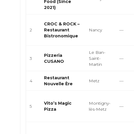
Food (Since
2021)
CROC & ROCK –
2
Restaurant
Nancy
—
Bistronomique
Le Ban-
Pizzeria
3
Saint-
—
CUSANO
Martin
Restaurant
4
Metz
—
Nouvelle Ère
Vito’s Magic
Montigny-
5
—
Pizza
lès-Metz