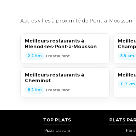
Autres villes à proximité de Pont-à-Mousson
Meilleurs restaurants à
Meilleu
Blénod-lès-Pont-à-Mousson
Champe
•
1 restaurant
2,2 km
5,9 km
Meilleurs restaurants à
Meilleu
Cheminot
11,7 km
•
1 restaurant
8,2 km
TOP PLATS
PLATS PAR
Pizza diavola
Paris