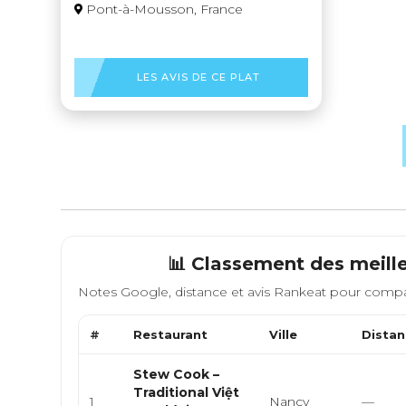
Pont-à-Mousson, France
LES AVIS DE CE PLAT
📊 Classement des meill
Notes Google, distance et avis Rankeat pour compa
#
Restaurant
Ville
Distan
Stew Cook –
Traditional Việt
1
Nancy
—