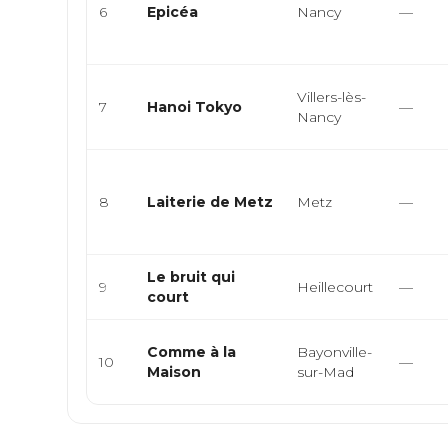
6
Epicéa
Nancy
—
Villers-lès-
7
Hanoi Tokyo
—
Nancy
8
Laiterie de Metz
Metz
—
Le bruit qui
9
Heillecourt
—
court
Comme à la
Bayonville-
10
—
Maison
sur-Mad