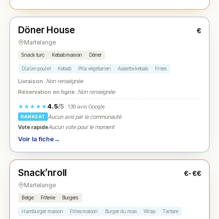
Fermé
(11:00 – 22:00)
Döner House
€
N° 2
★
Martelange
Snack turc
Kebab maison
Döner
Dürüm poulet
Kebab
Pita végétarien
Assiette kebab
Frites
Livraison :
Non renseignée
Réservation en ligne :
Non renseignée
4.5
/5
★★★★★
· 139 avis Google
Aucun avis par la communauté
RANKEAT
Vote rapide
Aucun vote pour le moment
Voir la fiche
→
Fermé
(11:30 – 14:00, 17:30 – 21:30)
Snack’nroll
€-€€
N° 3
★
Martelange
Belge
Friterie
Burgers
Hamburger maison
Frites maison
Burger du mois
Wrap
Tartare