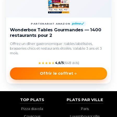
prime
PARTENARIAT AMAZON
Wonderbox Tables Gourmandes — 1400
restaurants pour 2
Offrez un dîner gastronomique : tables labélisées,
brasseries chics et restaurants étoilés. Valable 3 ans et 3
mois.
★
★
★
★
★
4,6/5
(648 avis)
Offrir le coffret
TOP PLATS
PLATS PAR VILLE
Pizza diavola
Paris
Couscous
Luxembourg Ville