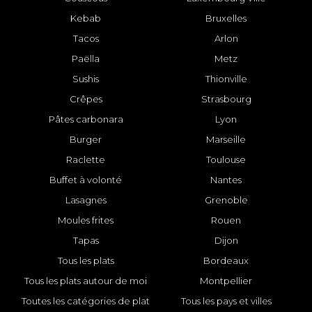
Kebab
Bruxelles
Tacos
Arlon
Paëlla
Metz
Sushis
Thionville
Crêpes
Strasbourg
Pâtes carbonara
Lyon
Burger
Marseille
Raclette
Toulouse
Buffet à volonté
Nantes
Lasagnes
Grenoble
Moules frites
Rouen
Tapas
Dijon
Tous les plats
Bordeaux
Tous les plats autour de moi
Montpellier
Toutes les catégories de plat
Tous les pays et villes