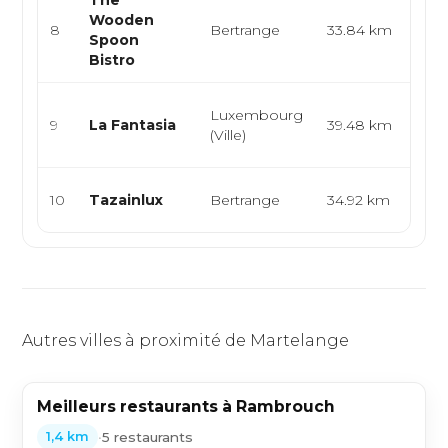
The
Cuis
Wooden
turq
8
Bertrange
33.84 km
Spoon
polo
Bistro
convi
Itali
Luxembourg
9
La Fantasia
39.48 km
Médi
(Ville)
Orie
Syri
10
Tazainlux
Bertrange
34.92 km
Leva
Autres villes à proximité de Martelange
Meilleurs restaurants à Rambrouch
•
5 restaurants
1,4 km