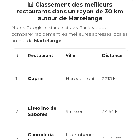
📊 Classement des meilleurs
restaurants dans un rayon de 30 km
autour de
Martelange
Notes Google, distance et avis Rankeat pour
comparer rapidement les meilleures adresses locales
autour de
Martelange
.
#
Restaurant
Ville
Distance
Type
Cuis
cuis
1
Coprin
Herbeumont
27.13 km
gas
cuis
Cuis
El Molino de
épic
2
Strassen
34.64 km
Sabores
lati
emp.
Cannoleria
Luxembourg
Itali
3
38.55 km