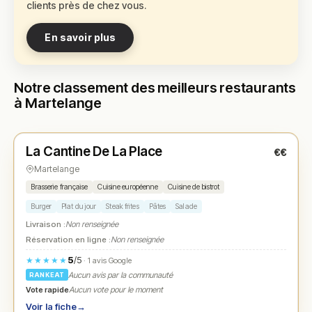
clients près de chez vous.
En savoir plus
Notre classement des meilleurs restaurants
à Martelange
Fermé
La Cantine De La Place
€€
N° 1
★
Martelange
Brasserie française
Cuisine européenne
Cuisine de bistrot
Burger
Plat du jour
Steak frites
Pâtes
Salade
Livraison :
Non renseignée
Réservation en ligne :
Non renseignée
5
/5
★★★★★
· 1 avis Google
Aucun avis par la communauté
RANKEAT
Vote rapide
Aucun vote pour le moment
Voir la fiche
→