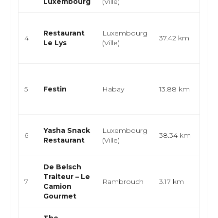
Luxembourg
(Ville)
Pâte
Gas
Restaurant
Luxembourg
cuis
4
37.42 km
Le Lys
(Ville)
lux
cuisi
Trait
gas
5
Festin
Habay
13.88 km
cuis
cuisi
Snac
Yasha Snack
Luxembourg
6
38.34 km
Burg
Restaurant
(Ville)
Dur
De Belsch
Trai
Traiteur – Le
7
Rambrouch
3.17 km
truc
Camion
cuis
Gourmet