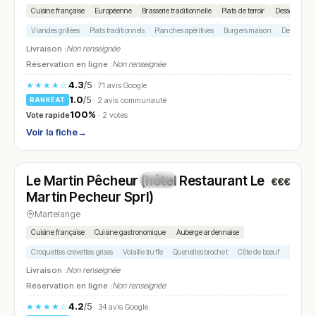
Cuisine française
Européenne
Brasserie traditionnelle
Plats de terroir
Desserts mai
Viandes grillées
Plats traditionnels
Planches apéritives
Burgers maison
Desserts m
Livraison :
Non renseignée
Réservation en ligne :
Non renseignée
4.3
/5
★★★★☆
· 71 avis Google
1.0
/5
· 2 avis communauté
RANKEAT
100%
Vote rapide
· 2 votes
Voir la fiche
→
Fermé
(12:00 – 18:30)
Le Martin Pêcheur (hôtel Restaurant Le
€€€
N° 7
Martin Pecheur Sprl)
Martelange
Cuisine française
Cuisine gastronomique
Auberge ardennaise
Croquettes crevettes grises
Volaille truffe
Quenelles brochet
Côte de bœuf
Homard
Livraison :
Non renseignée
Réservation en ligne :
Non renseignée
4.2
/5
★★★★☆
· 34 avis Google