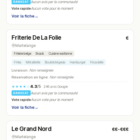
Aucun avis par la communauté
RANKEAT
Vote rapide
Aucun vote pour le moment
Voir la fiche
→
Fermé
(11:45 – 14:00, 17:45 – 21:30)
Friterie De La Folie
€
N° 5
Martelange
Friterie belge
Snack
Cuisine wallonne
Frites
Mitraillette
Boulets liégeois
Hamburger
Fricadelle
Livraison :
Non renseignée
Réservation en ligne :
Non renseignée
4.3
/5
★★★★☆
· 248 avis Google
Aucun avis par la communauté
RANKEAT
Vote rapide
Aucun vote pour le moment
Voir la fiche
→
Fermé
(11:00 – 01:00)
Le Grand Nord
€€-€€€
N° 6
Martelange