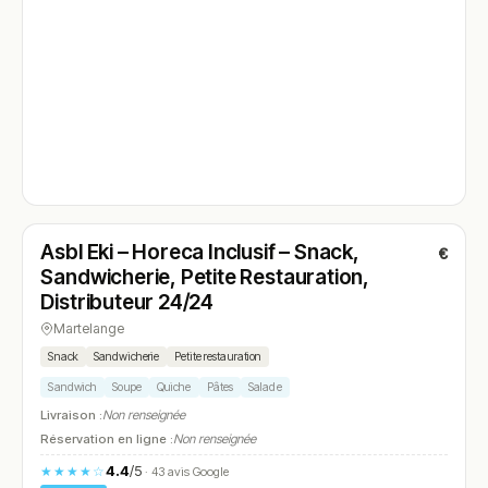
Fermé
(fermé aujourd'hui)
Asbl Eki – Horeca Inclusif – Snack,
€
N° 4
Sandwicherie, Petite Restauration,
Distributeur 24/24
Martelange
Snack
Sandwicherie
Petite restauration
Sandwich
Soupe
Quiche
Pâtes
Salade
Livraison :
Non renseignée
Réservation en ligne :
Non renseignée
4.4
/5
★★★★☆
· 43 avis Google