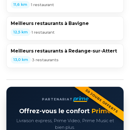
•
1 restaurant
11,6 km
Meilleurs restaurants à Bavigne
•
1 restaurant
12,5 km
Meilleurs restaurants à Redange-sur-Attert
•
3 restaurants
13,0 km
30 JOURS OFFERTS
prime
PARTENARIAT
Offrez-vous le confort
Prime
Livraison express, Prime Video, Prime Music et
bien plus.