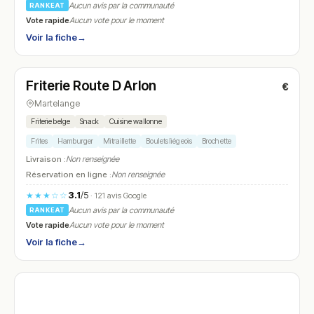
Aucun avis par la communauté
RANKEAT
Vote rapide
Aucun vote pour le moment
Voir la fiche
→
Fermé
(11:30 – 23:00)
Friterie Route D Arlon
€
N° 8
Martelange
Friterie belge
Snack
Cuisine wallonne
Frites
Hamburger
Mitraillette
Boulets liégeois
Brochette
Livraison :
Non renseignée
Réservation en ligne :
Non renseignée
3.1
/5
★★★☆☆
· 121 avis Google
Aucun avis par la communauté
RANKEAT
Vote rapide
Aucun vote pour le moment
Voir la fiche
→