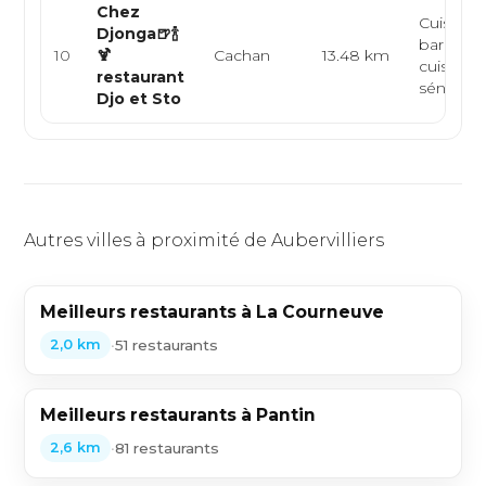
Chez
Cuisine a
Djonga🍺🍾
bar à coc
10
🍹
Cachan
13.48 km
cuisine
restaurant
sénégalai
Djo et Sto
Autres villes à proximité de Aubervilliers
Meilleurs restaurants à La Courneuve
•
51 restaurants
2,0 km
Meilleurs restaurants à Pantin
•
81 restaurants
2,6 km