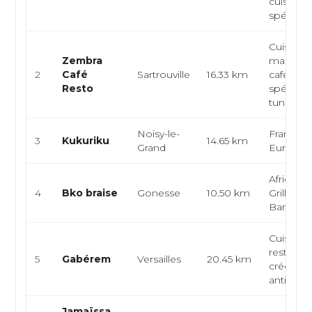
cuisine a
spécialité
Cuisine
Zembra
maghréb
2
Café
Sartrouville
16.33 km
café-rest
Resto
spécialit
tunisi...
Noisy-le-
Française
3
Kukuriku
14.65 km
Grand
Europé
Africain,
4
Bko braise
Gonesse
10.50 km
Grillades,
Barbecu
Cuisine a
restaura
5
Gabérem
Versailles
20.45 km
créole, c
antillais...
Jamaïssa