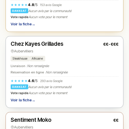
4.8
/5
★★★★★
· 153 avis Google
Aucun avis par la communauté
RANKEAT
Vote rapide
Aucun vote pour le moment
Voir la fiche
→
Fermé
(11:30 – 23:30)
Chez Kayes Grillades
€€-€€€
N° 2
★
Aubervilliers
Steakhouse
Africaine
Livraison :
Non renseignée
Réservation en ligne :
Non renseignée
4.6
/5
★★★★★
· 293 avis Google
Aucun avis par la communauté
RANKEAT
Vote rapide
Aucun vote pour le moment
Voir la fiche
→
Fermé
(12:00 – 00:00)
Sentiment Moko
€€
N° 3
★
Aubervilliers