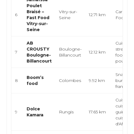
Poulet
Braisé –
Vitry-sur-
Caribéen
6
12.71 km
Fast Food
Seine
Food
Vitry-sur-
Seine
AB
Cuisine a
CROUSTY
Boulogne-
street fo
7
12.12 km
Boulogne-
Billancourt
food hala
Billancourt
poulet...
Snack hal
Boom’s
8
Colombes
9.92 km
burgers,
food
français
Cuisine a
cuisine
Dolce
9
Rungis
17.65 km
guinéen
Kamara
cuisine
d'Afrique.