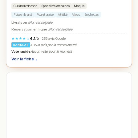
Cuisine ivoirienne
Spécialités africaines
Maquis
Poisson braisé
Poulet braisé
Attiéké
Alloco
Brochettes
Livraison :
Non renseignée
Réservation en ligne :
Non renseignée
4.1
/5
★★★★☆
· 253 avis Google
Aucun avis par la communauté
RANKEAT
Vote rapide
Aucun vote pour le moment
Voir la fiche
→