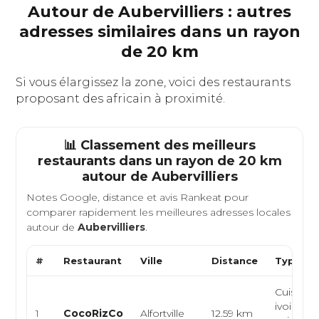
Autour de Aubervilliers : autres
adresses similaires dans un rayon
de 20 km
Si vous élargissez la zone, voici des restaurants
proposant des africain à proximité.
📊 Classement des meilleurs
restaurants dans un rayon de 20 km
autour de
Aubervilliers
Notes Google, distance et avis Rankeat pour
comparer rapidement les meilleures adresses locales
autour de
Aubervilliers
.
#
Restaurant
Ville
Distance
Type de
Cuisine
ivoirienn
1
CocoRizCo
Alfortville
12.59 km