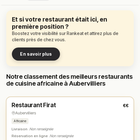
Et si votre restaurant était ici, en
première position ?
Boostez votre visibilité sur Rankeat et attirez plus de
clients près de chez vous.
En savoir plus
Notre classement des meilleurs restaurants
de cuisine africaine à Aubervilliers
Fermé
(11:30 – 22:00)
Restaurant Firat
€€
N° 1
★
Aubervilliers
Africaine
Livraison :
Non renseignée
Réservation en ligne :
Non renseignée