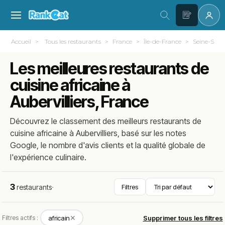
Accueil
Tous les restaurants
France
Île-de-France
Seine-Saint
Les meilleures restaurants de
cuisine africaine à
Aubervilliers, France
Découvrez le classement des meilleurs restaurants de
cuisine africaine à Aubervilliers, basé sur les notes
Google, le nombre d'avis clients et la qualité globale de
l'expérience culinaire.
3
restaurants
·
Filtres
✕
Filtres actifs :
africain
Supprimer tous les filtres