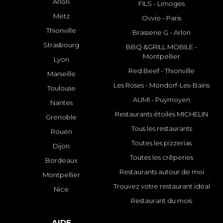
Arlon
FILS - Limoges
Metz
Ovvio - Paris
Thionville
Brasserie G - Arlon
Strasbourg
BBQ &GRILL MOBILE -
Montpellier
Lyon
Red Beef - Thionville
Marseille
Les Roses - Mondorf-Les-Bains
Toulouse
AUMI - Puymoyen
Nantes
Restaurants étoilés MICHELIN
Grenoble
Tous les restaurants
Rouen
Toutes les pizzerias
Dijon
Toutes les crêperies
Bordeaux
Restaurants autour de moi
Montpellier
Trouvez votre restaurant idéal
Nice
Restaurant du mois
AIDE