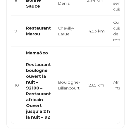
8
Bonne
2.94 km
Denis
sénégala
Sauce
cuisine iv.
Cuisine a
Restaurant
Chevilly-
cuisine d
9
14.93 km
Marou
Larue
de l'Oues
restau...
Mama&co
–
Restaurant
boulogne
ouvert la
nuit –
Boulogne-
Africain,
10
12.65 km
92100 –
Billancourt
Internat
Restaurant
africain –
Ouvert
jusqu’à 2 h
la nuit – 92