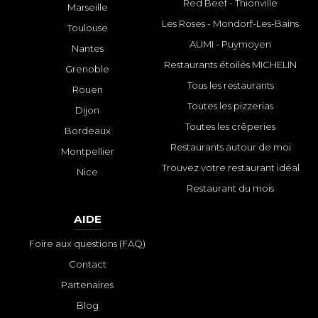
Red Beef - Thionville
Marseille
Les Roses - Mondorf-Les-Bains
Toulouse
AUMI - Puymoyen
Nantes
Restaurants étoilés MICHELIN
Grenoble
Tous les restaurants
Rouen
Toutes les pizzerias
Dijon
Toutes les crêperies
Bordeaux
Restaurants autour de moi
Montpellier
Trouvez votre restaurant idéal
Nice
Restaurant du mois
AIDE
Foire aux questions (FAQ)
Contact
Partenaires
Blog