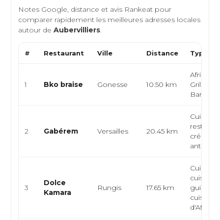
Notes Google, distance et avis Rankeat pour
comparer rapidement les meilleures adresses locales
autour de
Aubervilliers
.
#
Restaurant
Ville
Distance
Type de
Africain,
1
Bko braise
Gonesse
10.50 km
Grillades
Barbecu
Cuisine a
restaura
2
Gabérem
Versailles
20.45 km
créole, c
antillais...
Cuisine a
cuisine
Dolce
3
Rungis
17.65 km
guinéen
Kamara
cuisine
d'Afrique.