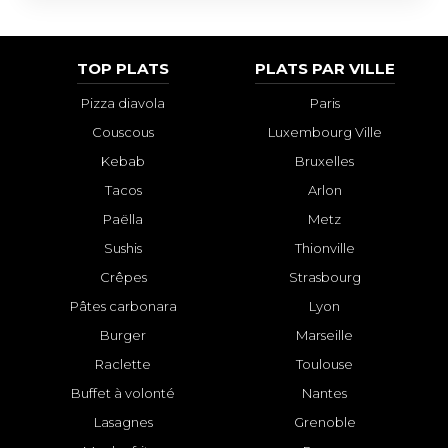
TOP PLATS
PLATS PAR VILLE
Pizza diavola
Paris
Couscous
Luxembourg Ville
Kebab
Bruxelles
Tacos
Arlon
Paëlla
Metz
Sushis
Thionville
Crêpes
Strasbourg
Pâtes carbonara
Lyon
Burger
Marseille
Raclette
Toulouse
Buffet à volonté
Nantes
Lasagnes
Grenoble