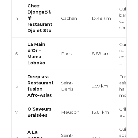
Chez
Cuisine a
Djonga🍺🍾
bar à coc
4
🍹
Cachan
13.48 km
cuisine
restaurant
sénégalai
Djo et Sto
La Main
Cuisine a
d’Or –
cuisine d
5
Paris
8.89 km
Mama
centrale,
Loboko
...
Deepsea
Fusion a
Restaurant
Saint-
asiatique
6
3.59 km
fusion
Denis
halal, cu
Afro-Asiat
monde
O’Saveurs
Grillades
7
Meudon
16.61 km
Braisées
Burger
Cuisine a
A La
Saint-
spécialit