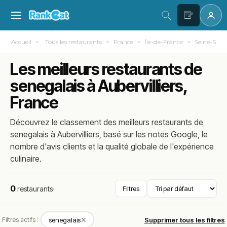
Accueil
Tous les restaurants
France
Île-de-France
Seine-Saint
Les meilleurs restaurants de
senegalais à Aubervilliers,
France
Découvrez le classement des meilleurs restaurants de
senegalais à Aubervilliers, basé sur les notes Google, le
nombre d'avis clients et la qualité globale de l'expérience
culinaire.
0
restaurants
·
Filtres
✕
Filtres actifs :
senegalais
Supprimer tous les filtres