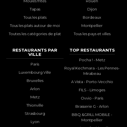
Moules frites
Rouen
Tapas
Dijon
Tous les plats
Bordeaux
Tous les plats autour de moi
Montpellier
Toutes les catégories de plat
Tous les pays et villes
RESTAURANTS PAR
TOP RESTAURANTS
VILLE
Pocha ! - Metz
Paris
Royal Kechmara - Les Pennes-
Luxembourg Ville
Mirabeau
Bruxelles
A Vista - Porto-Vecchio
Arlon
FILS - Limoges
Metz
Ovvio - Paris
Thionville
Brasserie G - Arlon
Strasbourg
BBQ &GRILL MOBILE -
Montpellier
Lyon