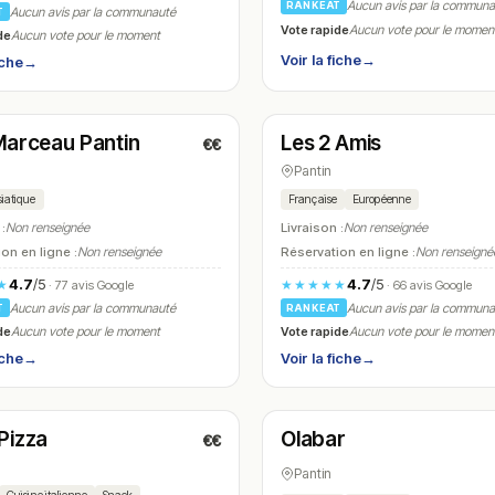
Aucun avis par la commun
RANKEAT
Aucun avis par la communauté
T
Vote rapide
Aucun vote pour le momen
de
Aucun vote pour le moment
Voir la fiche
→
iche
→
é
Fermé
(11:45 – 15:00)
(10:30 – 23:30)
Marceau Pantin
Les 2 Amis
€€
N° 16
Pantin
iatique
Française
Européenne
 :
Non renseignée
Livraison :
Non renseignée
on en ligne :
Non renseignée
Réservation en ligne :
Non renseigné
4.7
/5
4.7
/5
★
★★★★★
· 77 avis Google
· 66 avis Google
Aucun avis par la communauté
Aucun avis par la commun
T
RANKEAT
de
Vote rapide
Aucun vote pour le moment
Aucun vote pour le momen
iche
→
Voir la fiche
→
t
Fermé
(11:00 – 02:00)
(11:00 – 15:00, 18:30 – 23:00)
Pizza
Olabar
€€
N° 19
Pantin