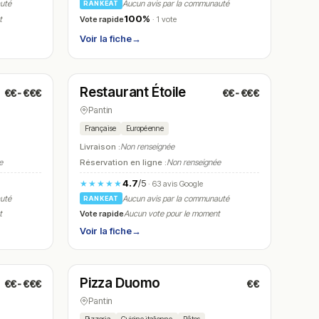
auté
Aucun avis par la communauté
RANKEAT
100%
Vote rapide
t
· 1 vote
Voir la fiche
→
Fermé
(11:00 – 23:30)
Restaurant Étoile
€€-€€€
€€-€€€
N° 17
Pantin
Française
Européenne
Livraison :
Non renseignée
e
Réservation en ligne :
Non renseignée
4.7
/5
★★★★★
· 63 avis Google
auté
Aucun avis par la communauté
RANKEAT
Vote rapide
t
Aucun vote pour le moment
Voir la fiche
→
Fermé
(11:30 – 14:30, 18:30 – 22:30)
Pizza Duomo
€€-€€€
€€
N° 20
Pantin