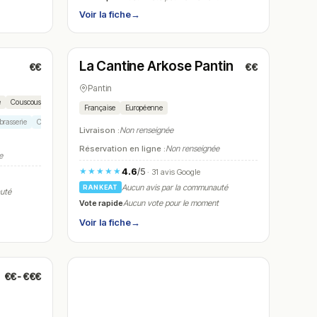
Voir la fiche
→
Fermé
(12:00 – 14:30, 19:30 – 22:45)
La Cantine Arkose Pantin
€€
€€
N° 26
Pantin
e
Couscous maison
Française
Européenne
 brasserie
Cuisine française traditionnelle
Repas de groupe
Terrasse brasserie
Livraison :
Non renseignée
Réservation en ligne :
Non renseignée
e
4.6
/5
★★★★★
· 31 avis Google
Aucun avis par la communauté
RANKEAT
auté
Vote rapide
Aucun vote pour le moment
Voir la fiche
→
€€-€€€