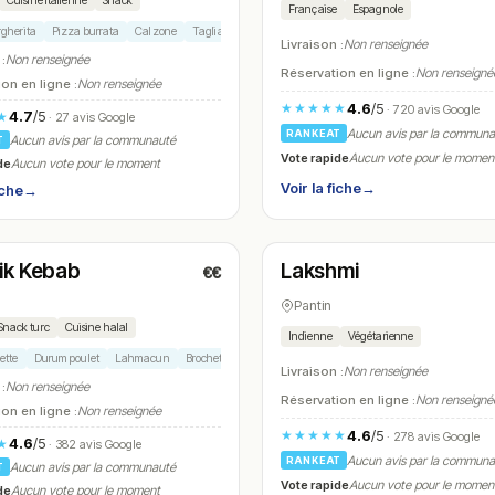
Cuisine italienne
Snack
Française
Espagnole
gherita
Pizza burrata
Calzone
Tagliatelles bolognaise
Tiramisu
Livraison :
Non renseignée
 :
Non renseignée
Réservation en ligne :
Non renseigné
on en ligne :
Non renseignée
4.6
/5
★★★★★
· 720 avis Google
4.7
/5
★
· 27 avis Google
Aucun avis par la commun
RANKEAT
Aucun avis par la communauté
T
Vote rapide
Aucun vote pour le momen
de
Aucun vote pour le moment
Voir la fiche
→
iche
→
é
Fermé
(11:30 – 23:30)
(12:00 – 14:00, 19:00 – 22:30)
ik Kebab
Lakshmi
€€
N° 22
Pantin
Snack turc
Cuisine halal
Indienne
Végétarienne
ette
Durum poulet
Lahmacun
Brochettes adana
Baklava
Livraison :
Non renseignée
 :
Non renseignée
Réservation en ligne :
Non renseigné
on en ligne :
Non renseignée
4.6
/5
★★★★★
· 278 avis Google
4.6
/5
★
· 382 avis Google
Aucun avis par la commun
RANKEAT
Aucun avis par la communauté
T
Vote rapide
Aucun vote pour le momen
de
Aucun vote pour le moment