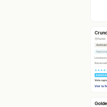
Ouver
Crunc
N° 6
Pantin
Américai
Naans mai
Livraison
Réservati
★★★★
RANKEA
Vote rapi
Voir la f
Ouver
Golde
N° 9