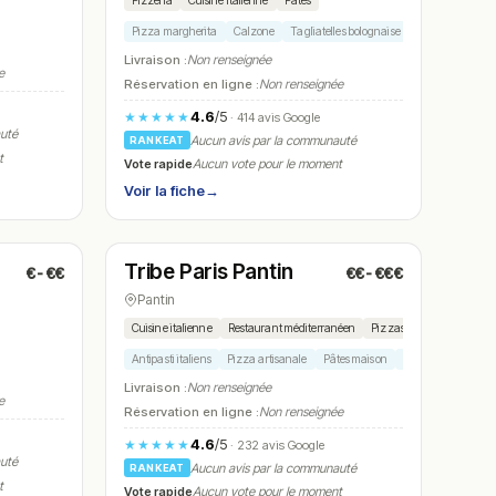
Pizzeria
Cuisine italienne
Pâtes
Pizza margherita
Calzone
Tagliatelles bolognaise
Lasagnes
Ti
Livraison :
Non renseignée
e
Réservation en ligne :
Non renseignée
4.6
/5
★★★★★
· 414 avis Google
auté
Aucun avis par la communauté
RANKEAT
t
Vote rapide
Aucun vote pour le moment
Voir la fiche
→
Fermé
Tribe Paris Pantin
€-€€
€€-€€€
N° 23
Pantin
Cuisine italienne
Restaurant méditerranéen
Pizzas
Brunch
Antipasti italiens
Pizza artisanale
Pâtes maison
Brunch méditerra
Livraison :
Non renseignée
e
Réservation en ligne :
Non renseignée
4.6
/5
★★★★★
· 232 avis Google
auté
Aucun avis par la communauté
RANKEAT
t
Vote rapide
Aucun vote pour le moment