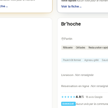
Vote rapide
Aucun vote pour le momen
iche
→
Voir la fiche
→
Fermé
(10:00 – 23:00)
Br’hoche
N° 4
Pantin
Rôtisserie
Grillades
Restauration rapi
Poulet rôti fermier
Agneau grillé
Sauci
Livraison :
Non renseignée
Réservation en ligne :
Non renseigné
4.9
/5
★★★★★
· 18 avis Google
Aucun avis par la commun
RANKEAT