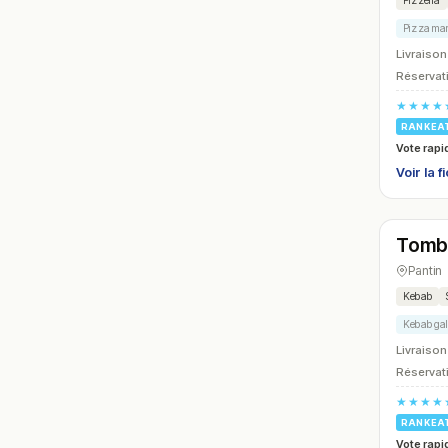
Pizzeria
Pizza mar
Livraison
Réservati
★★★★
RANKEA
Vote rapi
Voir la f
Ferm
Tomb
N° 21
Pantin
Kebab
Kebab gal
Livraison
Réservati
★★★★
RANKEA
Vote rapi