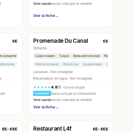
Vote rapide
t
Aucun vote pour le moment
Voir la fiche
→
Fermé
(08:00 – 17:00)
Promenade Du Canal
€€
€€
N° 8
Pantin
ts à emporter
Cuisine maison
Turque
Restaurant convivial
Plats du jour
Brunc
ttes mixtes
Assiettes grillades
Plats turcs maison
Plats du jour
Soupes maison
Galettes
Naan
Livraison :
Non renseignée
e
Réservation en ligne :
Non renseignée
4.8
/5
★★★★★
· 63 avis Google
auté
Aucun avis par la communauté
RANKEAT
Vote rapide
Aucun vote pour le moment
Voir la fiche
→
Fermé
(11:00 – 23:00)
Restaurant L4f
€€-€€€
€€-€€€
N° 11