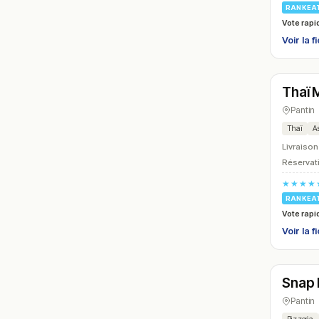
RANKEA
Vote rapi
Voir la f
Ferm
Thaï 
N° 15
Pantin
Thaï
As
Livraison
Réservati
★★★★
RANKEA
Vote rapi
Voir la f
Ouver
Snap 
N° 18
Pantin