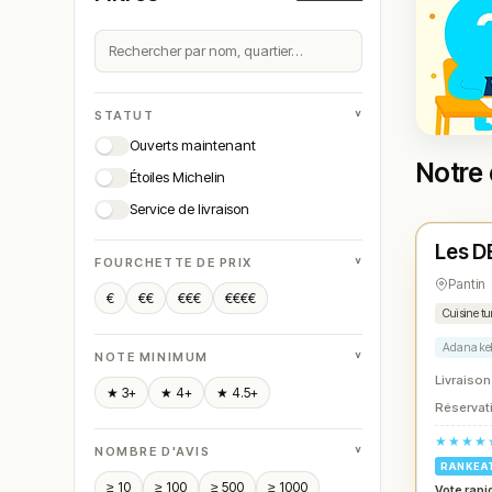
˅
STATUT
Ouverts maintenant
Notre 
Étoiles Michelin
Ferm
Service de livraison
Les D
N° 
★
˅
FOURCHETTE DE PRIX
Pantin
€
€€
€€€
€€€€
Cuisine t
Adana ke
˅
NOTE MINIMUM
Livraison
★ 3+
★ 4+
★ 4.5+
Réservati
★★★★
˅
NOMBRE D'AVIS
RANKEA
≥ 10
≥ 100
≥ 500
≥ 1000
Vote rapi