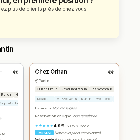
 ici, en première position ?
irez plus de clients près de chez vous.
ntin
Fermé
(06:30 – 20:00)
–
Chez Orhan
€€
€€
N° 3
★
Pantin
Cuisine turque
Restaurant familial
Plats orientaux
Brunch
Plats créatifs
Kebab turc
Mezzés variés
Brunch du week-end
Desserts orientaux
Soupes & veloutés
Gâteaux maison
Bière & vin
Livraison :
Non renseignée
Réservation en ligne :
Non renseignée
e
4.9
/5
★★★★★
· 50 avis Google
Aucun avis par la communauté
RANKEAT
auté
Vote rapide
Aucun vote pour le moment