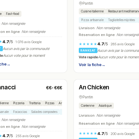
Pantin
Cuisine italienne
Restaurant mediterra
ne
Fast-food
Pizza artisanale
Tagliatelles mijotées
 :
Non renseignée
Livraison :
Non renseignée
on en ligne :
Non renseignée
Réservation en ligne :
Non renseigné
4.7
/5
★
· 1 076 avis Google
4.7
/5
★★★★★
· 285 avis Google
Aucun avis par la communauté
T
Aucun avis par la commun
RANKEAT
de
Aucun vote pour le moment
Vote rapide
Aucun vote pour le momen
iche
→
Voir la fiche
→
é
Ouvert
(10:30 – 23:00)
(10:00 – 01:30)
nacci
An Chicken
€€-€€€
N° 13
Pantin
alienne
Pizzeria
Trattoria
Pizzas
Antipasti
Coréenne
Asiatique
isanale
Focaccias
Salades composées
Planches italiennes
Tiramisu
Livraison :
Non renseignée
 :
Non renseignée
Réservation en ligne :
Non renseigné
on en ligne :
Non renseignée
4.7
/5
★★★★★
· 200 avis Google
4.7
/5
★
· 255 avis Google