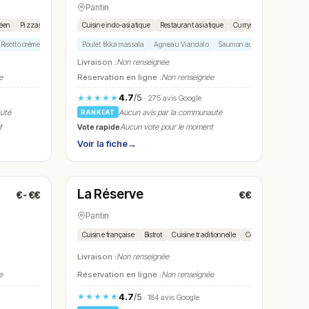
Pantin
néen
Pizzas
Pâtes
Cuisine indo-asiatique
Restaurant asiatique
Currys
Grillades
Risotto crémeux
Grillades méditerranéennes
Poulet tikka massala
Salades composées
Agneau Viandalo
Saumon aubergine
Biryani
Livraison :
Non renseignée
e
Réservation en ligne :
Non renseignée
4.7
/5
★★★★★
· 275 avis Google
auté
Aucun avis par la communauté
RANKEAT
Vote rapide
t
Aucun vote pour le moment
Voir la fiche
→
Fermé
(07:30 – 17:00)
La Réserve
€-€€
€€
N° 14
Pantin
Cuisine française
Bistrot
Cuisine traditionnelle
Confit de canard
Livraison :
Non renseignée
e
Réservation en ligne :
Non renseignée
4.7
/5
★★★★★
· 184 avis Google