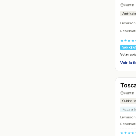
Pantin
Américai
Livraison
Réservati
★★★★
RANKEA
Vote rapi
Voir la f
Ferm
Tosca
N° 12
Pantin
Cuisine it
Pizza art
Livraison
Réservati
★★★★