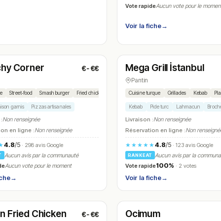
Vote rapide
Aucun vote pour le momen
Voir la fiche
→
t
Ouvert
(11:30 – 15:30, 18:30 – 04:00)
(11:00 – 01:00)
hy Corner
Mega Grill İstanbul
€-€€
N° 7
Pantin
ne
Street‑food
Smash burger
Fried chicken
Crousti rice
Cuisine turque
Grillades
Kebab
Pla
son garnis
Pizzas artisanales
Kebab
Pide turc
Lahmacun
Broche
 :
Non renseignée
Livraison :
Non renseignée
on en ligne :
Non renseignée
Réservation en ligne :
Non renseigné
4.8
/5
4.8
/5
★
★★★★★
· 298 avis Google
· 123 avis Google
Aucun avis par la communauté
Aucun avis par la commun
T
RANKEAT
100%
de
Vote rapide
Aucun vote pour le moment
· 2 votes
iche
→
Voir la fiche
→
t
Fermé
(10:00 – 04:00)
(12:00 – 15:00, 19:00 – 23:00)
n Fried Chicken
Ocimum
€-€€
N° 10