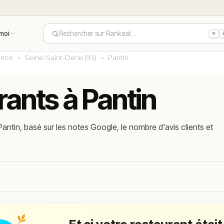
moi
Rechercher sur Rankeat…
⌘
ance
Seine-Saint-Denis (93)
Pantin
rants à Pantin
antin, basé sur les notes Google, le nombre d'avis clients et