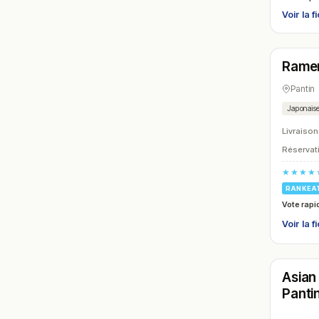
Voir la f
Ferm
Rame
N° 24
Pantin
Japonais
Livraison
Réservati
★★★★
RANKEA
Vote rapi
Voir la f
Ferm
Asian
N° 27
Panti