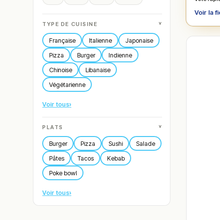
Voir la f
˅
TYPE DE CUISINE
Française
Italienne
Japonaise
Pizza
Burger
Indienne
Chinoise
Libanaise
Végétarienne
Voir tous
›
˅
PLATS
Burger
Pizza
Sushi
Salade
Pâtes
Tacos
Kebab
Poke bowl
Voir tous
›