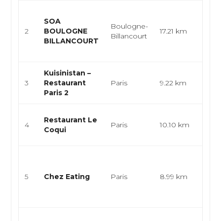
Cuis
SOA
végé
Boulogne-
2
BOULOGNE
17.21 km
fast
Billancourt
BILLANCOURT
coff
resta
Kuisinistan –
Leva
3
Restaurant
Paris
9.22 km
Gril
Paris 2
Cuisi
Restaurant Le
4
Paris
10.10 km
mer, 
Coqui
mer,
Cuis
végé
5
Chez Eating
Paris
8.99 km
cuis
taïw
asiat
Cuisi