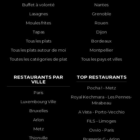
Buffet à volonté
Nantes
Lasagnes
Grenoble
Moules frites
Rouen
Tapas
Dijon
Tous les plats
Bordeaux
Tous les plats autour de moi
Montpellier
Toutes les catégories de plat
Tous les pays et villes
RESTAURANTS PAR
TOP RESTAURANTS
VILLE
Pocha ! - Metz
Paris
Royal Kechmara - Les Pennes-
Luxembourg Ville
Mirabeau
Bruxelles
A Vista - Porto-Vecchio
Arlon
FILS - Limoges
Metz
Ovvio - Paris
Thionville
Brasserie G - Arlon