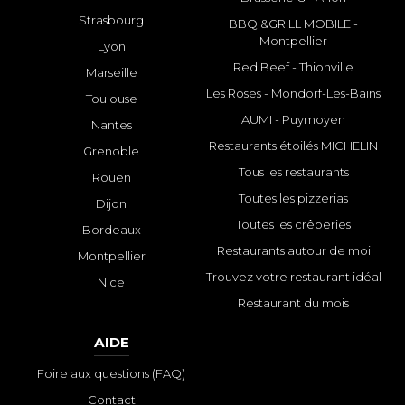
Strasbourg
BBQ &GRILL MOBILE -
Montpellier
Lyon
Red Beef - Thionville
Marseille
Les Roses - Mondorf-Les-Bains
Toulouse
AUMI - Puymoyen
Nantes
Restaurants étoilés MICHELIN
Grenoble
Tous les restaurants
Rouen
Toutes les pizzerias
Dijon
Toutes les crêperies
Bordeaux
Restaurants autour de moi
Montpellier
Trouvez votre restaurant idéal
Nice
Restaurant du mois
AIDE
Foire aux questions (FAQ)
Contact