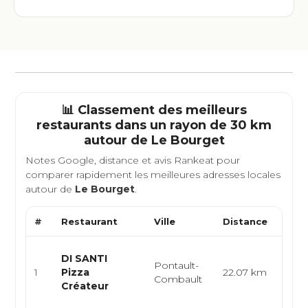
📊 Classement des meilleurs
restaurants dans un rayon de 30 km
autour de
Le Bourget
Notes Google, distance et avis Rankeat pour
comparer rapidement les meilleures adresses locales
autour de
Le Bourget
.
#
Restaurant
Ville
Distance
Type
Pizze
DI SANTI
Pontault-
itali
1
Pizza
22.07 km
Combault
artis
Créateur
go...