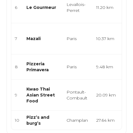
Levallois-
bistr
6
Le Gourmeur
11.20 km
Perret
Plan
apérit
Cuisi
bist
7
Mazali
Paris
10.37 km
mode
créat
Cuisi
Pizzeria
8
Paris
9.48 km
pizze
Primavera
pâte
Cuis
Kwao Thai
Pontault-
thaïl
9
Asian Street
20.09 km
Combault
stre
Food
asia
Pizz’s and
Pizze
10
Champlan
27.64 km
burg’s
halal