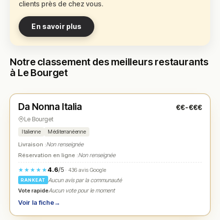
clients près de chez vous.
En savoir plus
Notre classement des meilleurs restaurants
à Le Bourget
Fermé
(fermé aujourd'hui)
Da Nonna Italia
€€-€€€
N° 1
★
Le Bourget
Italienne
Méditerranéenne
Livraison :
Non renseignée
Réservation en ligne :
Non renseignée
4.6
/5
★★★★★
· 436 avis Google
Aucun avis par la communauté
RANKEAT
Vote rapide
Aucun vote pour le moment
Voir la fiche
→