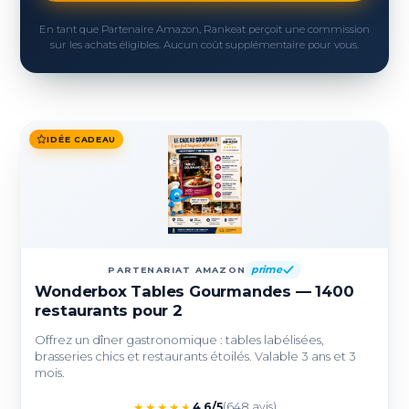
En tant que Partenaire Amazon, Rankeat perçoit une commission
sur les achats éligibles. Aucun coût supplémentaire pour vous.
IDÉE CADEAU
prime
PARTENARIAT AMAZON
Wonderbox Tables Gourmandes — 1400
restaurants pour 2
Offrez un dîner gastronomique : tables labélisées,
brasseries chics et restaurants étoilés. Valable 3 ans et 3
mois.
★
★
★
★
★
4,6/5
(648 avis)