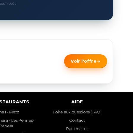
Aucun coût
Voir l'offre
ESTAURANTS
AIDE
a ! - Metz
Foire aux questions (FAQ)
ara - Les Pennes-
Contact
irabeau
Partenaires