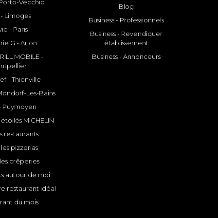
- Porto-Vecchio
Blog
 - Limoges
Business - Professionnels
io - Paris
Business - Revendiquer
rie G - Arlon
établissement
ILL MOBILE -
Business - Annonceurs
ntpellier
f - Thionville
 Mondorf-Les-Bains
- Puymoyen
 étoilés MICHELIN
s restaurants
les pizzerias
les crêperies
ts autour de moi
e restaurant idéal
rant du mois