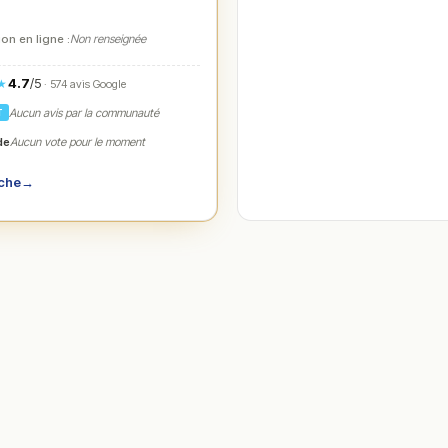
on en ligne :
Non renseignée
4.7
/5
★
· 574 avis Google
Aucun avis par la communauté
T
de
Aucun vote pour le moment
iche
→