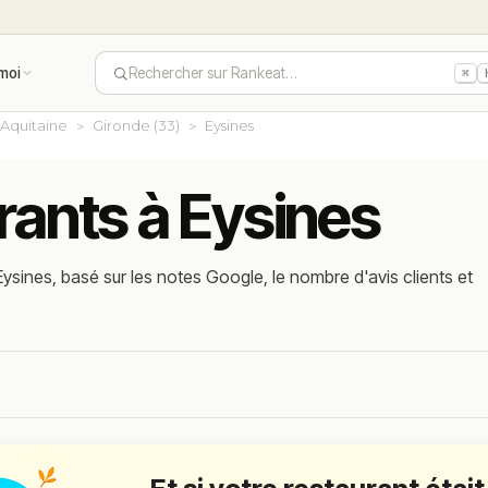
moi
Rechercher sur Rankeat…
⌘
Aquitaine
Gironde (33)
Eysines
rants à Eysines
ysines, basé sur les notes Google, le nombre d'avis clients et