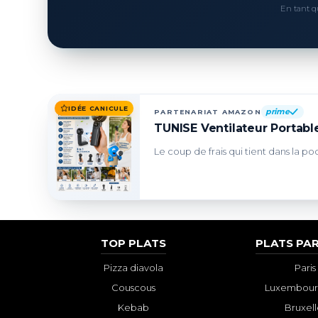
En tant q
IDÉE CANICULE
prime
PARTENARIAT AMAZON
TUNISE Ventilateur Portable
Le coup de frais qui tient dans la po
TOP PLATS
PLATS PAR
Pizza diavola
Paris
Couscous
Luxembourg
Kebab
Bruxell