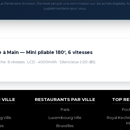
ue Partenaire Amazon, Rankeat perçoit une commission sur les achats éligibles. 
supplémentaire pour vous.
 à Main — Mini pliable 180°, 6 vitesses
che. 6 vitesses · LCD · 4000mAh · Silencieux (<20 dB).
 VILLE
RESTAURANTS PAR VILLE
TOP R
Paris
Poch
 Ville
Luxembourg Ville
Royal Kechm
M
es
Bruxelles