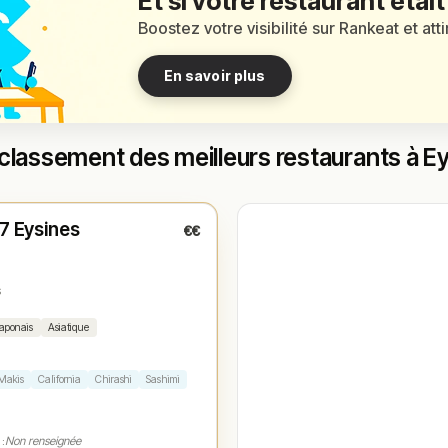
Et si votre restaurant était
Boostez votre visibilité sur Rankeat et att
En savoir plus
classement des meilleurs restaurants à E
t
 7 Eysines
€€
1
s
aponais
Asiatique
Makis
California
Chirashi
Sashimi
 :
Non renseignée