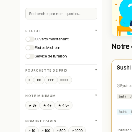
˅
STATUT
Ouverts maintenant
Notre 
Étoiles Michelin
Ouver
Service de livraison
Sushi
N° 
★
˅
FOURCHETTE DE PRIX
€
€€
€€€
€€€€
Eysine
˅
NOTE MINIMUM
Sushi
J
★ 3+
★ 4+
★ 4.5+
Sushis
˅
NOMBRE D'AVIS
Livraison
≥ 10
≥ 100
≥ 500
≥ 1000