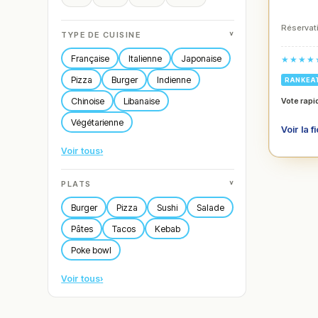
Réservati
˅
TYPE DE CUISINE
Française
Italienne
Japonaise
★★★★
Pizza
Burger
Indienne
RANKEA
Chinoise
Libanaise
Vote rapi
Végétarienne
Voir la f
Voir tous
›
˅
PLATS
Burger
Pizza
Sushi
Salade
Pâtes
Tacos
Kebab
Poke bowl
Voir tous
›