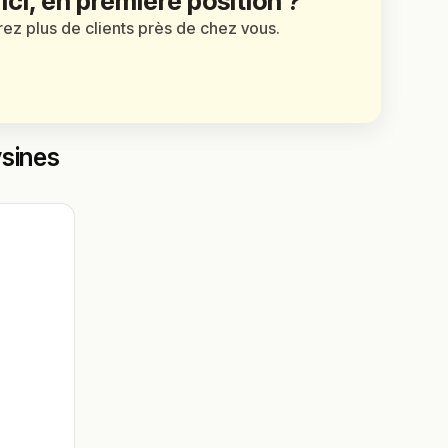
 ici, en première position ?
irez plus de clients près de chez vous.
ysines