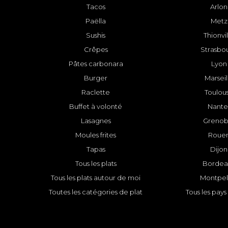
Tacos
Arlon
Paëlla
Metz
Sushis
Thionvi
Crêpes
Strasbo
Pâtes carbonara
Lyon
Burger
Marseil
Raclette
Toulou
Buffet à volonté
Nante
Lasagnes
Grenob
Moules frites
Roue
Tapas
Dijon
Tous les plats
Bordea
Tous les plats autour de moi
Montpell
Toutes les catégories de plat
Tous les pays 