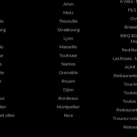
A Vista 
Arlon
FILS
Metz
Ovv
lle
Thionville
Brasse
urg
Strasbourg
BBQ &GR
Lyon
Mo
le
Marseille
Red Bee
se
Toulouse
Les Roses -
s
Nantes
AUMI 
le
Grenoble
Restaurants
n
Rouen
Tous le
Dijon
Toutes 
ux
Bordeaux
Toutes 
ier
Montpellier
Restauran
et villes
Nice
Trouvez votr
Restau