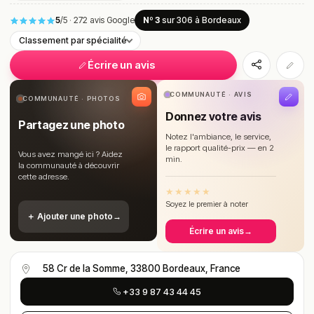
5
/5
·
272 avis Google
Nº 3
sur 306
à Bordeaux
Classement par spécialité
Écrire un avis
COMMUNAUTÉ · AVIS
COMMUNAUTÉ · PHOTOS
Donnez votre avis
Partagez une photo
Notez l'ambiance, le service,
le rapport qualité-prix — en 2
Vous avez mangé ici ? Aidez
min.
la communauté à découvrir
cette adresse.
★
★
★
★
★
Soyez le premier à noter
＋ Ajouter une photo
→
Écrire un avis
→
58 Cr de la Somme, 33800 Bordeaux, France
+33 9 87 43 44 45