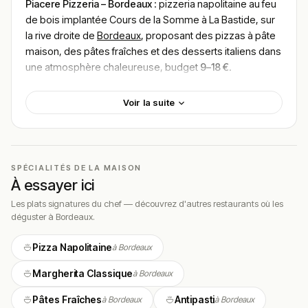
Piacere Pizzeria – Bordeaux
: pizzeria napolitaine au feu
de bois implantée Cours de la Somme à La Bastide, sur
la rive droite de
Bordeaux
, proposant des pizzas à pâte
maison, des pâtes fraîches et des desserts italiens dans
une atmosphère chaleureuse, budget
9–18 €
.
Localisation
Voir la suite
Piacere est établie au
58 Cours de la Somme, 33800
Bordeaux
, dans le quartier La Bastide sur la rive droite de
la Garonne, un secteur en plein développement qui attire
une clientèle locale fidèle et curieuse. L’adresse est
SPÉCIALITÉS DE LA MAISON
accessible depuis le centre historique par le pont de
À essayer ici
pierre ou le tram.
Les plats signatures du chef — découvrez d'autres restaurants où les
déguster à Bordeaux.
Cadre & ambiance
Pizza Napolitaine
à Bordeaux
Piacere cultive une atmosphère de pizzeria de quartier à
l’italienne : accueil chaleureux, ambiance détendue et
Margherita Classique
à Bordeaux
service attentif. La salle à taille humaine invite à la détente
et favorise des échanges entre convives et l’équipe,
Pâtes Fraîches
Antipasti
à Bordeaux
à Bordeaux