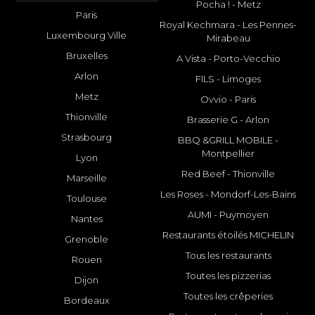
Pocha ! - Metz
Paris
Royal Kechmara - Les Pennes-
Luxembourg Ville
Mirabeau
Bruxelles
A Vista - Porto-Vecchio
Arlon
FILS - Limoges
Metz
Ovvio - Paris
Thionville
Brasserie G - Arlon
Strasbourg
BBQ &GRILL MOBILE -
Montpellier
Lyon
Red Beef - Thionville
Marseille
Les Roses - Mondorf-Les-Bains
Toulouse
AUMI - Puymoyen
Nantes
Restaurants étoilés MICHELIN
Grenoble
Tous les restaurants
Rouen
Toutes les pizzerias
Dijon
Toutes les crêperies
Bordeaux