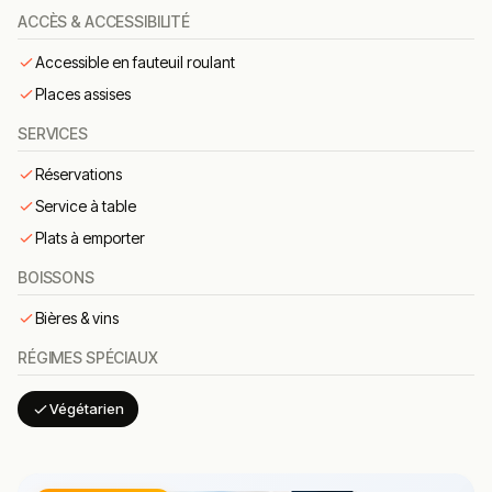
ACCÈS & ACCESSIBILITÉ
🍽️ Carte & plats emblématiques
Accessible en fauteuil roulant
pizza napolitaine feu de bois
– pâte maison légère
Places assises
et aérée, garnie d’ingrédients frais choisis selon la
tradition.
SERVICES
margherita classique
– tomate, mozzarella et
Réservations
basilic, la référence absolue de la pizzeria
Service à table
napolitaine.
Plats à emporter
pâtes fraîches maison
– façonnées
quotidiennement, servies avec diverses sauces
BOISSONS
de la tradition italienne.
Bières & vins
antipasti savoureux
– sélection d’entrées italiennes
froides et chaudes pour ouvrir le repas avec
RÉGIMES SPÉCIAUX
appétit.
tiramisu maison
– le dessert traditionnel de la
Végétarien
maison, onctueux et fidèle à la recette classique.
Conclusion