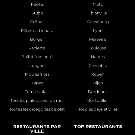
Paëlla
Metz
Sushis
Thionville
Crêpes
Strasbourg
Pâtes carbonara
Lyon
Burger
Marseille
Raclette
Toulouse
Buffet à volonté
Nantes
Lasagnes
Grenoble
Moules frites
Rouen
Tapas
Dijon
Tous les plats
Bordeaux
Tous les plats autour de moi
Montpellier
Toutes les catégories de plat
Tous les pays et villes
RESTAURANTS PAR
TOP RESTAURANTS
VILLE