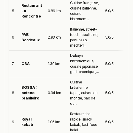
Cuisine française,
Restaurant
cuisine italienne,
5
La
0.89 km
5.0/5
cuisine
Rencontre
bistronom...
Italienne, street-
PAB
food, napolitaine,
6
2.93 km
5.0/5
Bordeaux
panuozzo,
méditerr...
Izakaya
bistronomique,
7
OBA
1.30 km
5.0/5
cuisine japonaise
gastronomique,...
Cuisine
BOSSA :
brésilienne,
8
boteco
0.94 km
tapas, cuisine du
5.0/5
brasileiro
monde, pão de
qu...
Restauration
Royal
rapide, snack
9
1.06 km
5.0/5
kebab
kebab, fast-food
halal