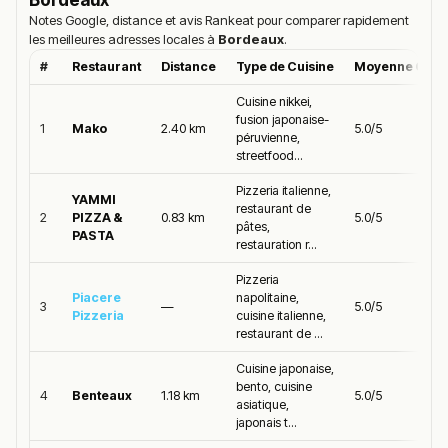
Notes Google, distance et avis Rankeat pour comparer rapidement
les meilleures adresses locales à
Bordeaux
.
#
Restaurant
Distance
Type de Cuisine
Moyenne Goog
Cuisine nikkei,
fusion japonaise-
1
Mako
2.40 km
5.0/5
péruvienne,
streetfood...
Pizzeria italienne,
YAMMI
restaurant de
2
PIZZA &
0.83 km
5.0/5
pâtes,
PASTA
restauration r...
Pizzeria
Piacere
napolitaine,
3
—
5.0/5
Pizzeria
cuisine italienne,
restaurant de ...
Cuisine japonaise,
bento, cuisine
4
Benteaux
1.18 km
5.0/5
asiatique,
japonais t...