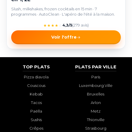
Slush, milkshakes, frozen cocktails en 15 min · 7
programmes · AutoClean · L'apéro de l'été à la maison.
★
★
★
★
☆
4,3/5
(279 avis)
Voir l'offre
TOP PLATS
PLATS PAR VILLE
Pizza diavola
Paris
Couscous
Luxembourg Ville
Kebab
Bruxelles
Tacos
Arlon
Paëlla
Metz
Sushis
Thionville
Crêpes
Strasbourg