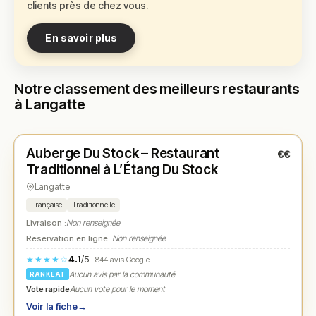
clients près de chez vous.
En savoir plus
Notre classement des meilleurs restaurants
à Langatte
Fermé
(12:00 – 14:00, 19:00 – 21:00)
Auberge Du Stock – Restaurant
€€
N° 1
★
Traditionnel à L’Étang Du Stock
Langatte
Française
Traditionnelle
Livraison :
Non renseignée
Réservation en ligne :
Non renseignée
4.1
/5
★★★★☆
· 844 avis Google
Aucun avis par la communauté
RANKEAT
Vote rapide
Aucun vote pour le moment
Voir la fiche
→