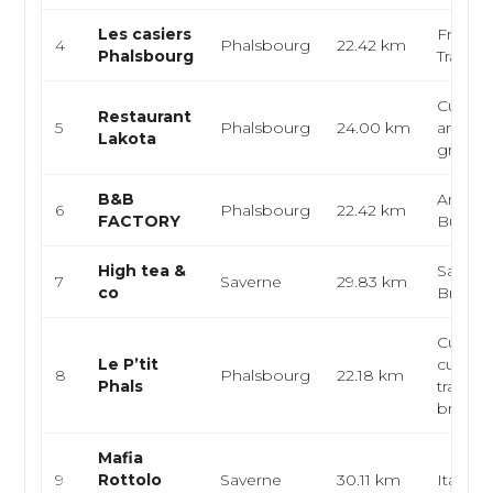
Les casiers
Françai
4
Phalsbourg
22.42 km
Phalsbourg
Traditi
Cuisine
Restaurant
5
Phalsbourg
24.00 km
améric
Lakota
grillad
B&B
Améric
6
Phalsbourg
22.42 km
FACTORY
Burger
High tea &
Salon d
7
Saverne
29.83 km
co
Brunc
Cuisine
Le P’tit
cuisine
8
Phalsbourg
22.18 km
Phals
traditio
brasser
Mafia
9
Rottolo
Saverne
30.11 km
Italien