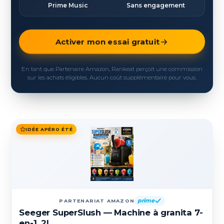
Prime Music
Sans engagement
Activer mon essai gratuit
En tant que Partenaire Amazon, Rankeat perçoit une commission
sur les achats éligibles. Aucun coût supplémentaire pour vous.
IDÉE APÉRO ÉTÉ
prime
PARTENARIAT AMAZON
Seeger SuperSlush — Machine à granita 7-
en-1, 2L