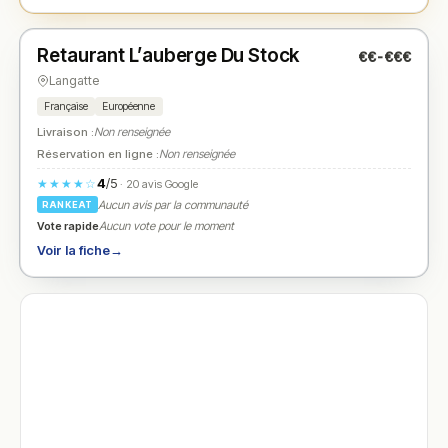
Fermé
(11:00 – 22:00)
Retaurant L’auberge Du Stock
€€-€€€
N° 2
★
Langatte
Française
Européenne
Livraison :
Non renseignée
Réservation en ligne :
Non renseignée
4
/5
★★★★☆
· 20 avis Google
Aucun avis par la communauté
RANKEAT
Vote rapide
Aucun vote pour le moment
Voir la fiche
→