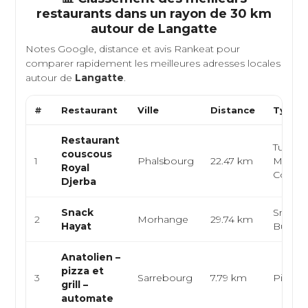
restaurants dans un rayon de 30 km
autour de
Langatte
Notes Google, distance et avis Rankeat pour
comparer rapidement les meilleures adresses locales
autour de
Langatte
.
#
Restaurant
Ville
Distance
Type d
Restaurant
Tunisie
couscous
1
Phalsbourg
22.47 km
Médite
Royal
Cousco
Djerba
Snack
Snack,
2
Morhange
29.74 km
Hayat
Burger
Anatolien –
pizza et
3
Sarrebourg
7.79 km
Pizza, G
grill –
automate