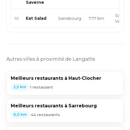
Saverne
Salades
10
Eat Salad
Sarrebourg
7.77 km
Végéta
Autres villes à proximité de Langatte
Meilleurs restaurants à Haut-Clocher
•
1 restaurant
2,5 km
Meilleurs restaurants à Sarrebourg
•
44 restaurants
6,0 km