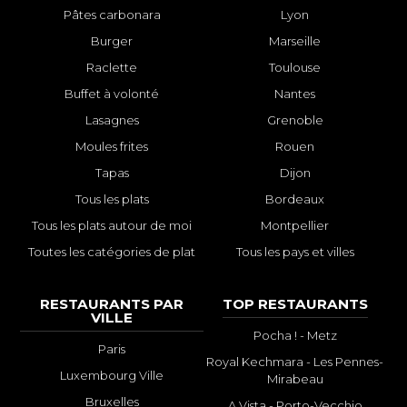
Pâtes carbonara
Lyon
Burger
Marseille
Raclette
Toulouse
Buffet à volonté
Nantes
Lasagnes
Grenoble
Moules frites
Rouen
Tapas
Dijon
Tous les plats
Bordeaux
Tous les plats autour de moi
Montpellier
Toutes les catégories de plat
Tous les pays et villes
RESTAURANTS PAR
TOP RESTAURANTS
VILLE
Pocha ! - Metz
Paris
Royal Kechmara - Les Pennes-
Luxembourg Ville
Mirabeau
Bruxelles
A Vista - Porto-Vecchio