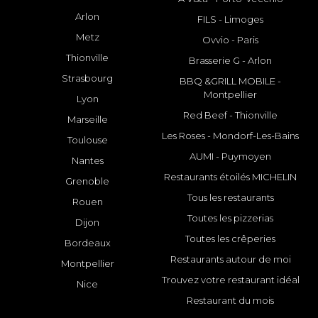
Arlon
FILS - Limoges
Metz
Ovvio - Paris
Thionville
Brasserie G - Arlon
Strasbourg
BBQ &GRILL MOBILE -
Montpellier
Lyon
Red Beef - Thionville
Marseille
Les Roses - Mondorf-Les-Bains
Toulouse
AUMI - Puymoyen
Nantes
Restaurants étoilés MICHELIN
Grenoble
Tous les restaurants
Rouen
Toutes les pizzerias
Dijon
Toutes les crêperies
Bordeaux
Restaurants autour de moi
Montpellier
Trouvez votre restaurant idéal
Nice
Restaurant du mois