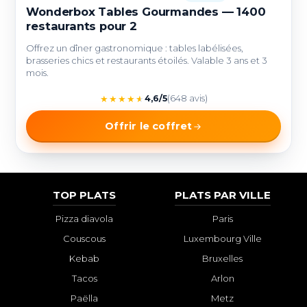
Wonderbox Tables Gourmandes — 1400
restaurants pour 2
Offrez un dîner gastronomique : tables labélisées,
brasseries chics et restaurants étoilés. Valable 3 ans et 3
mois.
★
★
★
★
★
4,6/5
(648 avis)
Offrir le coffret
TOP PLATS
PLATS PAR VILLE
Pizza diavola
Paris
Couscous
Luxembourg Ville
Kebab
Bruxelles
Tacos
Arlon
Paëlla
Metz