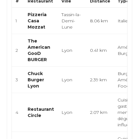
#
Restaurant
Ville
Distance
Type de 
Pizzeria
Tassin-la-
1
Casa
Demi-
8.06 km
Italienne,
Mozzat
Lune
The
American
Américain
2
Lyon
0.41 km
GooD
Burger
BURGER
Chuck
Burger,
3
Burger
Lyon
2.39 km
Américain
Lyon
Food
Cuisine
gastrono
Restaurant
4
Lyon
2.07 km
menus
Circle
dégustati
influences 
Cuisine fr