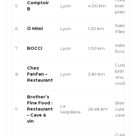
Comptoir
5
Lyon
4.00 km
bistrono
B
plats de 
Italienne, 
6
Ó Mimi
Lyon
1.20 km
Pâtes
Italienne,
7
BOCCI
Lyon
1.00 km
food, Aran
Cuisine fr
Chez
bistrot, ba
8
FanFan –
Lyon
3.89 km
vins, pâté
Restaurant
croûte
Brother’s
Fine Food :
Bistronom
La
9
Restaurant
26.48 km
cuisine m
Verpillière
– Cave à
cave a vin
vin
Cuisine