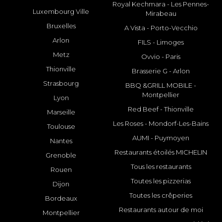
Royal Kechmara - Les Pennes-
Luxembourg Ville
Mirabeau
Bruxelles
A Vista - Porto-Vecchio
Arlon
FILS - Limoges
Metz
Ovvio - Paris
Thionville
Brasserie G - Arlon
Strasbourg
BBQ &GRILL MOBILE -
Montpellier
Lyon
Red Beef - Thionville
Marseille
Les Roses - Mondorf-Les-Bains
Toulouse
AUMI - Puymoyen
Nantes
Restaurants étoilés MICHELIN
Grenoble
Tous les restaurants
Rouen
Toutes les pizzerias
Dijon
Toutes les crêperies
Bordeaux
Restaurants autour de moi
Montpellier