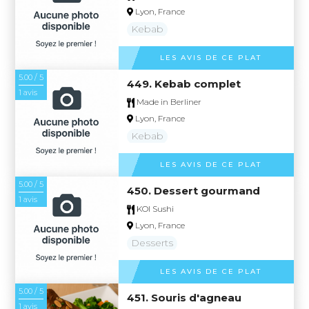
Lyon, France
Kebab
LES AVIS DE CE PLAT
5.00 / 5
449. Kebab complet
1 avis
Made in Berliner
Lyon, France
Kebab
LES AVIS DE CE PLAT
5.00 / 5
450. Dessert gourmand
1 avis
KOI Sushi
Lyon, France
Desserts
LES AVIS DE CE PLAT
5.00 / 5
451. Souris d'agneau
1 avis