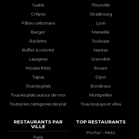
Sushis
Thionville
Crêpes
Strasbourg
Pâtes carbonara
Lyon
Burger
Marseille
Raclette
Toulouse
Buffet à volonté
Nantes
Lasagnes
Grenoble
Moules frites
Rouen
Tapas
Dijon
Tous les plats
Bordeaux
Tous les plats autour de moi
Montpellier
Toutes les catégories de plat
Tous les pays et villes
RESTAURANTS PAR
TOP RESTAURANTS
VILLE
Pocha ! - Metz
Paris