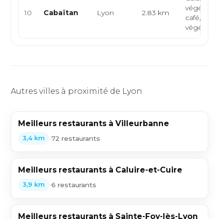
végétarie
10
Cabaïtan
Lyon
2.83 km
café, rest
végétarie
Autres villes à proximité de Lyon
Meilleurs restaurants à Villeurbanne
•
72 restaurants
3,4 km
Meilleurs restaurants à Caluire-et-Cuire
•
6 restaurants
3,9 km
Meilleurs restaurants à Sainte-Foy-lès-Lyon