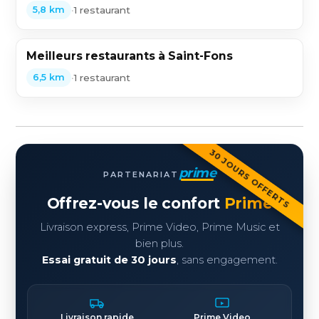
•
1 restaurant
5,8 km
Meilleurs restaurants à Saint-Fons
•
1 restaurant
6,5 km
30 JOURS OFFERTS
prime
PARTENARIAT
Offrez-vous le confort
Prime
Livraison express, Prime Video, Prime Music et
bien plus.
Essai gratuit de 30 jours
, sans engagement.
Livraison rapide
Prime Video