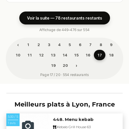
Voir la suite — 78 restaurants restants
Affichage de 449–476 sur 554
‹
1
2
3
4
5
6
7
8
9
10
11
12
13
14
15
16
17
18
›
19
20
Page 17 / 20 · 554 restaurants
Meilleurs plats à Lyon, France
5.00 / 5
448. Menu kebab
1 avis
Kebab Grill House 63