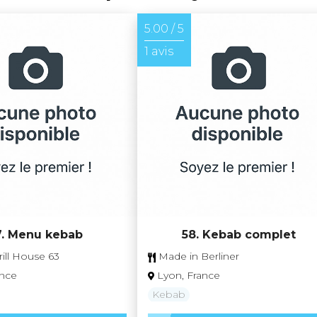
5.00 / 5
1 avis
7. Menu kebab
58. Kebab complet
ill House 63
Made in Berliner
ance
Lyon, France
Kebab