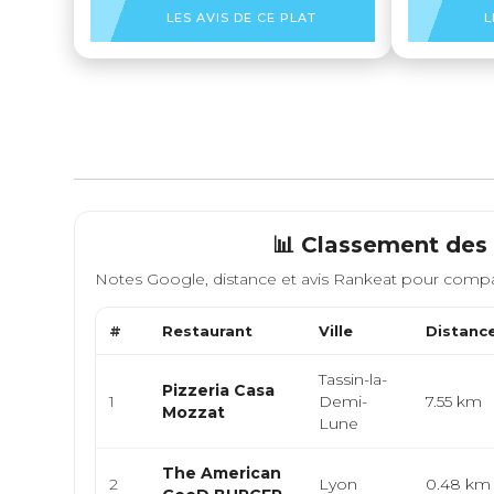
LES AVIS DE CE PLAT
L
📊 Classement des 
Notes Google, distance et avis Rankeat pour compa
#
Restaurant
Ville
Distanc
Tassin-la-
Pizzeria Casa
1
Demi-
7.55 km
Mozzat
Lune
The American
2
Lyon
0.48 km