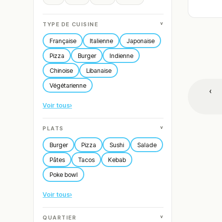
˅
TYPE DE CUISINE
Française
Italienne
Japonaise
Pizza
Burger
Indienne
Chinoise
Libanaise
Végétarienne
‹
Voir tous
›
˅
PLATS
Burger
Pizza
Sushi
Salade
Pâtes
Tacos
Kebab
Poke bowl
Voir tous
›
˅
QUARTIER