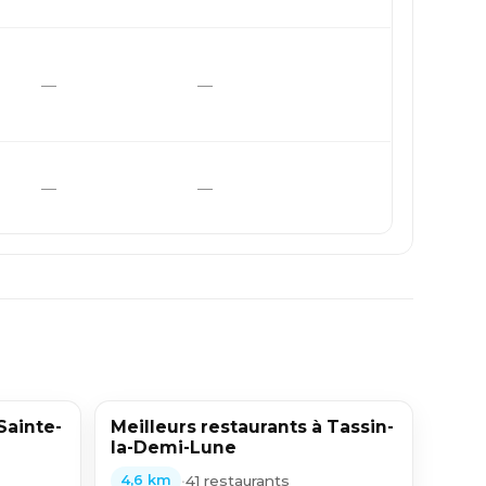
—
—
—
—
Sainte-
Meilleurs restaurants à Tassin-
la-Demi-Lune
•
41 restaurants
4,6 km