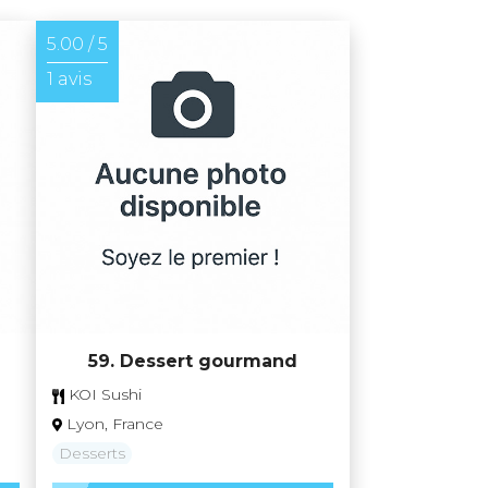
5.00 / 5
1 avis
59. Dessert gourmand
KOI Sushi
Lyon, France
Desserts