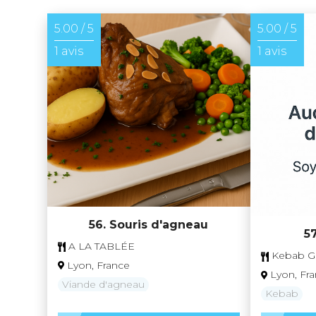
5.00 / 5
5.00 / 5
1 avis
1 avis
56. Souris d'agneau
5
A LA TABLÉE
Kebab Gr
Lyon, France
Lyon, Fr
Viande d'agneau
Kebab