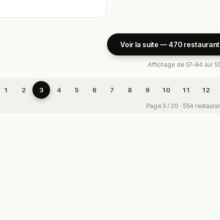
Voir la suite — 470 restaurant
Affichage de 57–84 sur 5
1
2
3
4
5
6
7
8
9
10
11
12
Page 3 / 20 · 554 restaura