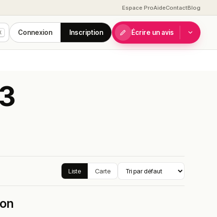
Espace Pro
Aide
Contact
Blog
Connexion
Inscription
Écrire un avis
K
 3
Liste
Carte
yon