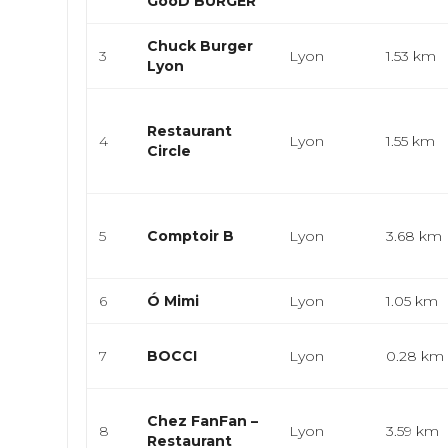
GooD BURGER
Chuck Burger
3
Lyon
1.53 km
Lyon
Restaurant
4
Lyon
1.55 km
Circle
5
Comptoir B
Lyon
3.68 km
6
Ó Mimi
Lyon
1.05 km
7
BOCCI
Lyon
0.28 km
Chez FanFan –
8
Lyon
3.59 km
Restaurant