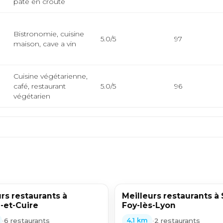
pâté en croûte
Bistronomie, cuisine
m
5.0/5
97
maison, cave a vin
Cuisine végétarienne,
café, restaurant
5.0/5
96
végétarien
rs restaurants à
Meilleurs restaurants à 
-et-Cuire
Foy-lès-Lyon
•
6 restaurants
•
2 restaurants
4,1 km