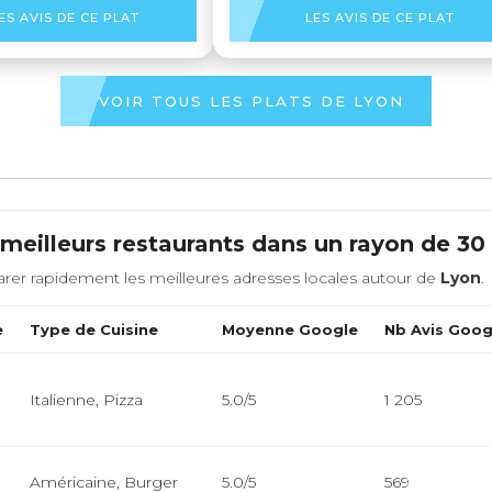
ES AVIS DE CE PLAT
LES AVIS DE CE PLAT
VOIR TOUS LES PLATS DE LYON
meilleurs restaurants dans un rayon de 3
rer rapidement les meilleures adresses locales autour de
Lyon
.
e
Type de Cuisine
Moyenne Google
Nb Avis Goog
Italienne, Pizza
5.0/5
1 205
Américaine, Burger
5.0/5
569