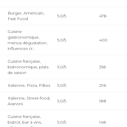
Burger, Américain,
5.0/5
478
Fast Food
Cuisine
gastronomique,
5.0/5
400
menus dégustation,
influences cr...
Cuisine française,
bistronomique, plats
5.0/5
356
de saison
Italienne, Pizza, Pâtes
5.0/5
296
Italienne, Street-food,
5.0/5
188
Arancini
Cuisine française,
bistrot, bar à vins,
5.0/5
148