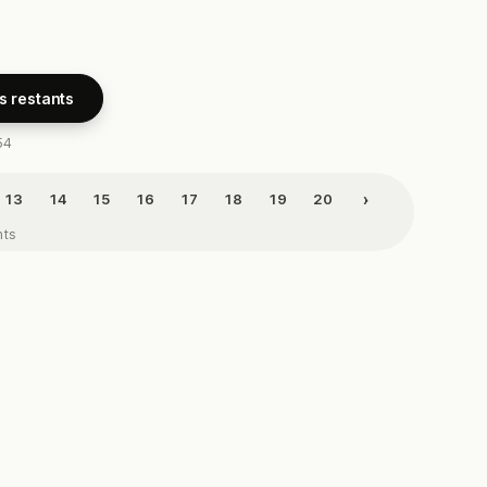
s restants
54
›
13
14
15
16
17
18
19
20
nts