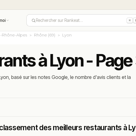
moi
Rechercher sur Rankeat…
⌘
-Rhône-Alpes
Rhône (69)
Lyon
rants à Lyon - Page
yon, basé sur les notes Google, le nombre d'avis clients et la
classement des meilleurs restaurants à L