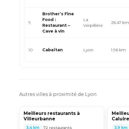
Brother’s Fine
Food :
La
9
26.47 k
Restaurant –
Verpillière
Cave à vin
10
Cabaïtan
Lyon
1.96 km
Autres villes à proximité de Lyon
Meilleurs restaurants à
Meilleu
Villeurbanne
Caluire
•
72 restaurants
3,4 km
3,9 km