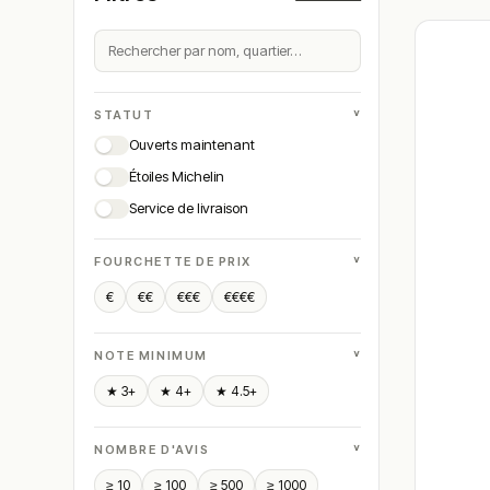
˅
STATUT
Ouverts maintenant
Étoiles Michelin
Service de livraison
˅
FOURCHETTE DE PRIX
€
€€
€€€
€€€€
˅
NOTE MINIMUM
★ 3+
★ 4+
★ 4.5+
˅
NOMBRE D'AVIS
≥ 10
≥ 100
≥ 500
≥ 1000