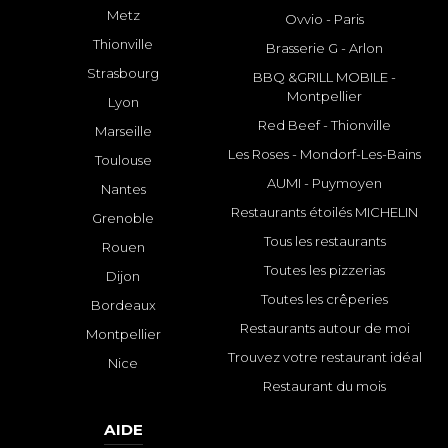
Metz
Ovvio - Paris
Thionville
Brasserie G - Arlon
Strasbourg
BBQ &GRILL MOBILE -
Montpellier
Lyon
Red Beef - Thionville
Marseille
Les Roses - Mondorf-Les-Bains
Toulouse
AUMI - Puymoyen
Nantes
Restaurants étoilés MICHELIN
Grenoble
Tous les restaurants
Rouen
Toutes les pizzerias
Dijon
Toutes les crêperies
Bordeaux
Restaurants autour de moi
Montpellier
Trouvez votre restaurant idéal
Nice
Restaurant du mois
AIDE