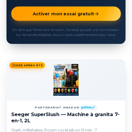
Activer mon essai gratuit
En tant que Partenaire Amazon, Rankeat perçoit une commission
sur les achats éligibles. Aucun coût supplémentaire pour vous.
IDÉE APÉRO ÉTÉ
prime
PARTENARIAT AMAZON
Seeger SuperSlush — Machine à granita 7-
en-1, 2L
Slush, milkshakes, frozen cocktails en 15 min · 7