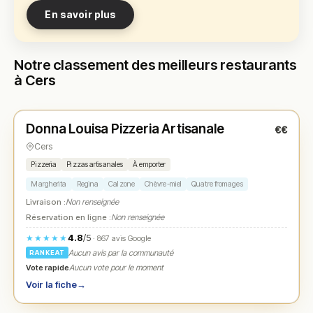
En savoir plus
Notre classement des meilleurs restaurants
à Cers
Fermé
Donna Louisa Pizzeria Artisanale
€€
N° 1
★
Cers
Pizzeria
Pizzas artisanales
À emporter
Margherita
Regina
Calzone
Chèvre-miel
Quatre fromages
Livraison :
Non renseignée
Réservation en ligne :
Non renseignée
4.8
/5
★★★★★
· 867 avis Google
Aucun avis par la communauté
RANKEAT
Vote rapide
Aucun vote pour le moment
Voir la fiche
→