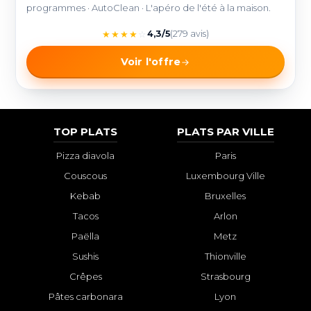
programmes · AutoClean · L'apéro de l'été à la maison.
★
★
★
★
☆
4,3/5
(279 avis)
Voir l'offre
TOP PLATS
PLATS PAR VILLE
Pizza diavola
Paris
Couscous
Luxembourg Ville
Kebab
Bruxelles
Tacos
Arlon
Paëlla
Metz
Sushis
Thionville
Crêpes
Strasbourg
Pâtes carbonara
Lyon