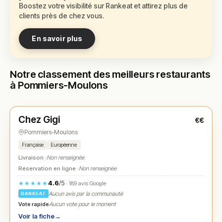
Boostez votre visibilité sur Rankeat et attirez plus de
clients près de chez vous.
En savoir plus
Notre classement des meilleurs restaurants
à Pommiers-Moulons
Ouvert
(18:30 – 00:00)
Chez Gigi
€€
N° 1
★
Pommiers-Moulons
Française
Européenne
Livraison :
Non renseignée
Réservation en ligne :
Non renseignée
4.6
/5
★★★★★
· 189 avis Google
Aucun avis par la communauté
RANKEAT
Vote rapide
Aucun vote pour le moment
Voir la fiche
→