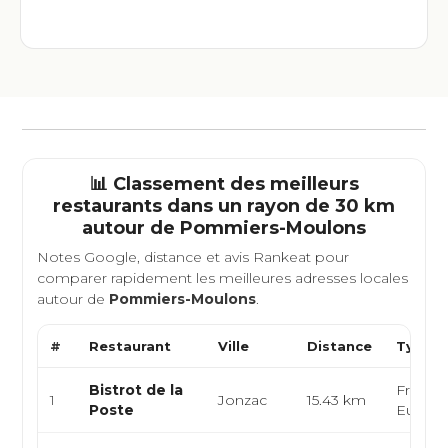
📊 Classement des meilleurs
restaurants dans un rayon de 30 km
autour de
Pommiers-Moulons
Notes Google, distance et avis Rankeat pour
comparer rapidement les meilleures adresses locales
autour de
Pommiers-Moulons
.
#
Restaurant
Ville
Distance
Type d
Bistrot de la
Françai
1
Jonzac
15.43 km
Poste
Europ