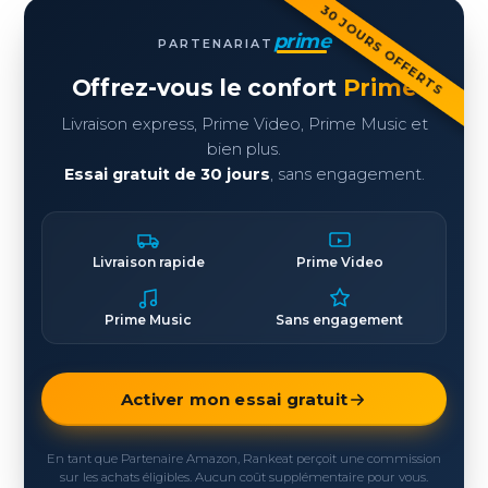
30 JOURS OFFERTS
prime
PARTENARIAT
Offrez-vous le confort
Prime
Livraison express, Prime Video, Prime Music et
bien plus.
Essai gratuit de 30 jours
, sans engagement.
Livraison rapide
Prime Video
Prime Music
Sans engagement
Activer mon essai gratuit
En tant que Partenaire Amazon, Rankeat perçoit une commission
sur les achats éligibles. Aucun coût supplémentaire pour vous.