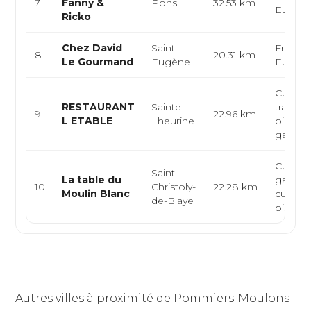
7
Fanny &
Pons
32.53 km
Europ
Ricko
Chez David
Saint-
Françai
8
20.31 km
Le Gourmand
Eugène
Europ
Cuisine
RESTAURANT
Sainte-
traditio
9
22.96 km
L ETABLE
Lheurine
bistrot
gastron
Cuisine
Saint-
La table du
gastro
10
Christoly-
22.28 km
Moulin Blanc
cuisine
de-Blaye
bistro
Autres villes à proximité de Pommiers-Moulons