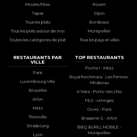
Moules frites
Rouen
Tapas
Dijon
Tous les plats
Bordeaux
Tous les plats autour de moi
Montpellier
Toutes les catégories de plat
Tous les pays et villes
RESTAURANTS PAR
TOP RESTAURANTS
VILLE
Pocha ! - Metz
Paris
Royal Kechmara - Les Pennes-
Luxembourg Ville
Mirabeau
Bruxelles
A Vista - Porto-Vecchio
Arlon
FILS - Limoges
Metz
Ovvio - Paris
Thionville
Brasserie G - Arlon
Strasbourg
BBQ &GRILL MOBILE -
Montpellier
Lyon