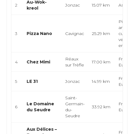
Au-Wok-
2
Jonzac
15.07 km
Asiatiq
kreol
Pizzeri
artisana
3
Pizza Nano
Cavignac
25.29 km
cuisine 
vente à
emporte
Réaux
Françai
4
Chez Mimi
17.00 km
sur Trèfle
Europ
Françai
5
LE 31
Jonzac
14.99 km
Europ
Saint-
Le Domaine
Germain-
Françai
6
33.92 km
du Seudre
du-
Europ
Seudre
Aux Délices –
Françai