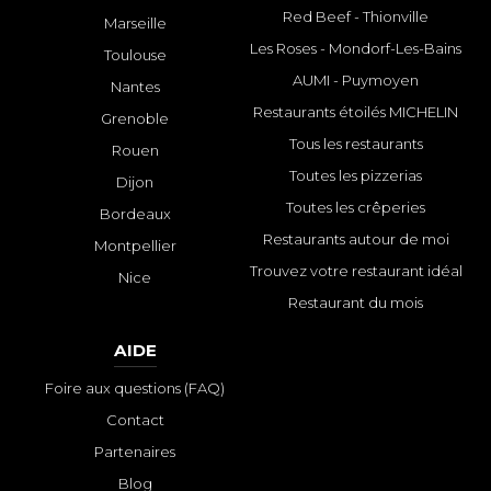
Red Beef - Thionville
Marseille
Les Roses - Mondorf-Les-Bains
Toulouse
AUMI - Puymoyen
Nantes
Restaurants étoilés MICHELIN
Grenoble
Tous les restaurants
Rouen
Toutes les pizzerias
Dijon
Toutes les crêperies
Bordeaux
Restaurants autour de moi
Montpellier
Trouvez votre restaurant idéal
Nice
Restaurant du mois
AIDE
Foire aux questions (FAQ)
Contact
Partenaires
Blog