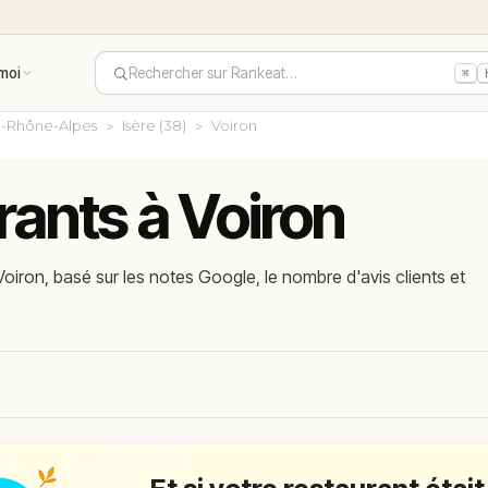
moi
Rechercher sur Rankeat…
⌘
-Rhône-Alpes
Isère (38)
Voiron
rants à Voiron
oiron, basé sur les notes Google, le nombre d'avis clients et