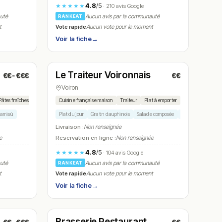
4.8
/5
★★★★★
· 210 avis Google
auté
Aucun avis par la communauté
RANKEAT
Vote rapide
t
Aucun vote pour le moment
Voir la fiche
→
Fermé
Le Traiteur Voironnais
€€-€€€
€€
N° 17
Voiron
Pâtes fraîches
Cuisine française maison
Traiteur
Plat à emporter
ramisù
Plat du jour
Gratin dauphinois
Salade composée
Sandwich maison
Livraison :
Non renseignée
e
Réservation en ligne :
Non renseignée
4.8
/5
★★★★★
· 104 avis Google
auté
Aucun avis par la communauté
RANKEAT
Vote rapide
t
Aucun vote pour le moment
Voir la fiche
→
Fermé
(06:00 – 16:00)
Brasserie Restaurant