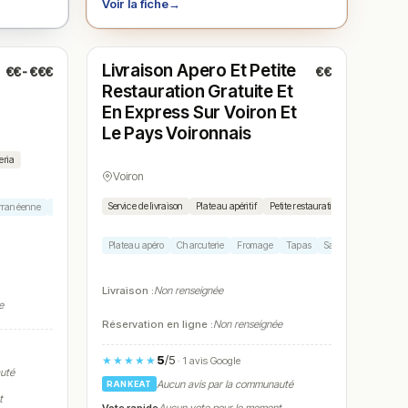
Voir la fiche
→
Fermé
Livraison Apero Et Petite
€€-€€€
€€
N° 5
Restauration Gratuite Et
En Express Sur Voiron Et
Le Pays Voironnais
eria
Voiron
Service de livraison
Plateau apéritif
Petite restauration
erranéenne
Dessert
Plateau apéro
Charcuterie
Fromage
Tapas
Sandwich
Livraison :
Non renseignée
e
Réservation en ligne :
Non renseignée
5
/5
★★★★★
· 1 avis Google
auté
Aucun avis par la communauté
RANKEAT
t
Vote rapide