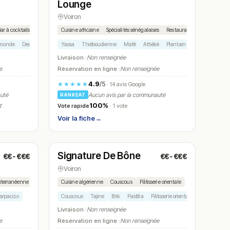
)
Lounge
Voiron
ar à cocktails
Cuisine africaine
Spécialités sénégalaises
Restaurant lounge
u monde
Dessert maison
Yassa
Thiéboudienne
Mafé
Attiéké
Plantain
Livraison :
Non renseignée
e
Réservation en ligne :
Non renseignée
4.9
/5
★★★★★
· 14 avis Google
auté
Aucun avis par la communauté
RANKEAT
100%
Vote rapide
t
· 1 vote
Voir la fiche
→
Fermé
(11:30 – 14:30, 19:00 – 22:00)
Signature De Bône
€€-€€€
€€-€€€
N° 14
Voiron
iterranéenne
Cuisine algérienne
Couscous
Pâtisserie orientale
arpaccio
Couscous
Tajine
Brik
Pastilla
Pâtisserie orientale
Livraison :
Non renseignée
e
Réservation en ligne :
Non renseignée