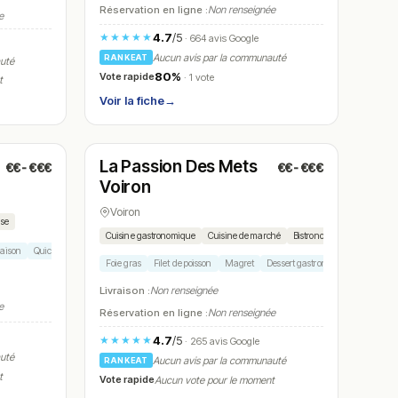
Réservation en ligne :
Non renseignée
e
4.7
/5
★★★★★
· 664 avis Google
Aucun avis par la communauté
RANKEAT
auté
80%
Vote rapide
· 1 vote
t
Voir la fiche
→
Fermé
(12:00 – 14:00, 19:00 – 21:00)
La Passion Des Mets
€€-€€€
€€-€€€
N° 26
Voiron
Voiron
ise
Cuisine gastronomique
Cuisine de marché
Bistronomie
maison
Quiche
Foie gras
Filet de poisson
Magret
Dessert gastronomique
Ris de 
Livraison :
Non renseignée
e
Réservation en ligne :
Non renseignée
4.7
/5
★★★★★
· 265 avis Google
auté
Aucun avis par la communauté
RANKEAT
t
Vote rapide
Aucun vote pour le moment