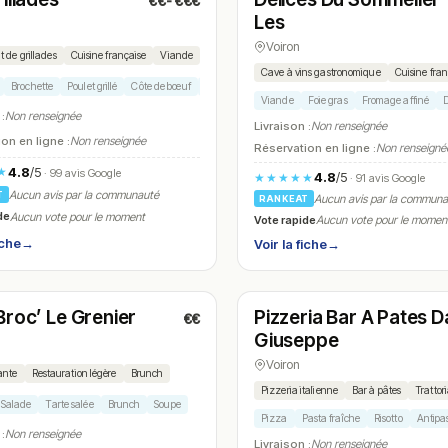
€€-€€€
N° 19
Les
Voiron
 de grillades
Cuisine française
Viande
Cave à vins gastronomique
Cuisine fra
Brochette
Poulet grillé
Côte de bœuf
Frites
Viande
Foie gras
Fromage affiné
D
 :
Non renseignée
Livraison :
Non renseignée
on en ligne :
Non renseignée
Réservation en ligne :
Non renseigné
4.8
/5
★
· 99 avis Google
4.8
/5
★★★★★
· 91 avis Google
Aucun avis par la communauté
T
Aucun avis par la commun
RANKEAT
de
Aucun vote pour le moment
Vote rapide
Aucun vote pour le momen
iche
→
Voir la fiche
→
é
Fermé
(09:00 – 14:00, 18:00 – 20:00)
(18:30 – 00:00)
Broc’ Le Grenier
Pizzeria Bar A Pates D
€€
N° 22
Giuseppe
Voiron
ante
Restauration légère
Brunch
Pizzeria italienne
Bar à pâtes
Trattor
Salade
Tarte salée
Brunch
Soupe
Pizza
Pasta fraîche
Risotto
Antipas
 :
Non renseignée
Livraison :
Non renseignée