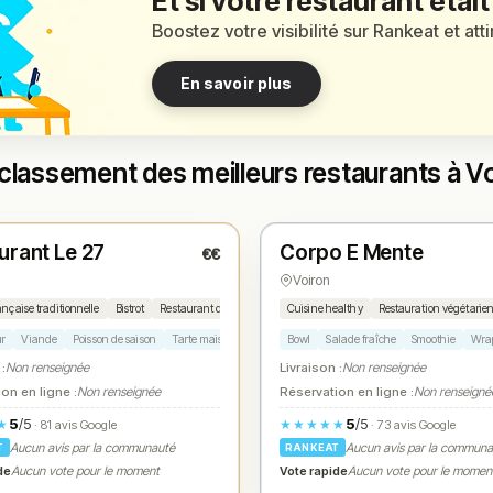
Et si votre restaurant était
Boostez votre visibilité sur Rankeat et att
En savoir plus
classement des meilleurs restaurants à V
é
Fermé
(09:00 – 23:30)
urant Le 27
Corpo E Mente
€€
1
N° 2
★
Voiron
ançaise traditionnelle
Bistrot
Restaurant de quartier
Cuisine healthy
Restauration végétarie
ur
Viande
Poisson de saison
Tarte maison
Salade
Bowl
Salade fraîche
Smoothie
Wrap
 :
Non renseignée
Livraison :
Non renseignée
on en ligne :
Non renseignée
Réservation en ligne :
Non renseigné
5
/5
5
/5
★
★★★★★
· 81 avis Google
· 73 avis Google
Aucun avis par la communauté
Aucun avis par la commun
T
RANKEAT
de
Vote rapide
Aucun vote pour le moment
Aucun vote pour le momen