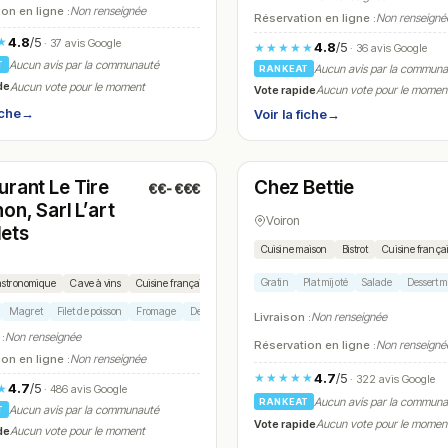
on en ligne :
Non renseignée
Réservation en ligne :
Non renseigné
4.8
/5
★
· 37 avis Google
4.8
/5
★★★★★
· 36 avis Google
Aucun avis par la communauté
T
Aucun avis par la commun
RANKEAT
de
Aucun vote pour le moment
Vote rapide
Aucun vote pour le momen
iche
→
Voir la fiche
→
é
Fermé
(12:00 – 14:30, 19:00 – 22:30)
(11:30 – 14:00, 18:30 – 21:00)
urant Le Tire
Chez Bettie
€€-€€€
N° 25
on, Sarl L’art
Voiron
ets
Cuisine maison
Bistrot
Cuisine frança
Gratin
Plat mijoté
Salade
Dessert 
astronomique
Cave à vins
Cuisine française
Magret
Filet de poisson
Fromage
Dessert gastronomique
Livraison :
Non renseignée
 :
Non renseignée
Réservation en ligne :
Non renseigné
on en ligne :
Non renseignée
4.7
/5
★★★★★
· 322 avis Google
4.7
/5
★
· 486 avis Google
Aucun avis par la commun
RANKEAT
Aucun avis par la communauté
T
Vote rapide
Aucun vote pour le momen
de
Aucun vote pour le moment