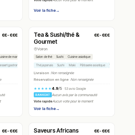
Aucun vote pour le moment
Voir la fiche
→
Fermé
(09:30 – 20:30)
Tea & Sushi/thé &
€€-€€€
€€-€€€
N° 8
Gourmet
Voiron
uisine de marché
Salon de thé
Sushi
Cuisine asiatique
essert gastronomique
Fromage
Thé japonais
Sushi
Maki
Pâtisserie asiatique
Wok
Livraison :
Non renseignée
e
Réservation en ligne :
Non renseignée
4.9
/5
★★★★★
· 53 avis Google
auté
Aucun avis par la communauté
RANKEAT
Vote rapide
t
Aucun vote pour le moment
Voir la fiche
→
Fermé
(12:00 – 01:00)
Saveurs Africans
€€-€€€
€€-€€€
N° 11