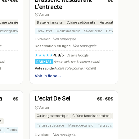
€€-€€€
€€
N° 20
L’entracte
Voiron
nçaise soignée
Accord mets-vins
Brasserie française
Cuisine traditionnelle
Restauration continue
essert gastronomique
Accord vins
Steak-frites
Moules marinière
Salade césar
Plat du jour
Tarte tat
Livraison :
Non renseignée
e
Réservation en ligne :
Non renseignée
4.8
/5
★★★★★
· 59 avis Google
auté
Aucun avis par la communauté
RANKEAT
Vote rapide
t
Aucun vote pour le moment
Voir la fiche
→
Fermé
(12:00 – 14:00, 19:00 – 21:00)
a
L’éclat De Sel
€€
€€-€€€
N° 23
Voiron
Cuisine gastronomique
Cuisine française de saison
Cuisine de march
ia
Tartare de daurade
Magret de canard
Tarte au chocolat
Poisson d
ti
Tiramisu
Livraison :
Non renseignée