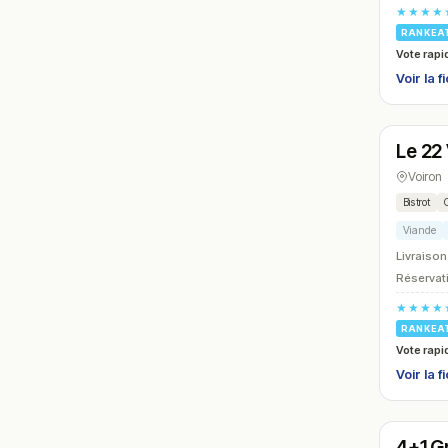
★★★★
RANKEA
Vote rapi
Voir la f
Ferm
Le 22
N° 15
Voiron
Bistrot
Viande
Livraison
Réservati
★★★★
RANKEA
Vote rapi
Voir la f
Ferm
4+1 Gr