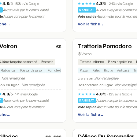
4.8
/5
4.8
/5
★
★★★★★
· 508 avis Google
· 243 avis Google
Aucun avis par la communauté
Aucun avis par la commun
T
RANKEAT
de
Vote rapide
Aucun vote pour le moment
Aucun vote pour le momen
iche
→
Voir la fiche
→
é
Fermé
(10:00 – 14:00, 17:30 – 20:00)
 Voiron
Trattoria Pomodoro
€€
N° 16
Voiron
Cuisine française de marché
Brasserie
Trattoria italienne
Pizza napolitaine
Plat du jour
Poisson de saison
Formule déjeuner
Dessert maison
Pizza
Pâtes
Risotto
Antipasti
Ti
 :
Non renseignée
Livraison :
Non renseignée
on en ligne :
Non renseignée
Réservation en ligne :
Non renseigné
4.8
/5
4.8
/5
★
★★★★★
· 141 avis Google
· 125 avis Google
Aucun avis par la communauté
Aucun avis par la commun
T
RANKEAT
de
Vote rapide
Aucun vote pour le moment
Aucun vote pour le momen
iche
→
Voir la fiche
→
é
Fermé
(11:00 – 14:30, 18:30 – 22:30)
(09:00 – 22:00)
illades
Délices Du Sommelier