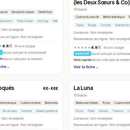
(les Deux Sœurs & Co
Voiron
isanal
Sandwich maison
Street food
Cuisine du monde
Bistrot éclectique
B
Sandwich
Frites maison
Hot-dog
Milkshake
Tapas
Burger
Cocktail
Assiette d
 :
Non renseignée
Livraison :
Non renseignée
on en ligne :
Non renseignée
Réservation en ligne :
Non renseigné
4.9
/5
★
· 44 avis Google
4.9
/5
★★★★★
· 35 avis Google
Aucun avis par la communauté
T
Aucun avis par la commun
RANKEAT
de
Aucun vote pour le moment
Vote rapide
Aucun vote pour le momen
iche
→
Voir la fiche
→
é
Fermé
(12:00 – 14:30, 19:00 – 21:00)
(11:30 – 13:30, 18:30 – 22:00)
oqués
La Luna
€€-€€€
N° 13
Voiron
astronomique
Cuisine créative
Bistronomie
Restaurant italien
Pizza
Cuisine méd
Ris de veau
Homard
Dessert gastronomique
Amuse-bouche
Pizza
Pâtes
Poisson
Tiramisù
C
 :
Non renseignée
Livraison :
Non renseignée
on en ligne :
Non renseignée
Réservation en ligne :
Non renseigné