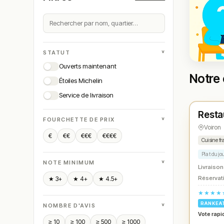
˅
STATUT
Ouverts maintenant
Notre 
Étoiles Michelin
Ferm
Service de livraison
Resta
N° 
★
˅
FOURCHETTE DE PRIX
Voiron
€
€€
€€€
€€€€
Cuisine fr
Plat du jo
˅
NOTE MINIMUM
Livraison
Réservati
★ 3+
★ 4+
★ 4.5+
★★★★
RANKEA
˅
NOMBRE D'AVIS
Vote rapi
≥ 10
≥ 100
≥ 500
≥ 1000