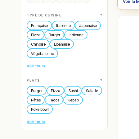
Voir la f
˅
TYPE DE CUISINE
Française
Italienne
Japonaise
Pizza
Burger
Indienne
Chinoise
Libanaise
Végétarienne
Voir tous
›
˅
PLATS
Burger
Pizza
Sushi
Salade
Pâtes
Tacos
Kebab
Poke bowl
Voir tous
›