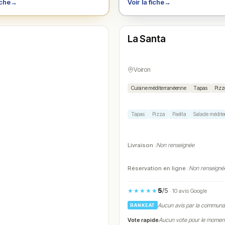
iche
→
Voir la fiche
→
Fermé
(10:00 – 01:00)
La Santa
N° 4
Voiron
Cuisine méditerranéenne
Tapas
Pizz
Tapas
Pizza
Paëlla
Salade médit
Livraison :
Non renseignée
Réservation en ligne :
Non renseigné
5
/5
★★★★★
· 10 avis Google
Aucun avis par la commun
RANKEAT
Vote rapide
Aucun vote pour le momen