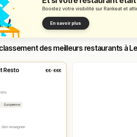
Et si votre restaurant était
Boostez votre visibilité sur Rankeat et att
En savoir plus
classement des meilleurs restaurants à L
é
(11:30 – 13:30, 19:00 – 21:30)
it Resto
€€-€€€
1
rons
Européenne
 :
Non renseignée