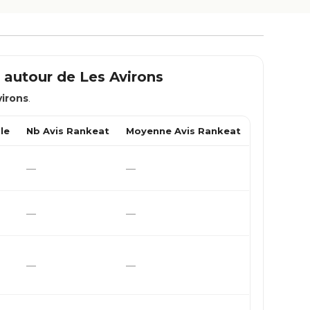
m autour de
Les Avirons
virons
.
le
Nb Avis Rankeat
Moyenne Avis Rankeat
—
—
—
—
—
—