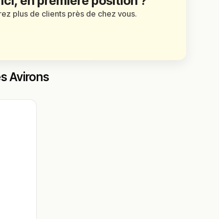
 ici, en première position ?
irez plus de clients près de chez vous.
es Avirons