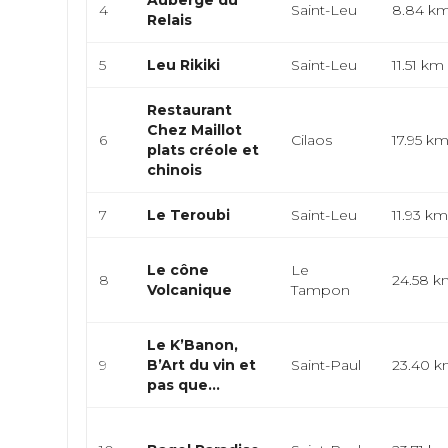
Auberge du
4
Saint-Leu
8.84 k
Relais
5
Leu Rikiki
Saint-Leu
11.51 km
Restaurant
Chez Maillot
6
Cilaos
17.95 k
plats créole et
chinois
7
Le Teroubi
Saint-Leu
11.93 k
Le cône
Le
8
24.58 
Volcanique
Tampon
Le K’Banon,
9
B’Art du vin et
Saint-Paul
23.40 
pas que…