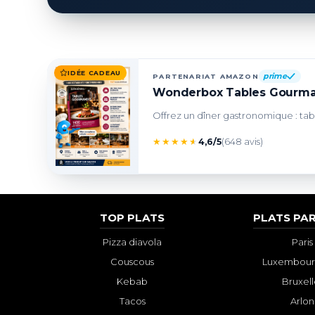
IDÉE CADEAU
prime
PARTENARIAT AMAZON
Wonderbox Tables Gourman
Offrez un dîner gastronomique : table
★
★
★
★
★
4,6/5
(648 avis)
TOP PLATS
PLATS PAR
Pizza diavola
Paris
Couscous
Luxembourg
Kebab
Bruxell
Tacos
Arlon