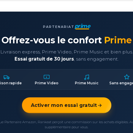
prime
PARTENARIAT
Offrez-vous le confort
Prime
Livraison express, Prime Video, Prime Music et bien plus.
Essai gratuit de 30 jours
, sans engagement.
aison rapide
Prime Video
Prime Music
Sans engag
Activer mon essai gratuit
ue Partenaire Amazon, Rankeat perçoit une commission sur les achats éligibles. 
supplémentaire pour vous.