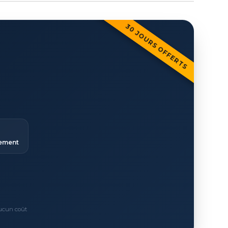
30 JOURS OFFERTS
ement
Aucun coût