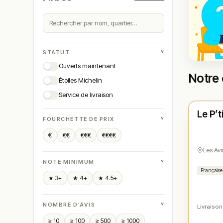
˅
STATUT
Ouverts maintenant
Notre 
Étoiles Michelin
Ferm
Service de livraison
Le P’t
N° 
★
˅
FOURCHETTE DE PRIX
€
€€
€€€
€€€€
Les Avi
˅
NOTE MINIMUM
Française
★ 3+
★ 4+
★ 4.5+
˅
NOMBRE D'AVIS
Livraison
≥ 10
≥ 100
≥ 500
≥ 1000