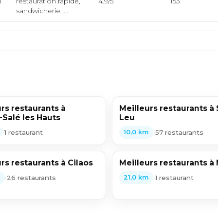
m
restauration rapide,
4.9/5
153
sandwicherie, ...
rs restaurants à
Meilleurs restaurants à 
-Salé les Hauts
Leu
•
1 restaurant
•
57 restaurants
10,0 km
rs restaurants à Cilaos
Meilleurs restaurants à
•
26 restaurants
•
1 restaurant
m
21,0 km