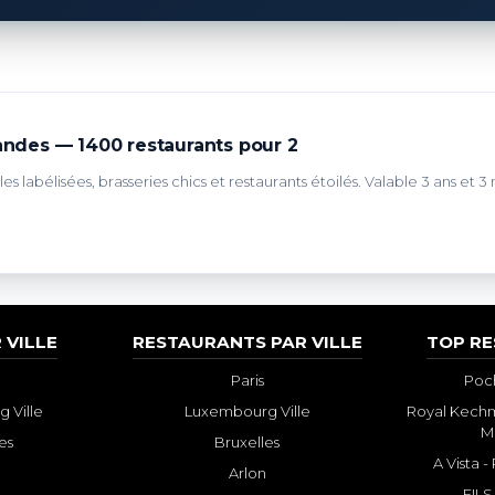
des — 1400 restaurants pour 2
s labélisées, brasseries chics et restaurants étoilés. Valable 3 ans et 3 
 VILLE
RESTAURANTS PAR VILLE
TOP R
Paris
Poch
 Ville
Luxembourg Ville
Royal Kechm
M
es
Bruxelles
A Vista 
Arlon
FILS