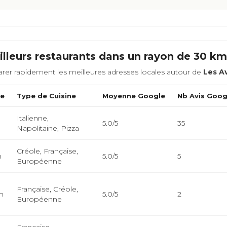
lleurs restaurants dans un rayon de 30 k
rer rapidement les meilleures adresses locales autour de
Les A
ce
Type de Cuisine
Moyenne Google
Nb Avis Goog
Italienne,
5.0/5
35
Napolitaine, Pizza
Créole, Française,
m
5.0/5
5
Européenne
Française, Créole,
m
5.0/5
2
Européenne