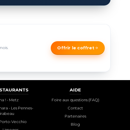
mois.
Offrir le coffret
ESTAURANTS
AIDE
a ! - Metz
Foire aux questions (FAQ)
ara - Les Pennes-
Contact
irabeau
Partenaires
- Porto-Vecchio
Blog
 - Limoges