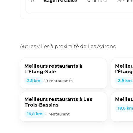
10
Bagel Paradise
Saint-Paul
23.71 k
Autres villes à proximité de Les Avirons
Meilleurs restaurants à
Meilleu
L'Étang-Salé
l'Étang
•
19 restaurants
2,5 km
2,9 km
Meilleurs restaurants à Les
Meilleu
Trois-Bassins
18,6 k
•
1 restaurant
16,8 km