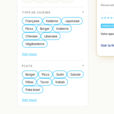
Réservati
˅
TYPE DE CUISINE
★★★★
Française
Italienne
Japonaise
RANKEA
Pizza
Burger
Indienne
Vote rapi
Chinoise
Libanaise
Végétarienne
Voir la f
Voir tous
›
˅
PLATS
Burger
Pizza
Sushi
Salade
Pâtes
Tacos
Kebab
Poke bowl
Voir tous
›