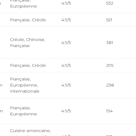
Française,
m
4.9/5
532
Européenne
Française, Créole
4.9/5
521
Créole, Chinoise,
m
4.9/5
381
Française
m
Française, Créole
4.9/5
295
Française,
km
Européenne,
4.9/5
238
Internationale
Française,
km
4.9/5
154
Européenne
Cuisine americaine,