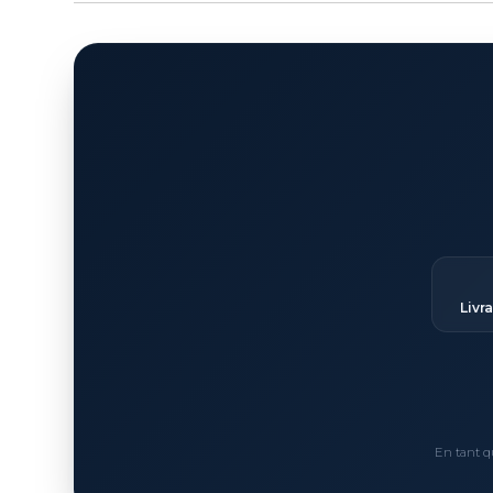
Livr
En tant q