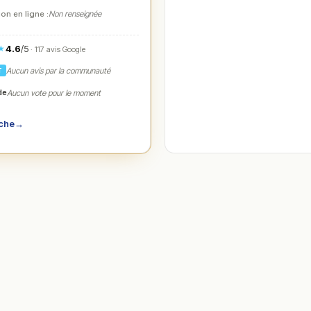
on en ligne :
Non renseignée
4.6
/5
★
· 117 avis Google
Aucun avis par la communauté
T
de
Aucun vote pour le moment
iche
→