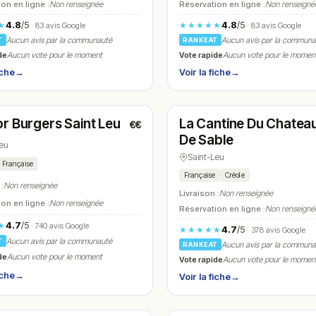
on en ligne :
Non renseignée
Réservation en ligne :
Non renseigné
4.8
/5
4.8
/5
★
★★★★★
· 83 avis Google
· 83 avis Google
Aucun avis par la communauté
Aucun avis par la commun
T
RANKEAT
de
Vote rapide
Aucun vote pour le moment
Aucun vote pour le momen
iche
→
Voir la fiche
→
é
Fermé
(11:30 – 14:30, 18:30 – 21:30)
(11:45 – 14:00, 18:45 – 21:00)
r Burgers Saint Leu
La Cantine Du Chatea
€€
N° 13
De Sable
Leu
Saint-Leu
Française
Française
Créole
 :
Non renseignée
Livraison :
Non renseignée
on en ligne :
Non renseignée
Réservation en ligne :
Non renseigné
4.7
/5
★
· 740 avis Google
4.7
/5
★★★★★
· 378 avis Google
Aucun avis par la communauté
T
Aucun avis par la commun
RANKEAT
de
Aucun vote pour le moment
Vote rapide
Aucun vote pour le momen
iche
→
Voir la fiche
→
é
Ouvert
(12:00 – 14:00, 19:00 – 22:00)
(17:00 – 22:30)