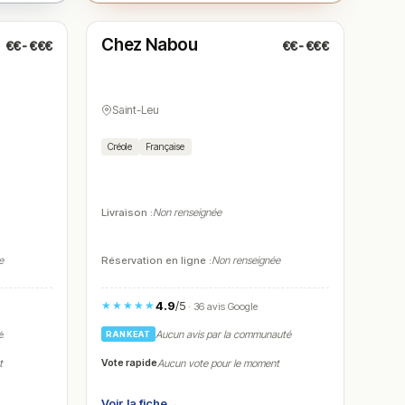
Fermé
Chez Nabou
€€-€€€
€€-€€€
N° 5
Saint-Leu
Créole
Française
Livraison :
Non renseignée
e
Réservation en ligne :
Non renseignée
4.9
/5
★★★★★
· 36 avis Google
é
Aucun avis par la communauté
RANKEAT
Vote rapide
t
Aucun vote pour le moment
Voir la fiche
→