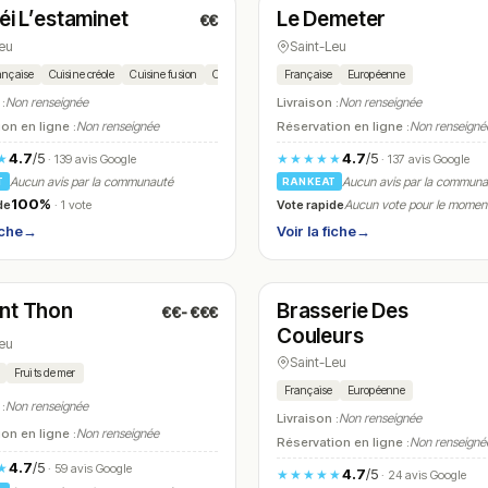
éi L’estaminet
Le Demeter
€€
N° 16
Leu
Saint-Leu
ançaise
Cuisine créole
Cuisine fusion
Carbonade
Welsh
Française
Fish and chips
Européenne
Poulet
Samou
 :
Non renseignée
Livraison :
Non renseignée
on en ligne :
Non renseignée
Réservation en ligne :
Non renseigné
4.7
/5
4.7
/5
★
★★★★★
· 139 avis Google
· 137 avis Google
Aucun avis par la communauté
Aucun avis par la commun
T
RANKEAT
100%
de
Vote rapide
· 1 vote
Aucun vote pour le momen
iche
→
Voir la fiche
→
é
Ouvert
(11:30 – 14:00)
(17:00 – 21:00)
nt Thon
Brasserie Des
€€-€€€
N° 19
Couleurs
Leu
Saint-Leu
Fruits de mer
Française
Européenne
 :
Non renseignée
Livraison :
Non renseignée
on en ligne :
Non renseignée
Réservation en ligne :
Non renseigné
4.7
/5
★
· 59 avis Google
4.7
/5
★★★★★
· 24 avis Google