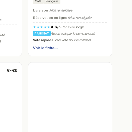
Café
Française
Livraison :
Non renseignée
Réservation en ligne :
Non renseignée
e
4.6
/5
★★★★★
· 27 avis Google
Aucun avis par la communauté
RANKEAT
auté
Vote rapide
Aucun vote pour le moment
t
Voir la fiche
→
€-€€