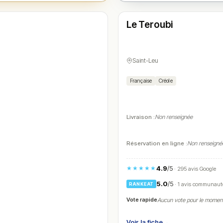
Ouvert
(11:00 – 22:00)
Le Teroubi
N° 4
Saint-Leu
Française
Créole
Livraison :
Non renseignée
Réservation en ligne :
Non renseigné
4.9
/5
★★★★★
· 295 avis Google
5.0
/5
· 1 avis communaut
RANKEAT
Vote rapide
Aucun vote pour le momen
Voir la fiche
→