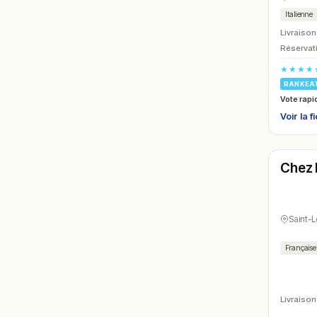
Italienne
Livraison
Réservati
★★★★
RANKEA
Vote rapi
Voir la f
Ferm
Chez
N° 27
Saint-
Française
Livraison