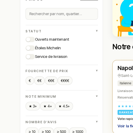
˅
STATUT
Ouverts maintenant
Notre 
Étoiles Michelin
Ferm
Service de livraison
Napol
N° 
★
˅
FOURCHETTE DE PRIX
Saint-
€
€€
€€€
€€€€
Italienne
Livraison
˅
NOTE MINIMUM
Réservati
★★★★
★ 3+
★ 4+
★ 4.5+
RANKEA
Vote rapi
˅
NOMBRE D'AVIS
Voir la f
≥ 10
≥ 100
≥ 500
≥ 1000