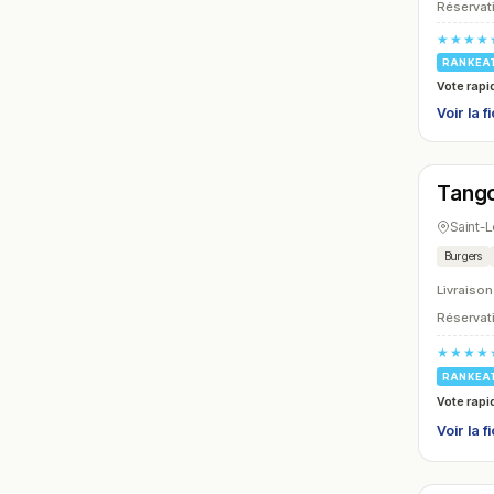
Réservati
★★★★
RANKEA
Vote rapi
Voir la f
Ferm
Tango
N° 12
Saint-
Burgers
Livraison
Réservati
★★★★
RANKEA
Vote rapi
Voir la f
Ferm