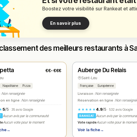
Et si votre restaurant était
Boostez votre visibilité sur Rankeat et att
En savoir plus
classement des meilleurs restaurants à S
é
Fermé
(fermé aujourd'hui)
(12:00 – 13:45, 19:00 – 22:00)
petta
Auberge Du Relais
€€-€€€
1
N° 2
★
Leu
Saint-Leu
Napolitaine
Pizza
Française
Européenne
 :
Non renseignée
Livraison :
Non renseignée
on en ligne :
Non renseignée
Réservation en ligne :
Non renseigné
5
/5
4.9
/5
★
★★★★★
· 35 avis Google
· 532 avis Google
Aucun avis par la communauté
Aucun avis par la commun
T
RANKEAT
de
Vote rapide
Aucun vote pour le moment
Aucun vote pour le momen
iche
→
Voir la fiche
→