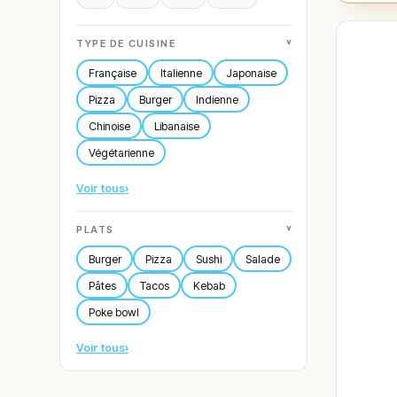
˅
TYPE DE CUISINE
Française
Italienne
Japonaise
Pizza
Burger
Indienne
Chinoise
Libanaise
Végétarienne
Voir tous
›
˅
PLATS
Burger
Pizza
Sushi
Salade
Pâtes
Tacos
Kebab
Poke bowl
Voir tous
›