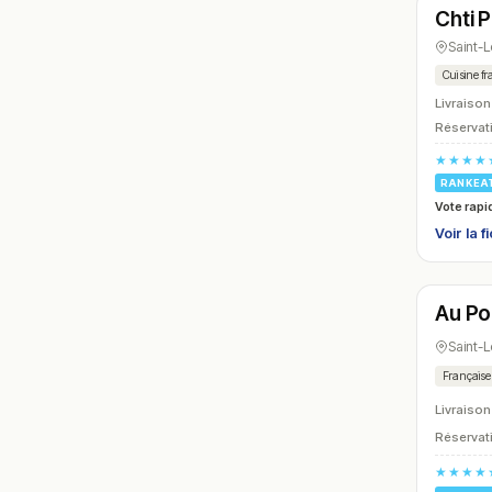
Chti P
N° 15
Saint-
Cuisine fr
Livraison
Réservati
★★★★
RANKEA
Vote rapi
Voir la f
Ferm
Au Po
N° 18
Saint-
Française
Livraison
Réservati
★★★★