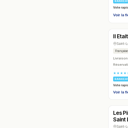
RANKEA
Vote rapi
Voir la f
Ferm
Il Eta
N° 21
Saint-
Française
Livraison
Réservati
★★★★
RANKEA
Vote rapi
Voir la f
Ferm
Les Pi
N° 24
Saint
Saint-