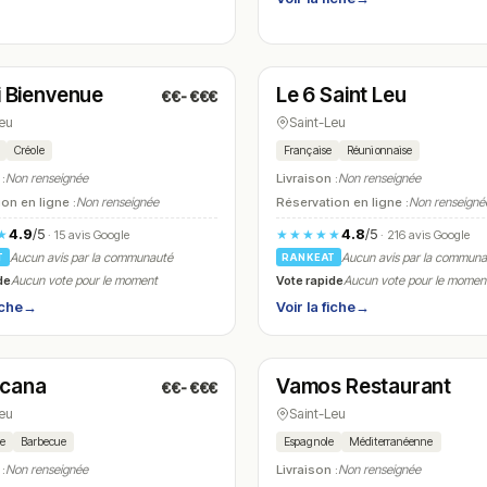
é
Fermé
(10:30 – 13:30)
(18:30 – 23:00)
’i Bienvenue
Le 6 Saint Leu
€€-€€€
N° 7
Leu
Saint-Leu
Créole
Française
Réunionnaise
 :
Non renseignée
Livraison :
Non renseignée
on en ligne :
Non renseignée
Réservation en ligne :
Non renseigné
4.9
/5
4.8
/5
★
★★★★★
· 15 avis Google
· 216 avis Google
Aucun avis par la communauté
Aucun avis par la commun
T
RANKEAT
de
Vote rapide
Aucun vote pour le moment
Aucun vote pour le momen
iche
→
Voir la fiche
→
é
Fermé
(11:30 – 13:30, 18:00 – 21:30)
(12:00 – 14:00, 19:00 – 21:00)
icana
Vamos Restaurant
€€-€€€
N° 10
Leu
Saint-Leu
ne
Barbecue
Espagnole
Méditerranéenne
 :
Non renseignée
Livraison :
Non renseignée