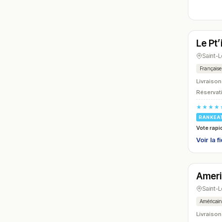
Ferm
Le Pt
N° 6
Saint-
Française
Livraison
Réservati
★★★★
RANKEA
Vote rapi
Voir la f
Ferm
Amer
N° 9
Saint-
Américai
Livraison