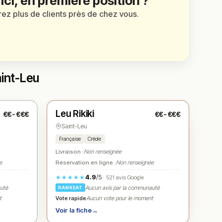
 ici, en première position ?
irez plus de clients près de chez vous.
aint-Leu
Fermé
(12:00 – 14:00, 19:00 – 21:00)
Leu Rikiki
€€-€€€
€€-€€€
N° 3
★
Saint-Leu
Française
Créole
Livraison :
Non renseignée
e
Réservation en ligne :
Non renseignée
4.9
/5
★★★★★
· 521 avis Google
auté
Aucun avis par la communauté
RANKEAT
Vote rapide
t
Aucun vote pour le moment
Voir la fiche
→