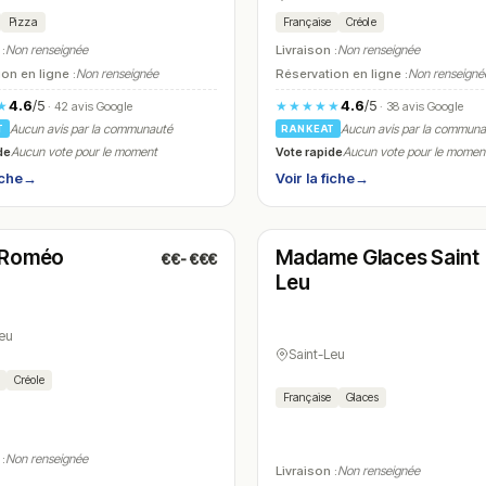
Pizza
Française
Créole
 :
Non renseignée
Livraison :
Non renseignée
on en ligne :
Non renseignée
Réservation en ligne :
Non renseigné
4.6
/5
4.6
/5
★
★★★★★
· 42 avis Google
· 38 avis Google
Aucun avis par la communauté
Aucun avis par la commun
T
RANKEAT
de
Vote rapide
Aucun vote pour le moment
Aucun vote pour le momen
iche
→
Voir la fiche
→
é
Fermé
(11:30 – 14:00)
(13:00 – 17:00)
 Roméo
Madame Glaces Saint
€€-€€€
N° 28
Leu
Leu
Saint-Leu
Créole
Française
Glaces
 :
Non renseignée
Livraison :
Non renseignée