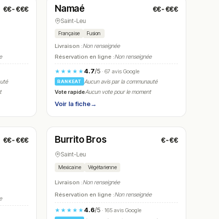
Namaé
€€-€€€
€€-€€€
N° 17
Saint-Leu
ssa
Française
Fusion
Livraison :
Non renseignée
e
Réservation en ligne :
Non renseignée
4.7
/5
★★★★★
· 67 avis Google
auté
Aucun avis par la communauté
RANKEAT
Vote rapide
t
Aucun vote pour le moment
Voir la fiche
→
Fermé
(11:30 – 14:30, 18:30 – 21:30)
Burrito Bros
€€-€€€
€-€€
N° 20
Saint-Leu
Mexicaine
Végétarienne
Livraison :
Non renseignée
Réservation en ligne :
Non renseignée
e
4.6
/5
★★★★★
· 165 avis Google