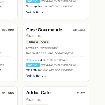
Aucun avis par la communauté
RANKEAT
auté
Vote rapide
Aucun vote pour le moment
t
Voir la fiche
→
Ouvert
(09:00 – 19:00)
Case Gourmande
€€-€€€
€€-€€€
N° 23
Saint-Leu
Française
Créole
Livraison :
Non renseignée
e
Réservation en ligne :
Non renseignée
4.6
/5
★★★★★
· 99 avis Google
auté
Aucun avis par la communauté
RANKEAT
Vote rapide
t
Aucun vote pour le moment
Voir la fiche
→
Fermé
(07:00 – 14:00)
Addict Café
€€-€€€
€-€€
N° 26
Saint-Leu