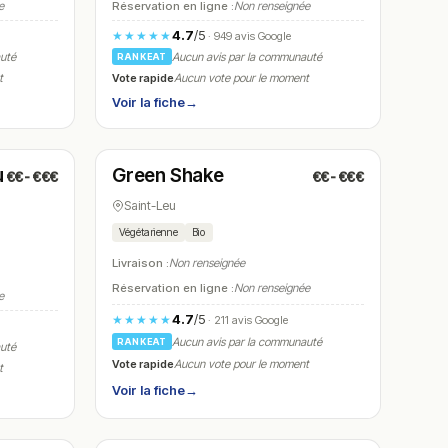
e
Réservation en ligne :
Non renseignée
4.7
/5
★★★★★
· 949 avis Google
auté
Aucun avis par la communauté
RANKEAT
Vote rapide
t
Aucun vote pour le moment
Voir la fiche
→
Fermé
(09:00 – 15:00)
u
Green Shake
€€-€€€
€€-€€€
N° 14
Saint-Leu
Végétarienne
Bio
Livraison :
Non renseignée
Réservation en ligne :
Non renseignée
e
4.7
/5
★★★★★
· 211 avis Google
Aucun avis par la communauté
RANKEAT
auté
Vote rapide
Aucun vote pour le moment
t
Voir la fiche
→
Fermé
(11:00 – 14:30)