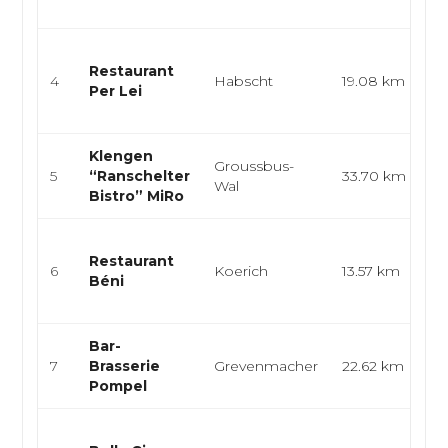
mo
Cu
Restaurant
pi
4
Habscht
19.08 km
Per Lei
pâ
bu
Klengen
Br
Groussbus-
5
“Ranschelter
33.70 km
cu
Wal
Bistro” MiRo
l
Cu
Restaurant
cu
6
Koerich
13.57 km
Béni
bi
cui
Bar-
Br
7
Brasserie
Grevenmacher
22.62 km
e
Pompel
gr
Cu