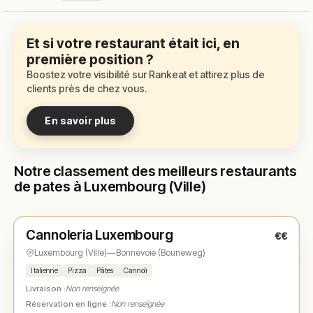
Et si votre restaurant était ici, en
première position ?
Boostez votre visibilité sur Rankeat et attirez plus de
clients près de chez vous.
En savoir plus
Notre classement des meilleurs restaurants
de pates à Luxembourg (Ville)
Fermé
(fermé aujourd'hui)
Cannoleria Luxembourg
€€
N° 1
★
Luxembourg (Ville)
—
Bonnevoie (Bouneweg)
Italienne
Pizza
Pâtes
Cannoli
Livraison :
Non renseignée
Réservation en ligne :
Non renseignée