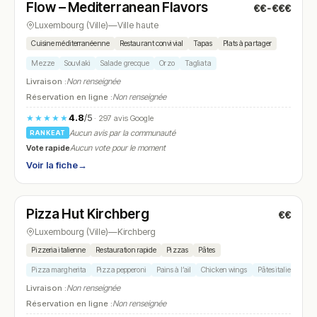
Flow – Mediterranean Flavors
€€-€€€
N° 6
Luxembourg (Ville)
—
Ville haute
Cuisine méditerranéenne
Restaurant convivial
Tapas
Plats à partager
Mezze
Souvlaki
Salade grecque
Orzo
Tagliata
Livraison :
Non renseignée
Réservation en ligne :
Non renseignée
4.8
/5
★★★★★
· 297 avis Google
Aucun avis par la communauté
RANKEAT
Vote rapide
Aucun vote pour le moment
Voir la fiche
→
Ouvert
(11:00 – 22:00)
Pizza Hut Kirchberg
€€
N° 7
Luxembourg (Ville)
—
Kirchberg
Pizzeria italienne
Restauration rapide
Pizzas
Pâtes
Pizza margherita
Pizza pepperoni
Pains à l’ail
Chicken wings
Pâtes italiennes
Livraison :
Non renseignée
Réservation en ligne :
Non renseignée