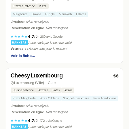
Pizzeria italienne
Pizza
Margherita
Diavola
Funghi
Manakish
Falafels
Livraison :
Non renseignée
Réservation en ligne :
Non renseignée
4.7
/5
★★★★★
· 260 avis Google
Aucun avis par la communauté
RANKEAT
Vote rapide
Aucun vote pour le moment
Voir la fiche
→
Fermé
(fermé aujourd'hui)
Cheesy Luxembourg
€€
N° 13
Luxembourg (Ville)
—
Gare
Cuisine italienne
Pizzeria
Pâtes
Pizzas
Pizza Margherita
Pizza Ortolana
Spaghetti carbonara
Pâtes Amatriciana
Dessert
Livraison :
Non renseignée
Réservation en ligne :
Non renseignée
4.7
/5
★★★★★
· 172 avis Google
Aucun avis par la communauté
RANKEAT