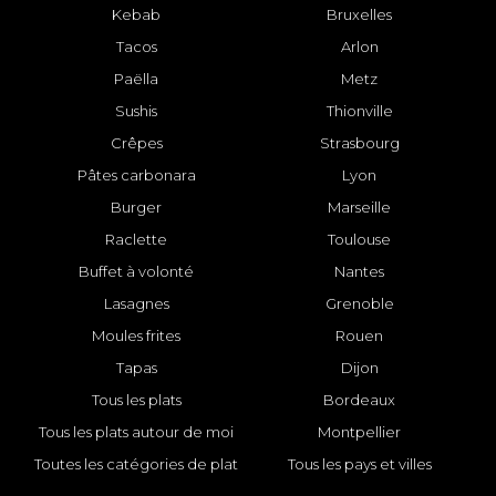
Kebab
Bruxelles
Tacos
Arlon
Paëlla
Metz
Sushis
Thionville
Crêpes
Strasbourg
Pâtes carbonara
Lyon
Burger
Marseille
Raclette
Toulouse
Buffet à volonté
Nantes
Lasagnes
Grenoble
Moules frites
Rouen
Tapas
Dijon
Tous les plats
Bordeaux
Tous les plats autour de moi
Montpellier
Toutes les catégories de plat
Tous les pays et villes