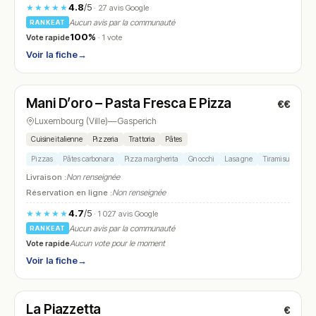
4.8
/5
★★★★★
· 27 avis Google
Aucun avis par la communauté
RANKEAT
100%
Vote rapide
· 1 vote
Voir la fiche
→
Fermé
(fermé aujourd'hui)
Mani D’oro – Pasta Fresca E Pizza
€€
N° 8
Luxembourg (Ville)
—
Gasperich
Cuisine italienne
Pizzeria
Trattoria
Pâtes
Pizzas
Pâtes carbonara
Pizza margherita
Gnocchi
Lasagne
Tiramisu
Livraison :
Non renseignée
Réservation en ligne :
Non renseignée
4.7
/5
★★★★★
· 1 027 avis Google
Aucun avis par la communauté
RANKEAT
Vote rapide
Aucun vote pour le moment
Voir la fiche
→
Fermé
(fermé aujourd'hui)
La Piazzetta
€
N° 9