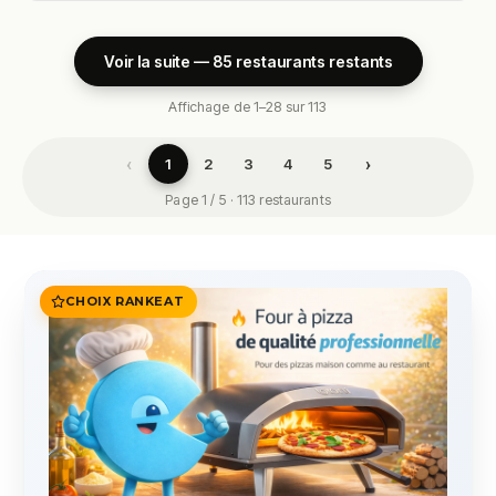
Voir la suite — 85 restaurants restants
Affichage de 1–28 sur 113
‹
›
1
2
3
4
5
Page 1 / 5 · 113 restaurants
CHOIX RANKEAT