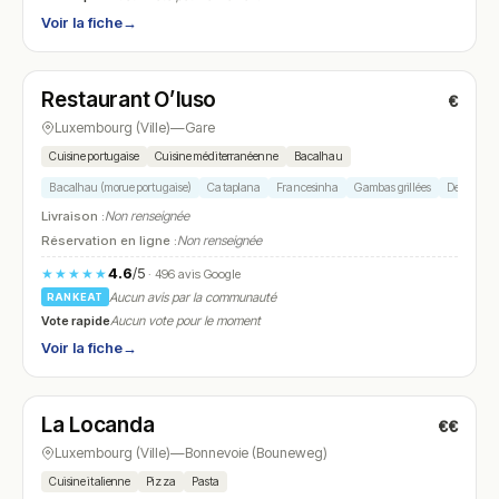
Voir la fiche
→
Fermé
(fermé aujourd'hui)
Restaurant O’luso
€
N° 17
Luxembourg (Ville)
—
Gare
Cuisine portugaise
Cuisine méditerranéenne
Bacalhau
Bacalhau (morue portugaise)
Cataplana
Francesinha
Gambas grillées
Dessert por
Livraison :
Non renseignée
Réservation en ligne :
Non renseignée
4.6
/5
★★★★★
· 496 avis Google
Aucun avis par la communauté
RANKEAT
Vote rapide
Aucun vote pour le moment
Voir la fiche
→
Fermé
(fermé aujourd'hui)
La Locanda
€€
N° 18
Luxembourg (Ville)
—
Bonnevoie (Bouneweg)
Cuisine italienne
Pizza
Pasta