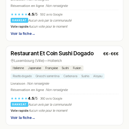
Réservation en ligne :
Non renseignée
4.5
/5
★★★★★
· 592 avis Google
Aucun avis par la communauté
RANKEAT
Vote rapide
Aucun vote pour le moment
Voir la fiche
→
Fermé
(fermé aujourd'hui)
Restaurant Et Coin Sushi Dogado
€€-€€€
N° 25
Luxembourg (Ville)
—
Hollerich
Italienne
Japonaise
Française
Sushi
Fusion
Risotto dogado
Gnocchi sorrentina
Carbonara
Sushis
Aloyau
Livraison :
Non renseignée
Réservation en ligne :
Non renseignée
4.5
/5
★★★★★
· 360 avis Google
Aucun avis par la communauté
RANKEAT
Vote rapide
Aucun vote pour le moment
Voir la fiche
→
Fermé
(fermé aujourd'hui)