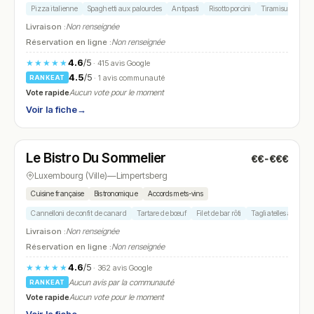
Pizza italienne
Spaghetti aux palourdes
Antipasti
Risotto porcini
Tiramisu
Livraison :
Non renseignée
Réservation en ligne :
Non renseignée
4.6
/5
★★★★★
· 415 avis Google
4.5
/5
· 1 avis communauté
RANKEAT
Vote rapide
Aucun vote pour le moment
Voir la fiche
→
Fermé
(fermé aujourd'hui)
Le Bistro Du Sommelier
€€-€€€
N° 19
Luxembourg (Ville)
—
Limpertsberg
Cuisine française
Bistronomique
Accords mets-vins
Cannelloni de confit de canard
Tartare de bœuf
Filet de bar rôti
Tagliatelles à la truf
Livraison :
Non renseignée
Réservation en ligne :
Non renseignée
4.6
/5
★★★★★
· 362 avis Google
Aucun avis par la communauté
RANKEAT
Vote rapide
Aucun vote pour le moment