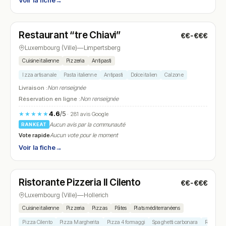
Voir la fiche
→
Fermé
(19:00 – 22:30)
Restaurant “tre Chiavi”
€€-€€€
N° 20
Luxembourg (Ville)
—
Limpertsberg
Cuisine italienne
Pizzeria
Antipasti
Izza artisanale
Pasta italienne
Antipasti
Dolce italien
Calzone
Livraison :
Non renseignée
Réservation en ligne :
Non renseignée
4.6
/5
★★★★★
· 281 avis Google
Aucun avis par la communauté
RANKEAT
Vote rapide
Aucun vote pour le moment
Voir la fiche
→
Fermé
(11:30 – 14:30, 18:00 – 22:30)
Ristorante Pizzeria Il Cilento
€€-€€€
N° 21
Luxembourg (Ville)
—
Hollerich
Cuisine italienne
Pizzeria
Pizzas
Pâtes
Plats méditerranéens
Pizza Cilento
Pizza Margherita
Pizza 4 formaggi
Spaghetti carbonara
Risotto a