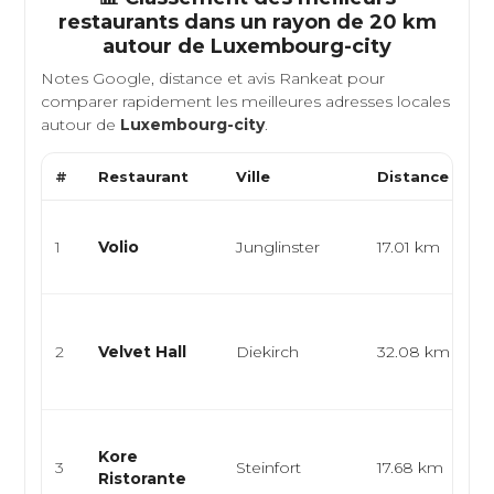
restaurants dans un rayon de 20 km
autour de
Luxembourg-city
Notes Google, distance et avis Rankeat pour
comparer rapidement les meilleures adresses locales
autour de
Luxembourg-city
.
#
Restaurant
Ville
Distance
T
ép
1
Volio
Junglinster
17.01 km
cu
ca
L
pl
2
Velvet Hall
Diekirch
32.08 km
pa
co
B
Kore
it
3
Steinfort
17.68 km
Ristorante
it