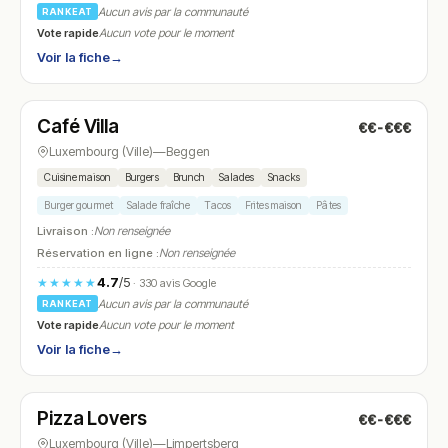
Aucun avis par la communauté
RANKEAT
Vote rapide
Aucun vote pour le moment
Voir la fiche
→
Ouvert
(11:00 – 17:00)
Café Villa
€€-€€€
N° 11
Luxembourg (Ville)
—
Beggen
Cuisine maison
Burgers
Brunch
Salades
Snacks
Burger gourmet
Salade fraîche
Tacos
Frites maison
Pâtes
Livraison :
Non renseignée
Réservation en ligne :
Non renseignée
4.7
/5
★★★★★
· 330 avis Google
Aucun avis par la communauté
RANKEAT
Vote rapide
Aucun vote pour le moment
Voir la fiche
→
Ouvert
(12:00 – 22:00)
Pizza Lovers
€€-€€€
N° 12
Luxembourg (Ville)
—
Limpertsberg