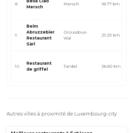
Bella Ciao
pi
8
Mersch
18.77 km
Mersch
mé
p..
Beim
Cu
Abruzzebier
Groussbus-
9
29.29 km
pi
Restaurant
Wal
de
Sàrl
Cu
Restaurant
al
10
Tandel
36.60 km
de griffel
br
tr
Autres villes à proximité de Luxembourg-city