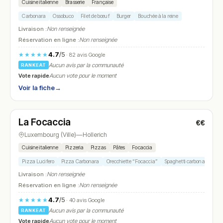
Cuisine italienne
Brasserie
Française
Carbonara
Ossobuco
Filet de bœuf
Burger
Bouchée à la reine
Livraison :
Non renseignée
Réservation en ligne :
Non renseignée
4.7
/5
★★★★★
· 82 avis Google
Aucun avis par la communauté
RANKEAT
Vote rapide
Aucun vote pour le moment
Voir la fiche
→
Fermé
(12:00 – 14:30)
La Focaccia
€€
N° 16
Luxembourg (Ville)
—
Hollerich
Cuisine italienne
Pizzeria
Pizzas
Pâtes
Focaccia
Pizza Lucifero
Pizza Carbonara
Orecchiette “Focaccia”
Spaghetti carbonara
Ar
Livraison :
Non renseignée
Réservation en ligne :
Non renseignée
4.7
/5
★★★★★
· 40 avis Google
Aucun avis par la communauté
RANKEAT
Vote rapide
Aucun vote pour le moment