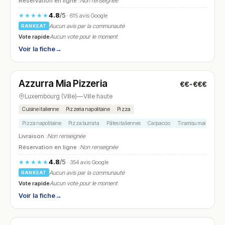
Réservation en ligne :
Non renseignée
4.8
/5
★★★★★
· 615 avis Google
Aucun avis par la communauté
RANKEAT
Vote rapide
Aucun vote pour le moment
Voir la fiche
→
Fermé
(fermé aujourd'hui)
Azzurra Mia Pizzeria
€€-€€€
N° 5
Luxembourg (Ville)
—
Ville haute
Cuisine italienne
Pizzeria napolitaine
Pizza
Pizza napolitaine
Pizza burrata
Pâtes italiennes
Carpaccio
Tiramisu maison
Livraison :
Non renseignée
Réservation en ligne :
Non renseignée
4.8
/5
★★★★★
· 354 avis Google
Aucun avis par la communauté
RANKEAT
Vote rapide
Aucun vote pour le moment
Voir la fiche
→
Ouvert
(12:00 – 17:00)