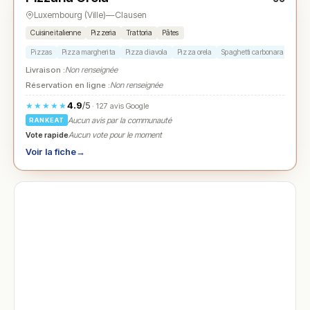
Luxembourg (Ville)
—
Clausen
Cuisine italienne
Pizzeria
Trattoria
Pâtes
Pizzas
Pizza margherita
Pizza diavola
Pizza orela
Spaghetti carbonara
Tira
Livraison :
Non renseignée
Réservation en ligne :
Non renseignée
4.9
/5
★★★★★
· 127 avis Google
Aucun avis par la communauté
RANKEAT
Vote rapide
Aucun vote pour le moment
Voir la fiche
→