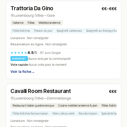
Trattoria Da Gino
€€-€€€
N° 26
Luxembourg (Ville)
—
Gare
Italienne
Pâtes
Méditerranéenne
Pâtes fraîches
Poisson du jour
Spaghetti carbonara
Spaghetti au fromage fumé
Su
Livraison :
Non renseignée
Réservation en ligne :
Non renseignée
4.5
/5
★★★★★
· 317 avis Google
Aucun avis par la communauté
RANKEAT
Vote rapide
Aucun vote pour le moment
Voir la fiche
→
Fermé
(fermé aujourd'hui)
Cavalli Room Restaurant
€€€
N° 27
Luxembourg (Ville)
—
Dommeldange
Restaurant italien gastronomique
Cuisine méditerranéenne fusion
Pâtes fraîches mais
Pâtes fraîches farcies maison
Menu découverte
Raviolis maison
Spécialité italienne f
Livraison :
Non renseignée