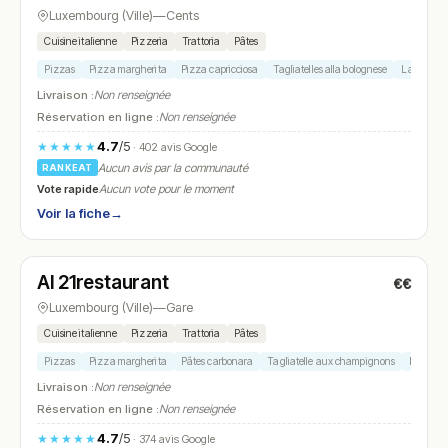
Luxembourg (Ville)
—
Cents
Cuisine italienne
Pizzeria
Trattoria
Pâtes
Pizzas
Pizza margherita
Pizza capricciosa
Tagliatelles alla bolognese
Lasagne
Livraison :
Non renseignée
Réservation en ligne :
Non renseignée
4.7
/5
★★★★★
· 402 avis Google
Aucun avis par la communauté
RANKEAT
Vote rapide
Aucun vote pour le moment
Voir la fiche
→
Fermé
(fermé aujourd'hui)
Al 21restaurant
€€
N° 10
Luxembourg (Ville)
—
Gare
Cuisine italienne
Pizzeria
Trattoria
Pâtes
Pizzas
Pizza margherita
Pâtes carbonara
Tagliatelle aux champignons
Pizza di
Livraison :
Non renseignée
Réservation en ligne :
Non renseignée
4.7
/5
★★★★★
· 374 avis Google