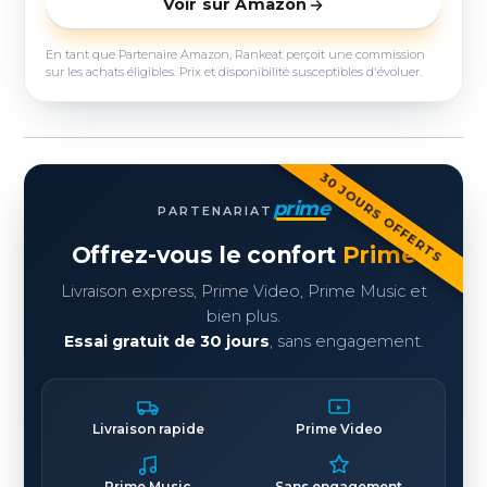
Voir sur Amazon
En tant que Partenaire Amazon, Rankeat perçoit une commission
sur les achats éligibles. Prix et disponibilité susceptibles d'évoluer.
30 JOURS OFFERTS
prime
PARTENARIAT
Offrez-vous le confort
Prime
Livraison express, Prime Video, Prime Music et
bien plus.
Essai gratuit de 30 jours
, sans engagement.
Livraison rapide
Prime Video
Prime Music
Sans engagement