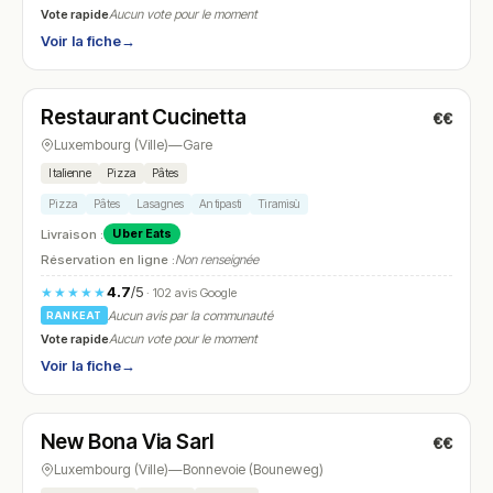
Vote rapide
Aucun vote pour le moment
Voir la fiche
→
Fermé
(fermé aujourd'hui)
Restaurant Cucinetta
€€
N° 14
Luxembourg (Ville)
—
Gare
Italienne
Pizza
Pâtes
Pizza
Pâtes
Lasagnes
Antipasti
Tiramisù
Livraison :
Uber Eats
Réservation en ligne :
Non renseignée
4.7
/5
★★★★★
· 102 avis Google
Aucun avis par la communauté
RANKEAT
Vote rapide
Aucun vote pour le moment
Voir la fiche
→
Fermé
(17:00 – 01:00)
New Bona Via Sarl
€€
N° 15
Luxembourg (Ville)
—
Bonnevoie (Bouneweg)