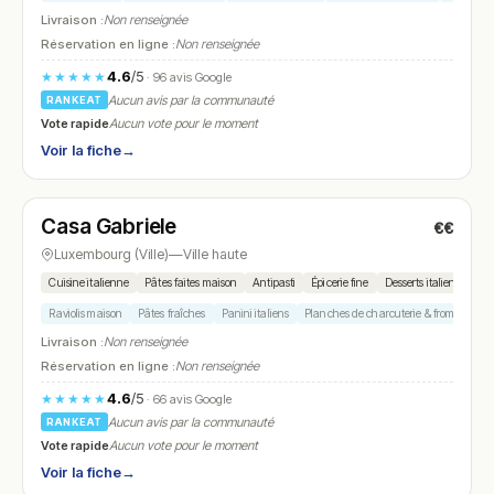
Livraison :
Non renseignée
Réservation en ligne :
Non renseignée
4.6
/5
★★★★★
· 96 avis Google
Aucun avis par la communauté
RANKEAT
Vote rapide
Aucun vote pour le moment
Voir la fiche
→
Fermé
(fermé aujourd'hui)
Casa Gabriele
€€
N° 22
Luxembourg (Ville)
—
Ville haute
Cuisine italienne
Pâtes faites maison
Antipasti
Épicerie fine
Desserts italiens
Raviolis maison
Pâtes fraîches
Panini italiens
Planches de charcuterie & fromages
Livraison :
Non renseignée
Réservation en ligne :
Non renseignée
4.6
/5
★★★★★
· 66 avis Google
Aucun avis par la communauté
RANKEAT
Vote rapide
Aucun vote pour le moment
Voir la fiche
→