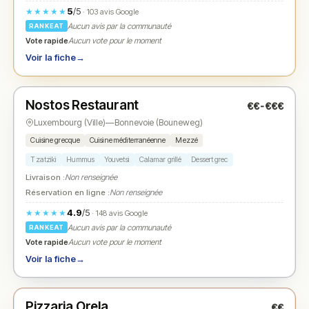
5
/5
★★★★★
· 103 avis Google
Aucun avis par la communauté
RANKEAT
Vote rapide
Aucun vote pour le moment
Voir la fiche
→
Fermé
(12:00 – 15:00)
Nostos Restaurant
€€-€€€
N° 2
★
Luxembourg (Ville)
—
Bonnevoie (Bouneweg)
Cuisine grecque
Cuisine méditerranéenne
Mezzé
Tzatziki
Hummus
Youvetsi
Calamar grillé
Dessert grec
Livraison :
Non renseignée
Réservation en ligne :
Non renseignée
4.9
/5
★★★★★
· 148 avis Google
Aucun avis par la communauté
RANKEAT
Vote rapide
Aucun vote pour le moment
Voir la fiche
→
Fermé
(fermé aujourd'hui)
Pizzaria Orela
€€
N° 3
★