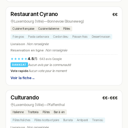
Fermé
(fermé aujourd'hui)
Restaurant Cyrano
€€
N° 23
Luxembourg (Ville)
—
Bonnevoie (Bouneweg)
Cuisine française
Cuisine italienne
Pâtes
Foie gras
Pasta carbonara
Cordon bleu
Poisson frais
Dessert maison
Livraison :
Non renseignée
Réservation en ligne :
Non renseignée
4.5
/5
★★★★★
· 643 avis Google
Aucun avis par la communauté
RANKEAT
Vote rapide
Aucun vote pour le moment
Voir la fiche
→
Fermé
(fermé aujourd'hui)
Culturando
€€-€€€
N° 24
Luxembourg (Ville)
—
Pfaffenthal
Italienne
Trattoria
Pâtes
Bar à vin
Pâtes fraîches
Pâtes ricotta et poire
Burrata
Antipasti
Tiramisù
Livraison :
Non renseignée