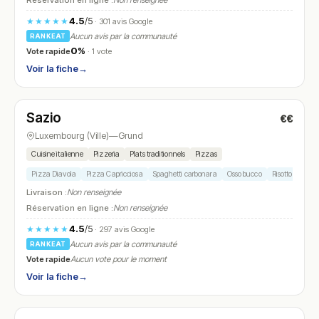
Réservation en ligne :
Non renseignée
4.5
/5
★★★★★
· 301 avis Google
Aucun avis par la communauté
RANKEAT
0%
Vote rapide
· 1 vote
Voir la fiche
→
Ouvert
(11:45 – 00:00)
Sazio
€€
N° 28
Luxembourg (Ville)
—
Grund
Cuisine italienne
Pizzeria
Plats traditionnels
Pizzas
Pizza Diavola
Pizza Capricciosa
Spaghetti carbonara
Osso bucco
Risotto primave
Livraison :
Non renseignée
Réservation en ligne :
Non renseignée
4.5
/5
★★★★★
· 297 avis Google
Aucun avis par la communauté
RANKEAT
Vote rapide
Aucun vote pour le moment
Voir la fiche
→