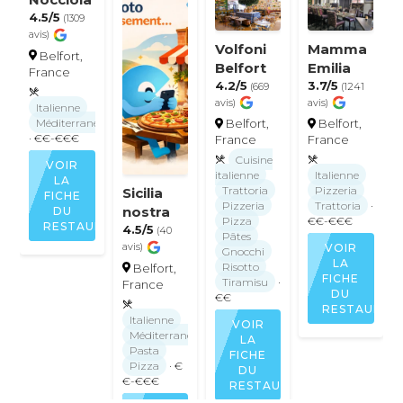
4.5/5
(1309
avis)
Volfoni
Mamma
Belfort,
Belfort
Emilia
France
4.2/5
3.7/5
(669
(1241
avis)
avis)
Italienne
Méditerranéenne
Belfort,
Belfort,
· €€-€€€
France
France
Cuisine
VOIR
italienne
Italienne
LA
Trattoria
Pizzeria
Sicilia
FICHE
Pizzeria
Trattoria
·
nostra
DU
Pizza
€€-€€€
RESTAURANT
4.5/5
(40
Pâtes
avis)
VOIR
Gnocchi
LA
Risotto
Belfort,
FICHE
Tiramisu
·
France
DU
€€
RESTAURAN
Italienne
VOIR
Méditerranéenne
LA
Pasta
FICHE
Pizza
· €
DU
€-€€€
RESTAURANT