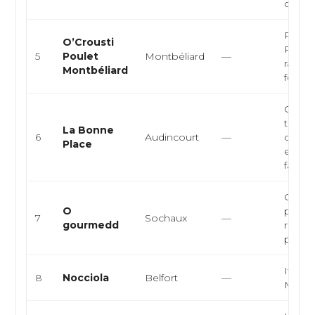
conviv
Poulet 
O’Crousti
Resta
5
Poulet
Montbéliard
—
rapide
Montbéliard
food
Cuisin
traditi
La Bonne
6
Audincourt
—
cuisin
Place
europ
fait m..
Cuisin
O
pizzer
7
Sochaux
—
gourmedd
restau
pâtes, 
Italie
8
Nocciola
Belfort
—
Médit