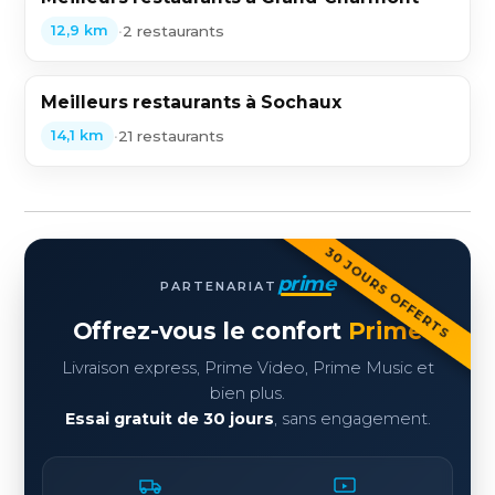
•
2 restaurants
12,9 km
Meilleurs restaurants à Sochaux
•
21 restaurants
14,1 km
30 JOURS OFFERTS
prime
PARTENARIAT
Offrez-vous le confort
Prime
Livraison express, Prime Video, Prime Music et
bien plus.
Essai gratuit de 30 jours
, sans engagement.