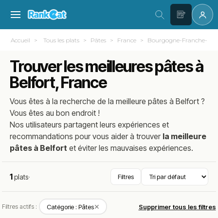
Accueil
Tous les plats
Pâtes
France
Bourgogne-Franche-Co
Trouver les meilleures pâtes à
Belfort, France
Vous êtes à la recherche de la meilleure
pâtes
à
Belfort
?
Vous êtes au bon endroit !
Nos utilisateurs partagent leurs expériences et
recommandations pour vous aider à trouver
la meilleure
pâtes à Belfort
et éviter les mauvaises expériences.
1
plats
·
Filtres
✕
Filtres actifs :
Catégorie : Pâtes
Supprimer tous les filtres