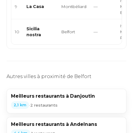
Italie
9
La Casa
Montbéliard
—
Médit
Euro
Italie
Sicilia
10
Belfort
—
Médit
nostra
Pasta,
Autres villes à proximité de Belfort
Meilleurs restaurants à Danjoutin
•
2 restaurants
2,1 km
Meilleurs restaurants à Andelnans