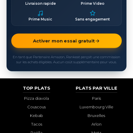
Livraison rapide
Prime Video
Prime Music
Sans engagement
Activer mon essai gratuit
En tant que Partenaire Amazon, Rankeat perçoit une commission
sur les achats éligibles. Aucun coût supplémentaire pour vous.
TOP PLATS
PLATS PAR VILLE
Pizza diavola
Paris
Couscous
Luxembourg Ville
Kebab
Bruxelles
Tacos
Arlon
Paëlla
Metz