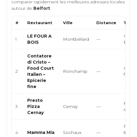
comparer rapidement les meilleures adresses locales
autour de
Belfort
.
#
Restaurant
Ville
Distance
Type 
LE FOUR A
Italie
1
Montbéliard
—
BOIS
Euro
Contatore
di Cristo –
Food Court
Italie
2
Ronchamp
—
Italien –
fine, 
Epicerie
fine
Presto
Pizzeri
3
Pizza
Cernay
—
snack
Cernay
Pizzer
4
Mamma Mia
Sochaux
—
italie