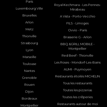
Paris
Royal Kechmara - Les Pennes-
Luxembourg Ville
Mirabeau
Bruxelles
A Vista - Porto-Vecchio
Arlon
FILS - Limoges
Metz
Ovvio - Paris
Thionville
Brasserie G - Arlon
Strasbourg
BBQ &GRILL MOBILE -
Montpellier
Lyon
Red Beef - Thionville
Marseille
Les Roses - Mondorf-Les-Bains
Toulouse
AUMI - Puymoyen
Nantes
Restaurants étoilés MICHELIN
Grenoble
Tous les restaurants
Rouen
Toutes les pizzerias
Dijon
Toutes les crêperies
Bordeaux
Restaurants autour de moi
Montpellier