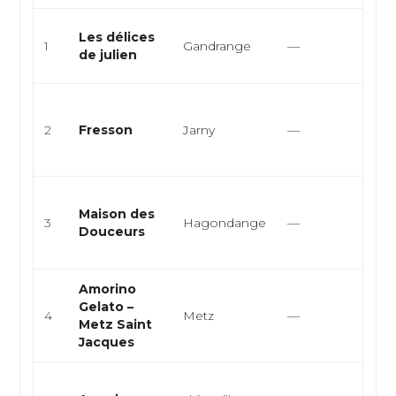
Pâtis
Les délices
1
Gandrange
—
Trait
de julien
Fran
Pâtis
Choc
2
Fresson
Jarny
—
Glac
thé
Salo
Maison des
Patis
3
Hagondange
—
Douceurs
resta
le p
Amorino
Glaci
Gelato –
4
Metz
—
dess
Metz Saint
de t
Jacques
Glaci