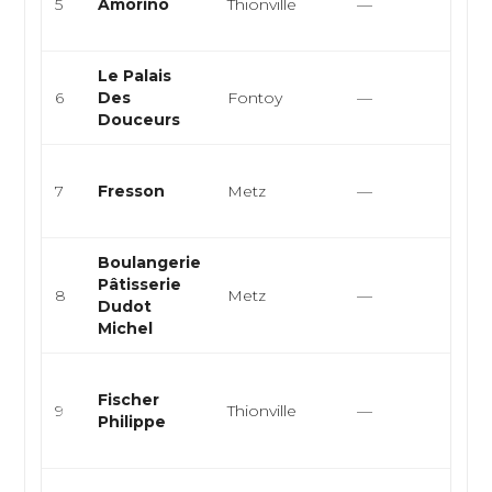
5
Amorino
Thionville
—
itali
de t
Le Palais
Boul
6
Des
Fontoy
—
Pâtis
Douceurs
Vien
Pâtis
7
Fresson
Metz
—
choc
salo
Boulangerie
Boul
Pâtisserie
pâtis
8
Metz
—
Dudot
vienn
Michel
snack
Pâtis
Fischer
Choc
9
Thionville
—
Philippe
Glac
thé