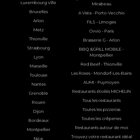
Luxembourg Ville
Mirabeau
Bruxelles
A Vista - Porto-Vecchio
Arlon
FILS - Limoges
Metz
Ovvio - Paris
Thionville
Brasserie G - Arlon
Strasbourg
BBQ &GRILL MOBILE -
Montpellier
Lyon
Red Beef - Thionville
Marseille
Les Roses - Mondorf-Les-Bains
Toulouse
AUMI - Puymoyen
Nantes
Restaurants étoilés MICHELIN
Grenoble
Tous les restaurants
Rouen
Toutes les pizzerias
Dijon
Toutes les crêperies
Bordeaux
Restaurants autour de moi
Montpellier
Trouvez votre restaurant idéal
Nice