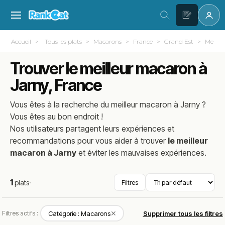
Accueil
Tous les plats
Macarons
France
Grand Est
Meurth
Trouver le meilleur macaron à
Jarny, France
Vous êtes à la recherche du meilleur
macaron
à
Jarny
?
Vous êtes au bon endroit !
Nos utilisateurs partagent leurs expériences et
recommandations pour vous aider à trouver
le meilleur
macaron à Jarny
et éviter les mauvaises expériences.
1
plats
·
Filtres
✕
Filtres actifs :
Catégorie : Macarons
Supprimer tous les filtres