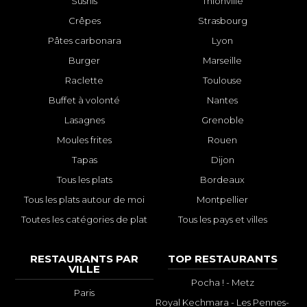
Sushis
Thionville
Crêpes
Strasbourg
Pâtes carbonara
Lyon
Burger
Marseille
Raclette
Toulouse
Buffet à volonté
Nantes
Lasagnes
Grenoble
Moules frites
Rouen
Tapas
Dijon
Tous les plats
Bordeaux
Tous les plats autour de moi
Montpellier
Toutes les catégories de plat
Tous les pays et villes
RESTAURANTS PAR
TOP RESTAURANTS
VILLE
Pocha ! - Metz
Paris
Royal Kechmara - Les Pennes-