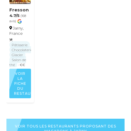
Fresson
4.7/5
(168
avis)
Jarny,
France
Pâtisserie
Chocolaterie
Glacier
Salon de
thé
· €€
VOIR
LA
FICHE
DU
RESTAURANT
VOIR TOUS LES RESTAURANTS PROPOSANT DES