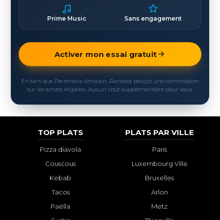
Prime Music
Sans engagement
Activer mon essai gratuit
En tant que Partenaire Amazon, Rankeat perçoit une commission
sur les achats éligibles. Aucun coût supplémentaire pour vous.
TOP PLATS
PLATS PAR VILLE
Pizza diavola
Paris
Couscous
Luxembourg Ville
Kebab
Bruxelles
Tacos
Arlon
Paëlla
Metz