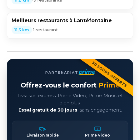
•
9 restaurants
11,2 km
Meilleurs restaurants à Lantéfontaine
•
1 restaurant
11,3 km
30 JOURS OFFERTS
prime
PARTENARIAT
Offrez-vous le confort
Prime
Livraison express, Prime Video, Prime Music et
bien plus.
Essai gratuit de 30 jours
, sans engagement.
Livraison rapide
Prime Video