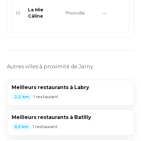
Boul
Sand
La Mie
10
Thionville
—
Pâtis
Câline
Rest
rap...
Autres villes à proximité de Jarny
Meilleurs restaurants à Labry
•
1 restaurant
2,2 km
Meilleurs restaurants à Batilly
•
1 restaurant
6,5 km