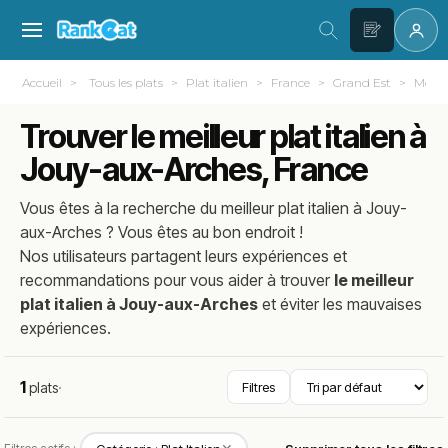
Accueil
Tous les plats
Plat italien
France
Grand Est
Mosell
Trouver le meilleur plat italien à
Jouy-aux-Arches, France
Vous êtes à la recherche du meilleur
plat italien
à
Jouy-
aux-Arches
? Vous êtes au bon endroit !
Nos utilisateurs partagent leurs expériences et
recommandations pour vous aider à trouver
le meilleur
plat italien à Jouy-aux-Arches
et éviter les mauvaises
expériences.
1
plats
·
Filtres