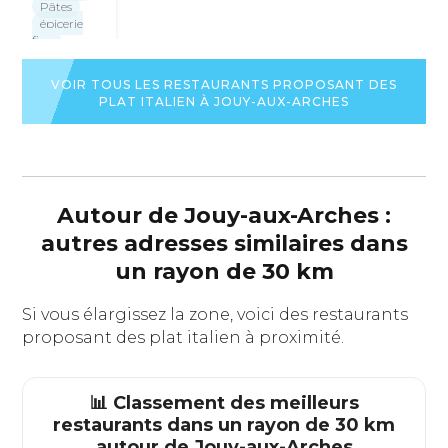
Pâtes
épicerie
fine
Desserts
·
€€-€€€
VOIR TOUS LES RESTAURANTS PROPOSANT DES
PLAT ITALIEN À JOUY-AUX-ARCHES
VOIR
LA
FICHE
DU
RESTAURANT
Autour de Jouy-aux-Arches :
autres adresses similaires dans
un rayon de 30 km
Si vous élargissez la zone, voici des restaurants
proposant des plat italien à proximité.
📊 Classement des meilleurs
restaurants dans un rayon de 30 km
autour de
Jouy-aux-Arches