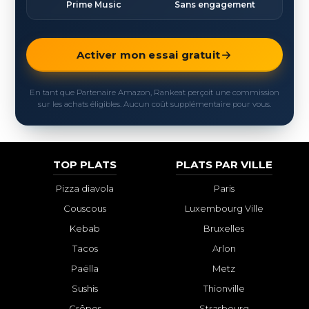
Prime Music
Sans engagement
Activer mon essai gratuit
En tant que Partenaire Amazon, Rankeat perçoit une commission
sur les achats éligibles. Aucun coût supplémentaire pour vous.
TOP PLATS
PLATS PAR VILLE
Pizza diavola
Paris
Couscous
Luxembourg Ville
Kebab
Bruxelles
Tacos
Arlon
Paëlla
Metz
Sushis
Thionville
Crêpes
Strasbourg