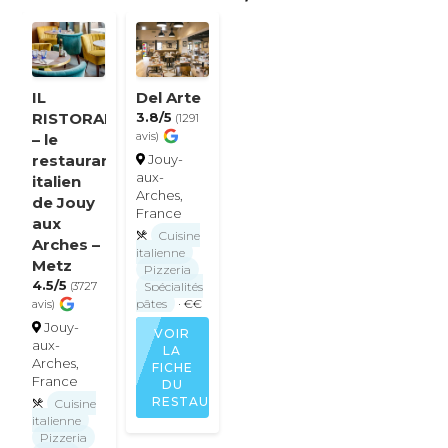
IL
Del Arte
RISTORANTE
3.8/5
(1291
– le
avis)
restaurant
Jouy-
aux-
italien
Arches,
de Jouy
France
aux
Cuisine
Arches –
italienne
Metz
Pizzeria
4.5/5
Spécialités
(3727
pâtes
· €€
avis)
Jouy-
VOIR
aux-
LA
Arches,
FICHE
France
DU
RESTAURANT
Cuisine
italienne
Pizzeria