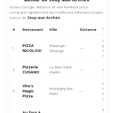
Notes Google, distance et avis Rankeat pour
comparer rapidement les meilleures adresses locales
autour de
Jouy-aux-Arches
.
#
Restaurant
Ville
Distance
Type 
Cuisin
PIZZA
Marange-
pizzer
1
—
NICOLOSI
Silvange
restau
rapid
Pizzeria
Le Ban-Saint-
2
—
Italie
CUSANO
Martin
Italie
Vito’s
Montigny-lès-
napoli
3
Magic
—
Metz
médit
Pizza
artisan
Pizzeri
Au four à