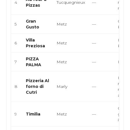
4
Tucquegnieux
—
restau
Pizzas
rapid
Gran
Cuisin
5
Metz
—
Gusto
Pizza
Villa
Italie
6
Metz
—
Preziosa
Pâtes
PIZZA
7
Metz
—
Italie
PALMA
Italie
Pizzeria Al
napoli
8
forno di
Marly
—
médit
Cutri
artisan
Cuisi
9
Timilìa
Metz
—
gast
italie