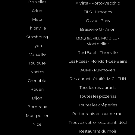
Bruxelles
A Vista - Porto-Vecchio
Arlon
FILS - Limoges
Metz
Ovvio - Paris
Thionville
Brasserie G - Arlon
Strasbourg
BBQ &GRILL MOBILE -
Montpellier
Lyon
Red Beef - Thionville
Marseille
Les Roses - Mondorf-Les-Bains
Toulouse
AUMI - Puymoyen
Nantes
Restaurants étoilés MICHELIN
Grenoble
Tous les restaurants
Rouen
Toutes les pizzerias
Dijon
Toutes les crêperies
Bordeaux
Restaurants autour de moi
Montpellier
Trouvez votre restaurant idéal
Nice
Restaurant du mois