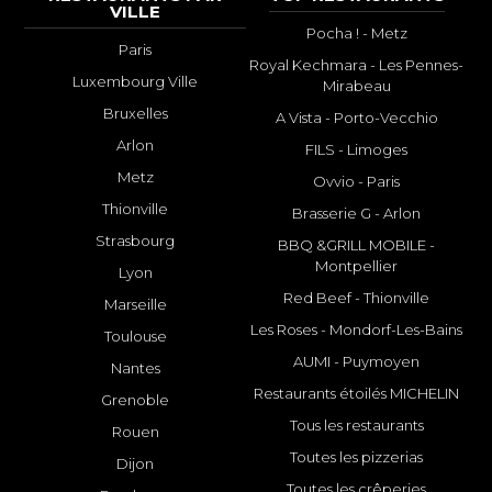
VILLE
Pocha ! - Metz
Paris
Royal Kechmara - Les Pennes-
Luxembourg Ville
Mirabeau
Bruxelles
A Vista - Porto-Vecchio
Arlon
FILS - Limoges
Metz
Ovvio - Paris
Thionville
Brasserie G - Arlon
Strasbourg
BBQ &GRILL MOBILE -
Montpellier
Lyon
Red Beef - Thionville
Marseille
Les Roses - Mondorf-Les-Bains
Toulouse
AUMI - Puymoyen
Nantes
Restaurants étoilés MICHELIN
Grenoble
Tous les restaurants
Rouen
Toutes les pizzerias
Dijon
Toutes les crêperies