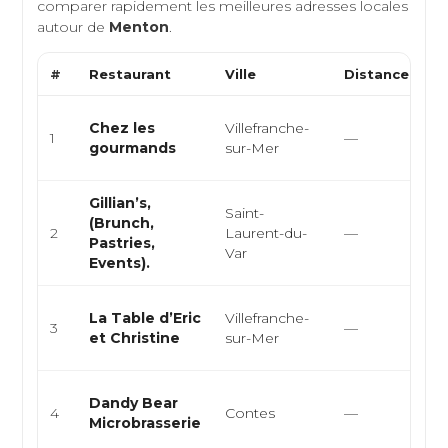
comparer rapidement les meilleures adresses locales
autour de
Menton
.
#
Restaurant
Ville
Distance
T
Fr
Chez les
Villefranche-
1
—
M
gourmands
sur-Mer
E
Gillian’s,
Saint-
B
(Brunch,
2
Laurent-du-
—
Pâ
Pastries,
Var
S
Events).
Fr
La Table d’Eric
Villefranche-
3
—
M
et Christine
sur-Mer
E
Mi
Dandy Bear
4
Contes
—
bi
Microbrasserie
b