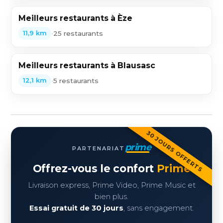
Meilleurs restaurants à Èze
•
25 restaurants
11,9 km
Meilleurs restaurants à Blausasc
•
5 restaurants
12,1 km
30 JOURS OFFERTS
prime
PARTENARIAT
Offrez-vous le confort
Prime
Livraison express, Prime Video, Prime Music et
bien plus.
Essai gratuit de 30 jours
, sans engagement.