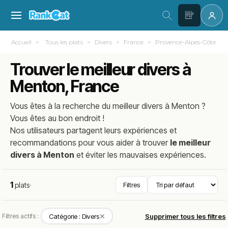
Accueil
Tous les plats
Divers
France
Provence-Alpes-Côte d'A
Trouver le meilleur divers à
Menton, France
Vous êtes à la recherche du meilleur
divers
à
Menton
?
Vous êtes au bon endroit !
Nos utilisateurs partagent leurs expériences et
recommandations pour vous aider à trouver
le meilleur
divers à Menton
et éviter les mauvaises expériences.
1
plats
·
Filtres
✕
Filtres actifs :
Catégorie : Divers
Supprimer tous les filtres