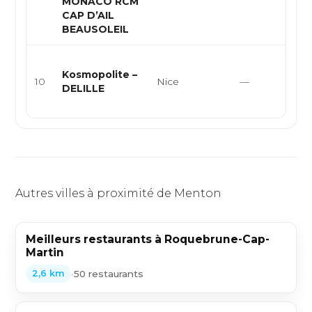
MONACO RCM
CAP D’AIL
BEAUSOLEIL
Sn
Kosmopolite –
f
10
Nice
—
DELILLE
ke
f
Autres villes à proximité de Menton
Meilleurs restaurants à Roquebrune-Cap-
Martin
•
50 restaurants
2,6 km