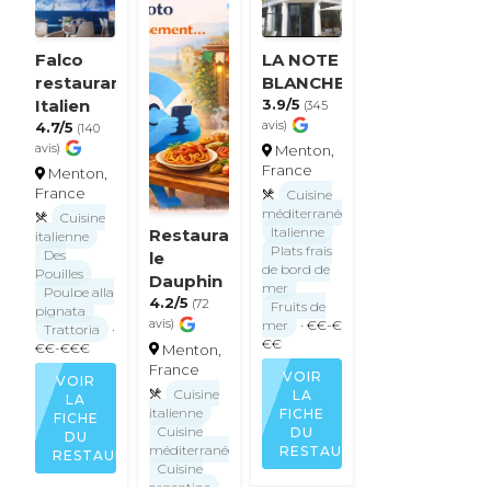
Falco
LA NOTE
restaurant
BLANCHE
Italien
3.9/5
(345
4.7/5
avis)
(140
avis)
Menton,
France
Menton,
France
Cuisine
méditerranéenne
Cuisine
Italienne
Restaurant
italienne
Plats frais
Des
le
de bord de
Pouilles
Dauphin
mer
Poulpe alla
4.2/5
(72
Fruits de
pignata
avis)
mer
· €€-€
Trattoria
·
€€
€€-€€€
Menton,
France
VOIR
VOIR
Cuisine
LA
LA
italienne
FICHE
FICHE
Cuisine
DU
DU
méditerranéenne
RESTAURANT
RESTAURANT
Cuisine
argentine
·