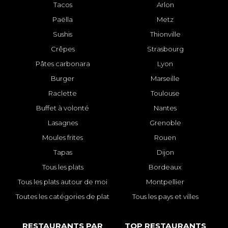
Tacos
Arlon
Paëlla
Metz
Sushis
Thionville
Crêpes
Strasbourg
Pâtes carbonara
Lyon
Burger
Marseille
Raclette
Toulouse
Buffet à volonté
Nantes
Lasagnes
Grenoble
Moules frites
Rouen
Tapas
Dijon
Tous les plats
Bordeaux
Tous les plats autour de moi
Montpellier
Toutes les catégories de plat
Tous les pays et villes
RESTAURANTS PAR
TOP RESTAURANTS