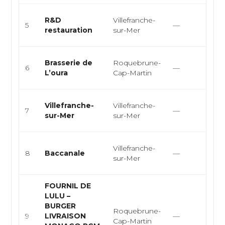
Fr
R&D
Villefranche-
5
—
M
restauration
sur-Mer
E
Fr
Brasserie de
Roquebrune-
6
—
M
L’oura
Cap-Martin
E
Fr
Villefranche-
Villefranche-
7
—
M
sur-Mer
sur-Mer
Fr
It
Villefranche-
8
Baccanale
—
M
sur-Mer
E
FOURNIL DE
LULU –
BURGER
Roquebrune-
B
9
LIVRAISON
—
Cap-Martin
Fr