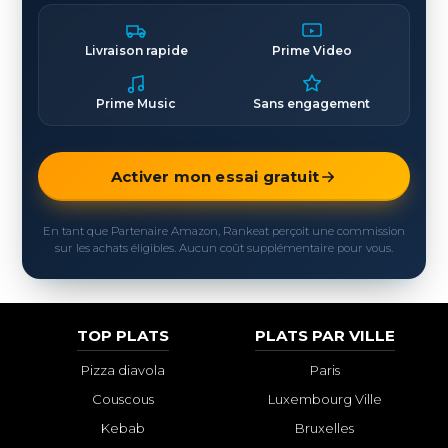
Livraison rapide
Prime Video
Prime Music
Sans engagement
Activer mon essai gratuit
En tant que Partenaire Amazon, Rankeat perçoit une commission
sur les achats éligibles. Aucun coût supplémentaire pour vous.
TOP PLATS
PLATS PAR VILLE
Pizza diavola
Paris
Couscous
Luxembourg Ville
Kebab
Bruxelles