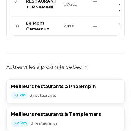
9
RESTAURANT
—
d’Ascq
cuisi
TEMSAMANE
café o
Le Mont
Africa
10
Arras
—
Cameroun
Euro
Autres villes à proximité de Seclin
Meilleurs restaurants à Phalempin
•
3 restaurants
3,1 km
Meilleurs restaurants à Templemars
•
3 restaurants
3,2 km