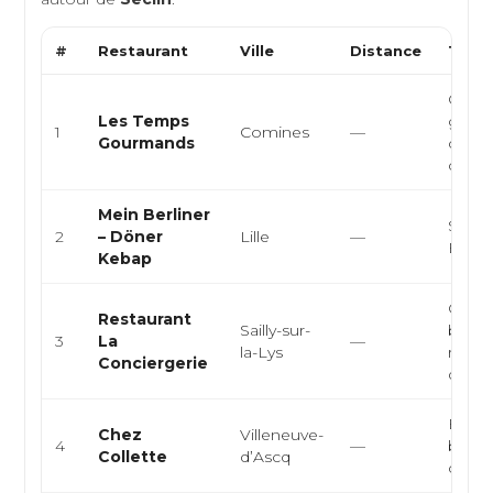
#
Restaurant
Ville
Distance
Type 
Cuisi
Les Temps
gastr
1
Comines
—
Gourmands
cuisin
cuisine
Mein Berliner
Snack
2
– Döner
Lille
—
Burge
Kebap
Cuisin
Restaurant
Sailly-sur-
bistr
3
La
—
la-Lys
resta
Conciergerie
de rivi.
Bistro
Chez
Villeneuve-
4
—
brass
Collette
d’Ascq
cuisin