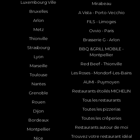
Luxembourg Ville
Mirabeau
Bruxelles
A Vista - Porto-Vecchio
Arlon
FILS - Limoges
Metz
Ovvio - Paris
Thionville
Brasserie G - Arlon
Strasbourg
BBQ &GRILL MOBILE -
Montpellier
Lyon
Red Beef - Thionville
Marseille
Les Roses - Mondorf-Les-Bains
Toulouse
AUMI - Puymoyen
Nantes
Restaurants étoilés MICHELIN
Grenoble
Tous les restaurants
Rouen
Toutes les pizzerias
Dijon
Toutes les crêperies
Bordeaux
Restaurants autour de moi
Montpellier
Trouvez votre restaurant idéal
Nice