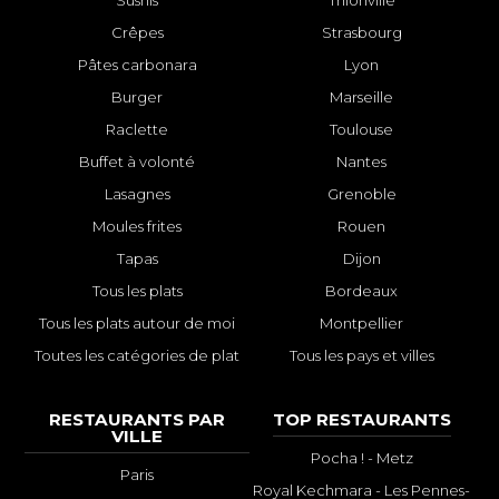
Sushis
Thionville
Crêpes
Strasbourg
Pâtes carbonara
Lyon
Burger
Marseille
Raclette
Toulouse
Buffet à volonté
Nantes
Lasagnes
Grenoble
Moules frites
Rouen
Tapas
Dijon
Tous les plats
Bordeaux
Tous les plats autour de moi
Montpellier
Toutes les catégories de plat
Tous les pays et villes
RESTAURANTS PAR
TOP RESTAURANTS
VILLE
Pocha ! - Metz
Paris
Royal Kechmara - Les Pennes-