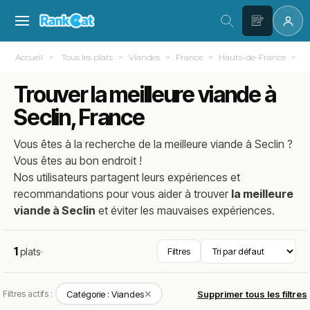
Accueil
Tous les plats
Viandes
France
Hauts-de-France
N
Trouver la meilleure viande à
Seclin, France
Vous êtes à la recherche de la meilleure
viande
à
Seclin
?
Vous êtes au bon endroit !
Nos utilisateurs partagent leurs expériences et
recommandations pour vous aider à trouver
la meilleure
viande à Seclin
et éviter les mauvaises expériences.
1
plats
·
Filtres
✕
Filtres actifs :
Catégorie : Viandes
Supprimer tous les filtres