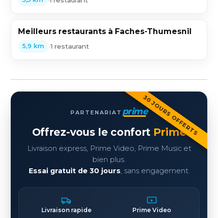
Meilleurs restaurants à Faches-Thumesnil
•
1 restaurant
5,9 km
30 JOURS OFFERTS
prime
PARTENARIAT
Offrez-vous le confort
Prime
Livraison express, Prime Video, Prime Music et
bien plus.
Essai gratuit de 30 jours
, sans engagement.
Livraison rapide
Prime Video