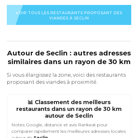
LA
LA
FICHE
FICHE
VOIR TOUS LES RESTAURANTS PROPOSANT DES
DU
DU
VIANDES À SECLIN
RESTAURANT
RESTAURANT
Autour de Seclin : autres adresses
similaires dans un rayon de 30 km
Si vous élargissez la zone, voici des restaurants
proposant des viandes à proximité.
📊 Classement des meilleurs
restaurants dans un rayon de 30 km
autour de
Seclin
Notes Google, distance et avis Rankeat pour
comparer rapidement les meilleures adresses locales
autour de
Seclin
.