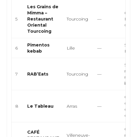
Les Grains de
Mimma –
Orient
5
Restaurant
Tourcoing
—
Médit
Oriental
Cousc
Tourcoing
Pimentos
Snack
6
Lille
—
kebab
Burge
Snack
resta
7
RAB’Eats
Tourcoing
—
rapide
burger,
Gastr
cuisin
8
Le Tableau
Arras
—
cuisin
cui...
Cuisi
CAFÉ
Villeneuve-
maroc