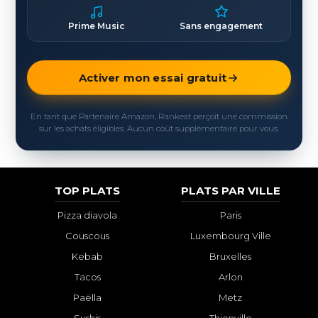
Prime Music
Sans engagement
Activer mon essai gratuit
En tant que Partenaire Amazon, Rankeat perçoit une commission
sur les achats éligibles. Aucun coût supplémentaire pour vous.
TOP PLATS
PLATS PAR VILLE
Pizza diavola
Paris
Couscous
Luxembourg Ville
Kebab
Bruxelles
Tacos
Arlon
Paëlla
Metz