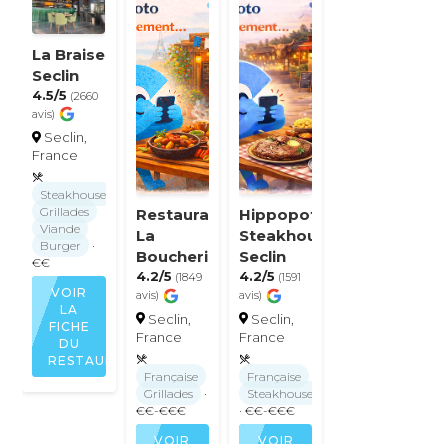
La Braise
Seclin
4.5/5
(2660
avis)
Seclin,
France
Steakhouse
Grillades
Restaurant
Hippopotamus
Viande
La
Steakhouse
Burger
·
Boucherie
Seclin
€€
4.2/5
4.2/5
(1849
(1591
VOIR
avis)
avis)
LA
Seclin,
Seclin,
FICHE
France
France
DU
RESTAURANT
Française
Française
Grillades
·
Steakhouse
€€-€€€
· €€-€€€
VOIR
VOIR