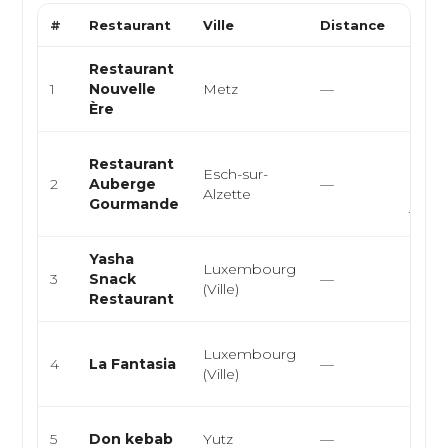
#
Restaurant
Ville
Distance
Type
Restaurant
Gast
1
Nouvelle
Metz
—
Créat
Ère
Mode
Cuisi
Restaurant
Esch-sur-
brési
2
Auberge
—
Alzette
grilla
Gourmande
tradi
Yasha
Snack
Luxembourg
3
Snack
—
Burge
(Ville)
Restaurant
Dur
Italie
Luxembourg
4
La Fantasia
—
Médit
(Ville)
Orien
Snack
5
Don kebab
Yutz
—