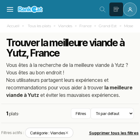
Accueil
Tous les plats
Viandes
France
Grand Est
Moselle (
Trouver la meilleure viande à
Yutz, France
Vous êtes à la recherche de la meilleure
viande
à
Yutz
?
Vous êtes au bon endroit !
Nos utilisateurs partagent leurs expériences et
recommandations pour vous aider à trouver
la meilleure
viande à Yutz
et éviter les mauvaises expériences.
1
plats
·
Filtres
✕
Filtres actifs :
Catégorie : Viandes
Supprimer tous les filtres