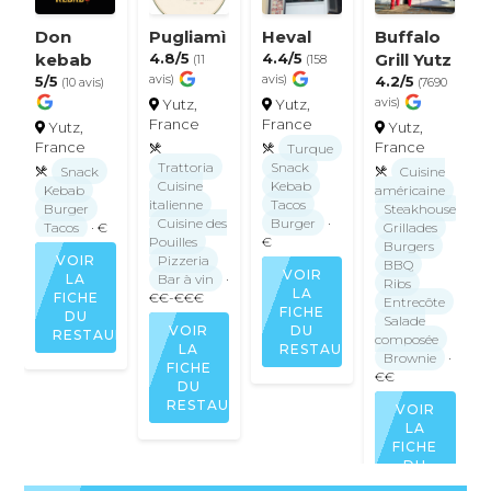
Don
Pugliamì
Heval
Buffalo
kebab
4.8/5
4.4/5
Grill Yutz
(11
(158
5/5
avis)
avis)
4.2/5
(10 avis)
(7690
avis)
Yutz,
Yutz,
France
France
Yutz,
Yutz,
France
France
Turque
Trattoria
Snack
Snack
Cuisine
Cuisine
Kebab
Kebab
américaine
italienne
Tacos
Burger
Steakhouse
Cuisine des
Burger
·
Tacos
· €
Grillades
Pouilles
€
Burgers
VOIR
Pizzeria
BBQ
VOIR
LA
Bar à vin
·
Ribs
LA
FICHE
€€-€€€
Entrecôte
FICHE
DU
Salade
VOIR
DU
RESTAURANT
composée
LA
RESTAURANT
Brownie
·
FICHE
€€
DU
RESTAURANT
VOIR
LA
FICHE
DU
RESTAURAN