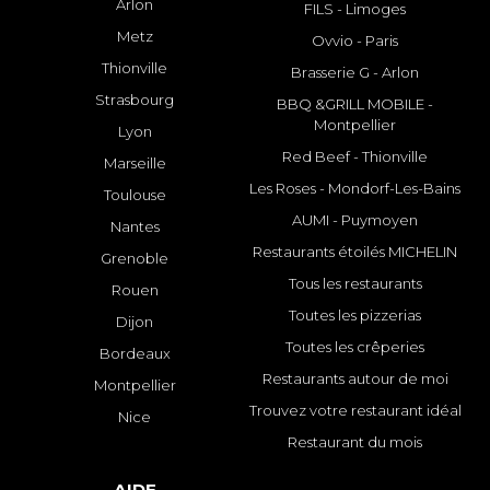
Arlon
FILS - Limoges
Metz
Ovvio - Paris
Thionville
Brasserie G - Arlon
Strasbourg
BBQ &GRILL MOBILE -
Montpellier
Lyon
Red Beef - Thionville
Marseille
Les Roses - Mondorf-Les-Bains
Toulouse
AUMI - Puymoyen
Nantes
Restaurants étoilés MICHELIN
Grenoble
Tous les restaurants
Rouen
Toutes les pizzerias
Dijon
Toutes les crêperies
Bordeaux
Restaurants autour de moi
Montpellier
Trouvez votre restaurant idéal
Nice
Restaurant du mois
AIDE