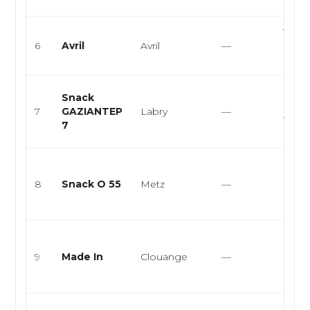
Burge
Table
6
Avril
Avril
—
cuisin
bist
Cuisi
Snack
grilla
7
GAZIANTEP
Labry
—
food,
7
halal, 
Snack
Burge
8
Snack O 55
Metz
—
Bucke
Bowl
Brunc
du m
9
Made In
Clouange
—
Franç
Médi
Italie