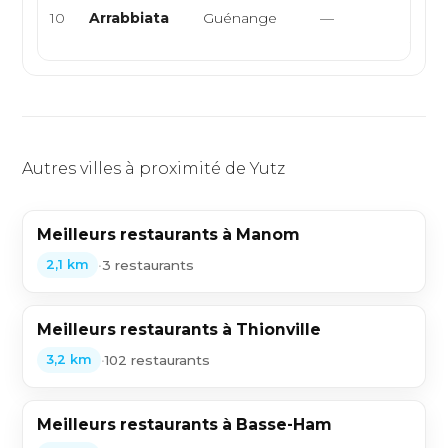
10
Arrabbiata
Guénange
—
pizza
sicili
Autres villes à proximité de Yutz
Meilleurs restaurants à Manom
•
3 restaurants
2,1 km
Meilleurs restaurants à Thionville
•
102 restaurants
3,2 km
Meilleurs restaurants à Basse-Ham