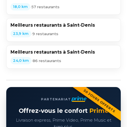
•
57 restaurants
18,0 km
Meilleurs restaurants à Saint-Denis
•
9 restaurants
23,9 km
Meilleurs restaurants à Saint-Denis
•
86 restaurants
24,0 km
30 JOURS OFFERTS
prime
PARTENARIAT
Offrez-vous le confort
Prime
Livraison express, Prime Video, Prime Music et
bien plus.