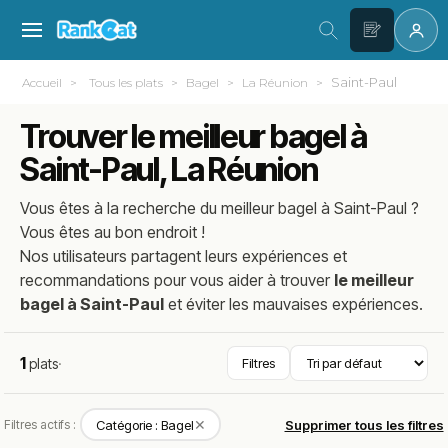
Saint-Paul
Accueil
Tous les plats
Bagel
La Réunion
Trouver le meilleur bagel à
Saint-Paul, La Réunion
Vous êtes à la recherche du meilleur
bagel
à
Saint-Paul
?
Vous êtes au bon endroit !
Nos utilisateurs partagent leurs expériences et
recommandations pour vous aider à trouver
le meilleur
bagel à Saint-Paul
et éviter les mauvaises expériences.
1
plats
·
Filtres
✕
Filtres actifs :
Catégorie : Bagel
Supprimer tous les filtres