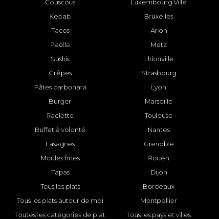
Couscous
Luxembourg Ville
Kebab
Bruxelles
Tacos
Arlon
Paëlla
Metz
Sushis
Thionville
Crêpes
Strasbourg
Pâtes carbonara
Lyon
Burger
Marseille
Raclette
Toulouse
Buffet à volonté
Nantes
Lasagnes
Grenoble
Moules frites
Rouen
Tapas
Dijon
Tous les plats
Bordeaux
Tous les plats autour de moi
Montpellier
Toutes les catégories de plat
Tous les pays et villes