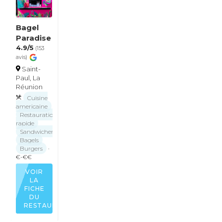
Bagel
Paradise
4.9/5
(153
avis)
Saint-
Paul, La
Réunion
Cuisine
americaine
Restauration
rapide
Sandwicherie
Bagels
Burgers
·
€-€€
VOIR
LA
FICHE
DU
RESTAURANT