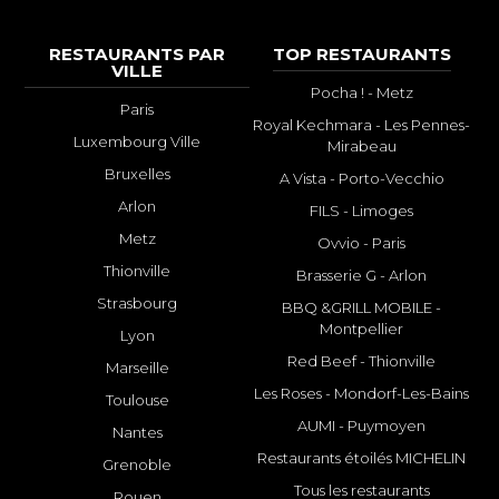
RESTAURANTS PAR
TOP RESTAURANTS
VILLE
Pocha ! - Metz
Paris
Royal Kechmara - Les Pennes-
Luxembourg Ville
Mirabeau
Bruxelles
A Vista - Porto-Vecchio
Arlon
FILS - Limoges
Metz
Ovvio - Paris
Thionville
Brasserie G - Arlon
Strasbourg
BBQ &GRILL MOBILE -
Montpellier
Lyon
Red Beef - Thionville
Marseille
Les Roses - Mondorf-Les-Bains
Toulouse
AUMI - Puymoyen
Nantes
Restaurants étoilés MICHELIN
Grenoble
Tous les restaurants
Rouen