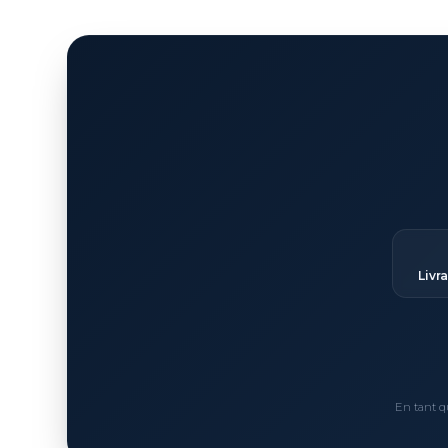
Livr
En tant q