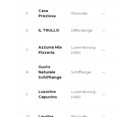
Casa
5
Thionville
—
Preziosa
6
IL TRULLO
Differdange
—
Azzurra Mia
Luxembourg
7
—
Pizzeria
(Ville)
Gusto
8
Naturale
Schifflange
—
Schifflange
Luxorino
Luxembourg
9
—
Capucins
(Ville)
10
Laurina
Thionville
—