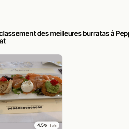
classement des meilleures burratas à Pepp
at
4.5
/5
1 avis