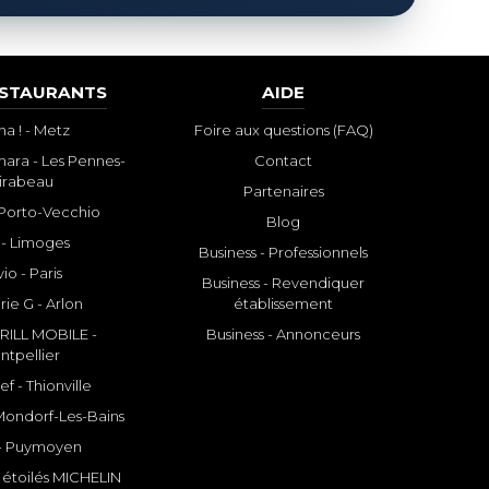
ESTAURANTS
AIDE
a ! - Metz
Foire aux questions (FAQ)
ara - Les Pennes-
Contact
irabeau
Partenaires
- Porto-Vecchio
Blog
 - Limoges
Business - Professionnels
io - Paris
Business - Revendiquer
rie G - Arlon
établissement
ILL MOBILE -
Business - Annonceurs
ntpellier
f - Thionville
 Mondorf-Les-Bains
- Puymoyen
 étoilés MICHELIN