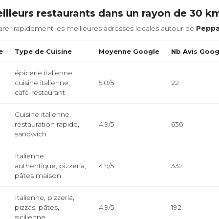
illeurs restaurants dans un rayon de 30 k
rer rapidement les meilleures adresses locales autour de
Pepp
e
Type de Cuisine
Moyenne Google
Nb Avis Goog
épicerie italienne,
cuisine italienne,
5.0/5
22
café-restaurant
Cuisine italienne,
restauration rapide,
4.9/5
636
sandwich
Italienne
authentique, pizzeria,
4.9/5
332
pâtes maison
Italienne, pizzeria,
pizzas, pâtes,
4.9/5
192
sicilienne