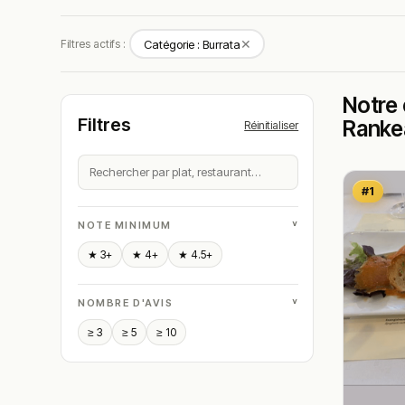
✕
Filtres actifs :
Catégorie : Burrata
Notre 
Filtres
Ranke
Réinitialiser
#1
˅
NOTE MINIMUM
★ 3+
★ 4+
★ 4.5+
˅
NOMBRE D'AVIS
≥ 3
≥ 5
≥ 10