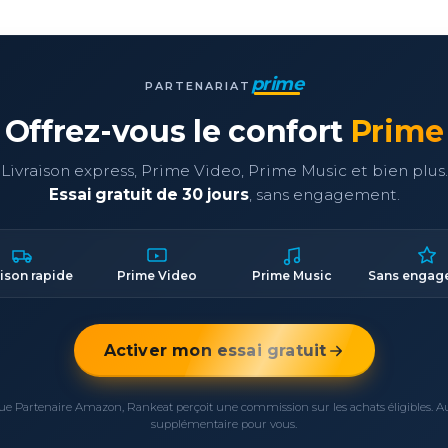
prime
PARTENARIAT
Offrez-vous le confort
Prime
Livraison express, Prime Video, Prime Music et bien plus.
Essai gratuit de 30 jours
, sans engagement.
aison rapide
Prime Video
Prime Music
Sans engag
Activer mon essai gratuit
ue Partenaire Amazon, Rankeat perçoit une commission sur les achats éligibles. 
supplémentaire pour vous.