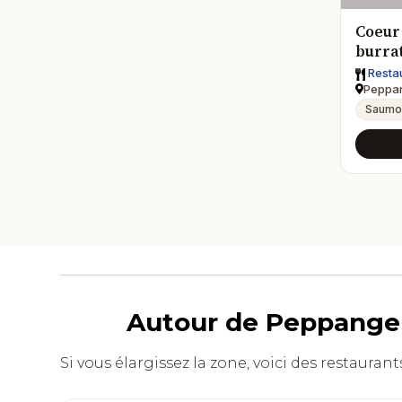
Coeur
burrat
Resta
Peppa
Saumo
Autour de Peppange :
Si vous élargissez la zone, voici des restaura