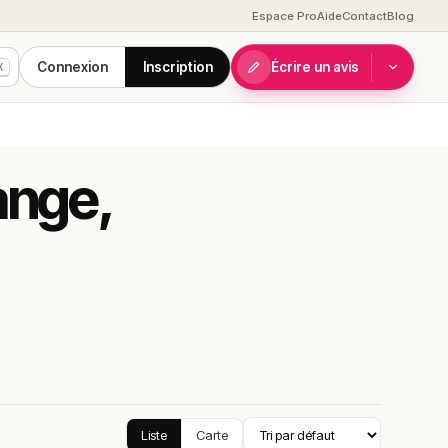
Espace Pro
Aide
Contact
Blog
Connexion
Inscription
Écrire un avis
K
ange,
Liste
Carte