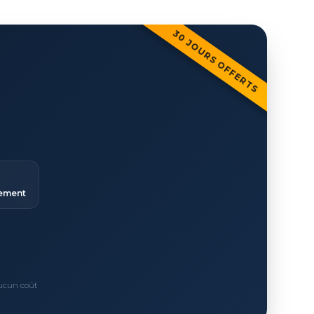
30 JOURS OFFERTS
ement
Aucun coût