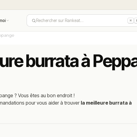
moi
Rechercher sur Rankeat…
⌘
ppange
eure burrata à Pepp
pange
? Vous êtes au bon endroit !
mmandations pour vous aider à trouver
la meilleure burrata à