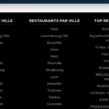
 VILLE
RESTAURANTS PAR VILLE
TOP R
Paris
Poch
 Ville
Luxembourg Ville
Royal Kechm
M
es
Bruxelles
A Vista 
Arlon
FILS
Metz
Ovv
lle
Thionville
Brasse
urg
Strasbourg
BBQ &GR
Lyon
Mo
le
Marseille
Red Bee
se
Toulouse
Les Roses -
s
Nantes
AUMI 
le
Grenoble
Restaurants