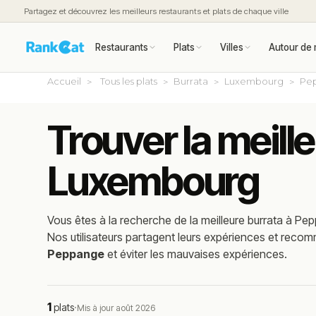
Partagez et découvrez les meilleurs restaurants et plats de chaque ville
Restaurants
Plats
Villes
Autour de 
Accueil
Tous les plats
Burrata
Luxembourg
Pe
Trouver la meill
Luxembourg
Vous êtes à la recherche de la meilleure
burrata
à
Pep
Nos utilisateurs partagent leurs expériences et reco
Peppange
et éviter les mauvaises expériences.
1
plats
·
Mis à jour août 2026