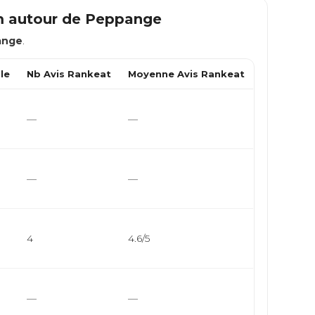
m autour de
Peppange
ange
.
le
Nb Avis Rankeat
Moyenne Avis Rankeat
—
—
—
—
4
4.6/5
—
—