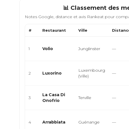
📊 Classement des me
Notes Google, distance et avis Rankeat pour compa
#
Restaurant
Ville
Distanc
1
Volio
Junglinster
—
Luxembourg
2
Luxorino
—
(Ville)
La Casa Di
3
Terville
—
Onofrio
4
Arrabbiata
Guénange
—