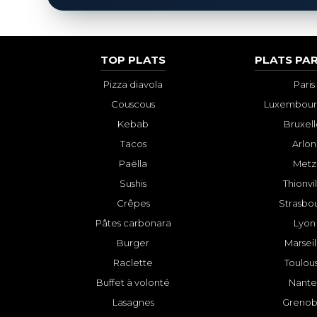
TOP PLATS
PLATS PAR
Pizza diavola
Paris
Couscous
Luxembourg
Kebab
Bruxell
Tacos
Arlon
Paëlla
Metz
Sushis
Thionvi
Crêpes
Strasbo
Pâtes carbonara
Lyon
Burger
Marseil
Raclette
Toulou
Buffet à volonté
Nante
Lasagnes
Grenob