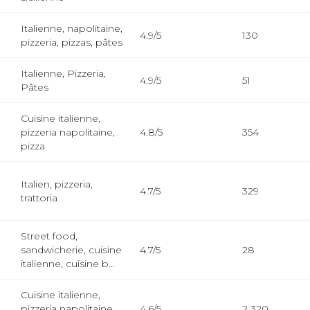
Italienne, napolitaine,
4.9/5
130
pizzeria, pizzas, pâtes
Italienne, Pizzeria,
4.9/5
51
Pâtes
Cuisine italienne,
pizzeria napolitaine,
4.8/5
354
pizza
Italien, pizzeria,
4.7/5
329
trattoria
Street food,
sandwicherie, cuisine
4.7/5
28
italienne, cuisine b...
Cuisine italienne,
pizzeria napolitaine,
4.6/5
2 320