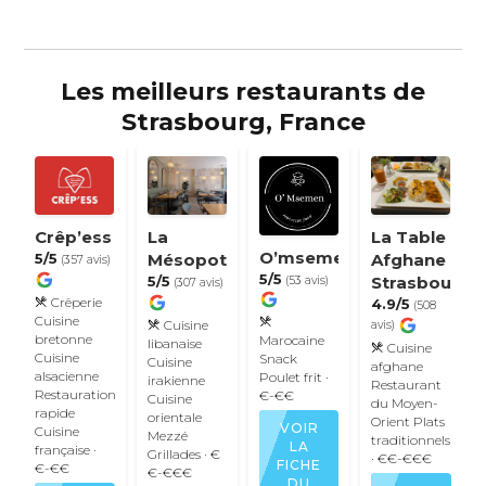
Les meilleurs restaurants de
Strasbourg, France
Crêp’ess
La
La Table
O’msemen
5/5
Mésopotamie
Afghane
(357 avis)
5/5
5/5
Strasbourg
(53 avis)
(307 avis)
Crêperie
4.9/5
(508
Cuisine
Cuisine
avis)
bretonne
Marocaine
libanaise
Cuisine
Cuisine
Snack
Cuisine
afghane
alsacienne
Poulet frit
·
irakienne
Restaurant
Restauration
€-€€
Cuisine
du Moyen-
rapide
orientale
Orient
Plats
VOIR
Cuisine
Mezzé
traditionnels
LA
française
·
Grillades
· €
· €€-€€€
FICHE
€-€€
€-€€€
DU