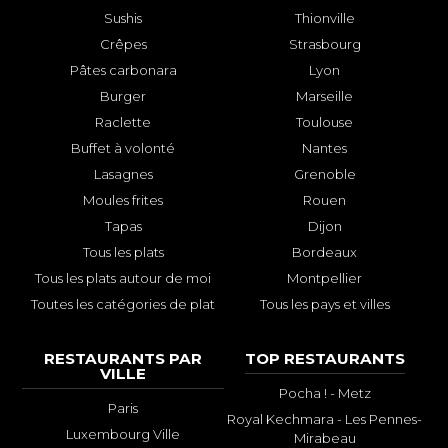
Sushis
Thionville
Crêpes
Strasbourg
Pâtes carbonara
Lyon
Burger
Marseille
Raclette
Toulouse
Buffet à volonté
Nantes
Lasagnes
Grenoble
Moules frites
Rouen
Tapas
Dijon
Tous les plats
Bordeaux
Tous les plats autour de moi
Montpellier
Toutes les catégories de plat
Tous les pays et villes
RESTAURANTS PAR
TOP RESTAURANTS
VILLE
Pocha ! - Metz
Paris
Royal Kechmara - Les Pennes-
Luxembourg Ville
Mirabeau