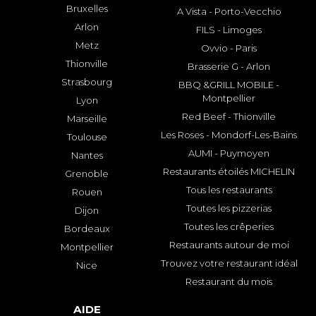
Bruxelles
A Vista - Porto-Vecchio
Arlon
FILS - Limoges
Metz
Ovvio - Paris
Thionville
Brasserie G - Arlon
Strasbourg
BBQ &GRILL MOBILE -
Montpellier
Lyon
Red Beef - Thionville
Marseille
Les Roses - Mondorf-Les-Bains
Toulouse
AUMI - Puymoyen
Nantes
Restaurants étoilés MICHELIN
Grenoble
Tous les restaurants
Rouen
Toutes les pizzerias
Dijon
Toutes les crêperies
Bordeaux
Restaurants autour de moi
Montpellier
Trouvez votre restaurant idéal
Nice
Restaurant du mois
AIDE