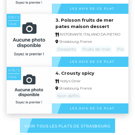
LES AVIS DE CE PLAT
5.00 / 5
3. Poisson fruits de mer
1 avis
pates maison dessert
RISTORANTE ITALIANO DA PIETRO
Strasbourg, France
Desserts
Fruits de mer
Poisson
LES AVIS DE CE PLAT
4.75 / 5
4. Crousty spicy
1 avis
Holly's Diner
Strasbourg, France
Non défini
LES AVIS DE CE PLAT
VOIR TOUS LES PLATS DE STRASBOURG