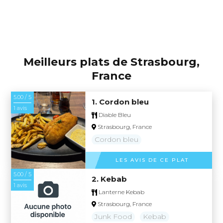
Meilleurs plats de Strasbourg,
France
5.00 / 5
1. Cordon bleu
1 avis
Diable Bleu
Strasbourg, France
Cordon bleu
LES AVIS DE CE PLAT
5.00 / 5
2. Kebab
1 avis
Lanterne Kebab
Strasbourg, France
Junk Food
Kebab