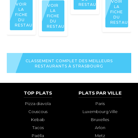
VOIR
VOIR
RESTAURANT
VOIR
LA
LA
LA
FICHE
FICHE
FICHE
DU
DU
DU
RESTAURAN
RESTAURANT
RESTAURANT
CLASSEMENT COMPLET DES MEILLEURS
RESTAURANTS À STRASBOURG
TOP PLATS
PLATS PAR VILLE
Pizza diavola
Paris
Couscous
Luxembourg Ville
Kebab
Bruxelles
Tacos
Arlon
Paëlla
Metz