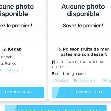
2. Kebab
3. Poisson fruits de mer
pates maison dessert
e Kebab
RISTORANTE ITALIANO DA
rg, France
PIETRO
d
Kebab
Strasbourg, France
Desserts
Fruits de mer
Pois
ES AVIS DE CE PLAT
LES AVIS DE CE PLAT
VOIR TOUS LES PLATS DE STRASBOURG