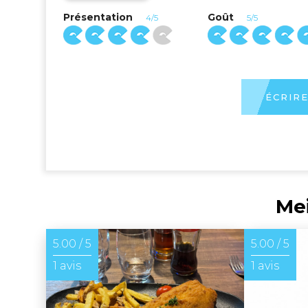
Présentation
Goût
4/5
5/5
ÉCRIRE
Mei
5.00 / 5
5.00 / 5
1 avis
1 avis