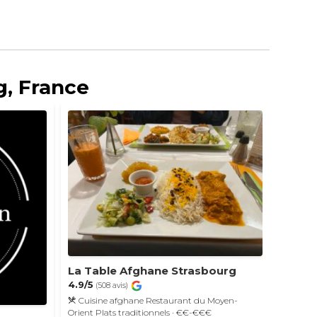
g, France
Ondi
La Table Afghane Strasbourg
4.9/5
4.9/5
(
(508 avis)
Gast
Cuisine afghane
Restaurant du Moyen-
Créative
Orient
Plats traditionnels
· €€-€€€