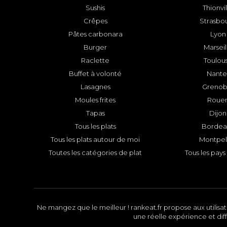
Sushis
Thionvi
Crêpes
Strasbo
Pâtes carbonara
Lyon
Burger
Marseil
Raclette
Toulou
Buffet à volonté
Nante
Lasagnes
Grenob
Moules frites
Roue
Tapas
Dijon
Tous les plats
Bordea
Tous les plats autour de moi
Montpell
Toutes les catégories de plat
Tous les pays 
Ne mangez que le meilleur ! rankeat.fr propose aux utilisate
une réelle expérience et diff