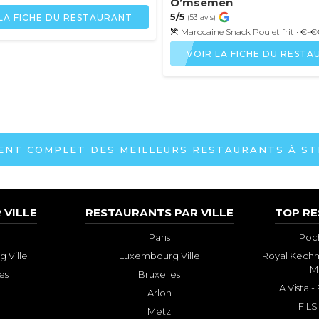
O’msemen
5/5
LA FICHE DU RESTAURANT
(53 avis)
Marocaine
Snack
Poulet frit
· €-€
VOIR LA FICHE DU REST
ENT COMPLET DES MEILLEURS RESTAURANTS À S
 VILLE
RESTAURANTS PAR VILLE
TOP R
Paris
Poch
 Ville
Luxembourg Ville
Royal Kechm
M
es
Bruxelles
A Vista 
Arlon
FILS
Metz