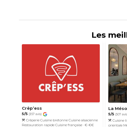
Les meil
Crêp’ess
La Més
5/5
5/5
(357 avis)
(307 avis
Crêperie
Cuisine bretonne
Cuisine alsacienne
Cuisine l
Restauration rapide
Cuisine française
· €-€€
orientale
M