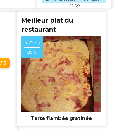
22:00
Meilleur plat du
restaurant
4.25 / 5
.
1 avis
/ 5
Tarte flambée gratinée