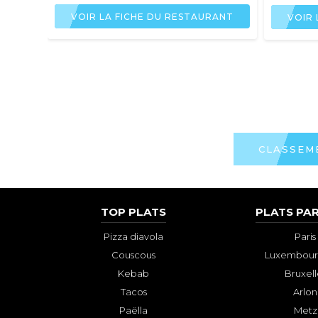
VOIR LA FICHE DU RESTAURANT
VOIR 
CLASSEM
TOP PLATS
PLATS PAR
Pizza diavola
Paris
Couscous
Luxembourg
Kebab
Bruxell
Tacos
Arlon
Paëlla
Metz