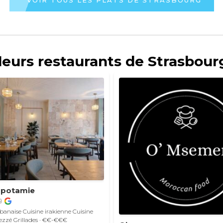
leurs restaurants de Strasbour
opotamie
)
ibanaise
Cuisine irakienne
Cuisine
ezzé
Grillades
· €€-€€€