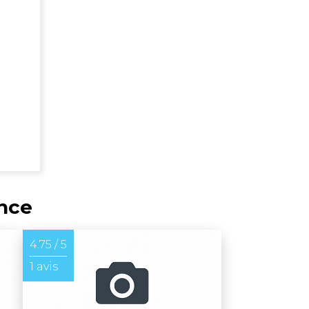
ance
4.75 / 5
1 avis