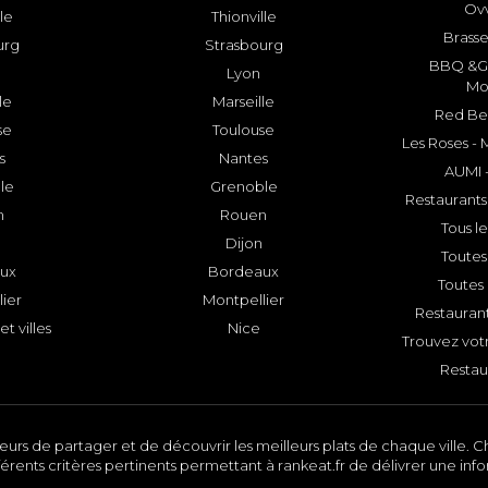
Ovv
lle
Thionville
Brasse
urg
Strasbourg
BBQ &GR
Lyon
Mo
le
Marseille
Red Bee
se
Toulouse
Les Roses -
s
Nantes
AUMI 
le
Grenoble
Restaurants
n
Rouen
Tous le
Dijon
Toutes 
ux
Bordeaux
Toutes 
ier
Montpellier
Restauran
et villes
Nice
Trouvez votr
Restau
urs de partager et de découvrir les meilleurs plats de chaque ville. Ch
érents critères pertinents permettant à rankeat.fr de délivrer une inf