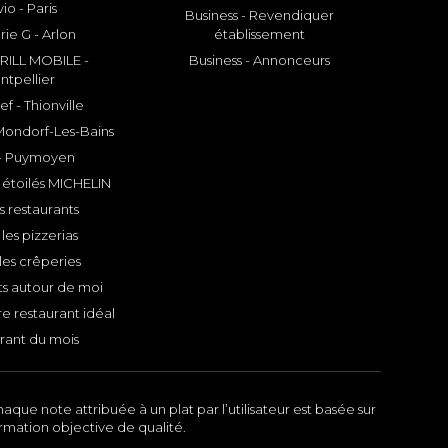
io - Paris
Business - Revendiquer
rie G - Arlon
établissement
ILL MOBILE -
Business - Annonceurs
ntpellier
f - Thionville
 Mondorf-Les-Bains
- Puymoyen
 étoilés MICHELIN
s restaurants
les pizzerias
les crêperies
ts autour de moi
e restaurant idéal
rant du mois
aque note attribuée à un plat par l’utilisateur est basée sur
ormation objective de qualité.