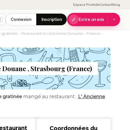
Espace Pro
Aide
Contact
Blog
Connexion
Inscription
Écrire un avis
K
 gratinée – Restaurant A L’Ancienne Douane – France –
e Douane , Strasbourg (France)
 gratinée
mangé au restaurant :
L' Ancienne
estaurant
Coordonnées du