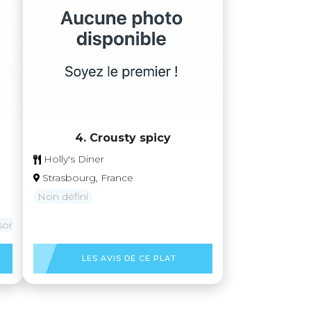
4. Crousty spicy
Holly's Diner
Strasbourg, France
Non défini
sons
LES AVIS DE CE PLAT