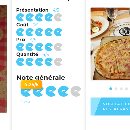
Présentation
4/5
Goût
5/5
Prix
4/5
Quantité
4/5
Note générale
4.25/5
(1 avis)
VOIR LA FIC
RESTAURAN