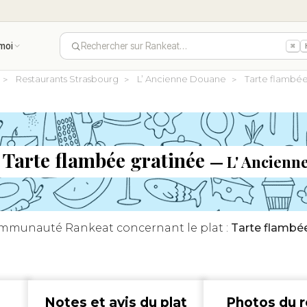
moi
Rechercher sur Rankeat…
⌘
Restaurants Strasbourg
L’ Ancienne Douane
Tarte flambée
t Tarte flambée gratinée
— L' Ancienn
communauté Rankeat concernant le plat :
Tarte flambée
Notes et avis du plat
Photos du r