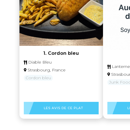
1. Cordon bleu
Diable Bleu
Lantern
Strasbourg, France
Strasbou
Cordon bleu
Junk Foo
LES AVIS DE CE PLAT
L