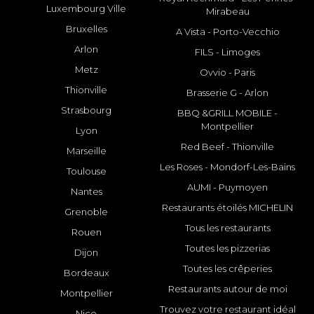
Luxembourg Ville
Mirabeau
Bruxelles
A Vista - Porto-Vecchio
Arlon
FILS - Limoges
Metz
Ovvio - Paris
Thionville
Brasserie G - Arlon
Strasbourg
BBQ &GRILL MOBILE -
Montpellier
Lyon
Red Beef - Thionville
Marseille
Les Roses - Mondorf-Les-Bains
Toulouse
AUMI - Puymoyen
Nantes
Restaurants étoilés MICHELIN
Grenoble
Tous les restaurants
Rouen
Toutes les pizzerias
Dijon
Toutes les crêperies
Bordeaux
Restaurants autour de moi
Montpellier
Trouvez votre restaurant idéal
Nice