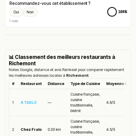
Recommandez-vous cet établissement ?
100%
Oui
Non
1 vote
📊 Classement des meilleurs restaurants à
Richemont
Notes Google, distance et avis Rankeat pour comparer rapidement
les meilleures adresses locales à
Richemont
.
#
Restaurant
Distance
Type de Cuisine
Moyenne Goog
Cuisine française,
cuisine
1
A TABLE
—
4.6/5
traditionnelle,
bistrot
Cuisine française,
cuisine
2
Chez Fralo
0.30 km
4.5/5
traditionnelle,