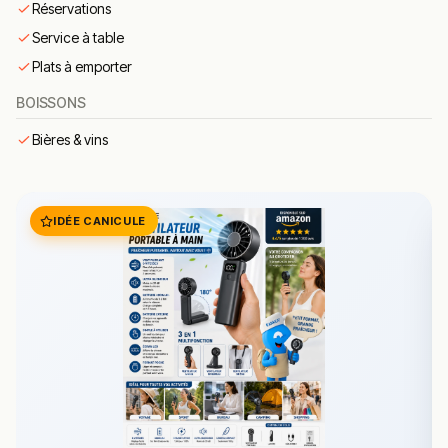
Réservations
magret de canard
– magret servi avec
Service à table
accompagnement et sauce maison.
Plats à emporter
risotto
– risotto crémeux parfois accompagné de
produits de saison comme les Saint-Jacques.
BOISSONS
tiramisu
– dessert gourmand souvent proposé
Bières & vins
pour terminer le repas.
Conclusion
A TABLE s’impose comme une adresse appréciée à
IDÉE CANICULE
Richemont pour découvrir une cuisine française simple
et bien exécutée.
La qualité des produits et l’accueil chaleureux
contribuent à créer une expérience culinaire agréable
pour les habitués comme pour les visiteurs.
Entre recettes traditionnelles, ambiance conviviale et
service attentif, ce restaurant constitue une belle option
pour un repas gourmand en Moselle.