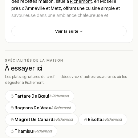
des recettes maison, situé à
Richemont
, en Moselle
près d’Amnéville et Metz, offrant une cuisine simple et
savoureuse dans une ambiance chaleureuse et
conviviale, avec un budget généralement compris entre
20–40€
.
Voir la suite
Localisation
Le restaurant A TABLE est situé au 15 route Nationale à
Richemont, dans le département de la Moselle, à
SPÉCIALITÉS DE LA MAISON
proximité des communes d’Amnéville, Mondelange et
À essayer ici
Metz.
Les plats signatures du chef — découvrez d'autres restaurants où les
déguster à Richemont.
Facilement accessible depuis les axes principaux de la
vallée de l’Orne, l’établissement attire une clientèle
Tartare De Bœuf
à Richemont
locale venant profiter d’un déjeuner ou d’un dîner dans
un cadre calme.
Rognons De Veau
à Richemont
Cadre & ambiance
Magret De Canard
Risotto
à Richemont
à Richemont
A TABLE propose un cadre intimiste et agréable avec
Tiramisu
à Richemont
une salle décorée avec goût, idéale pour partager un