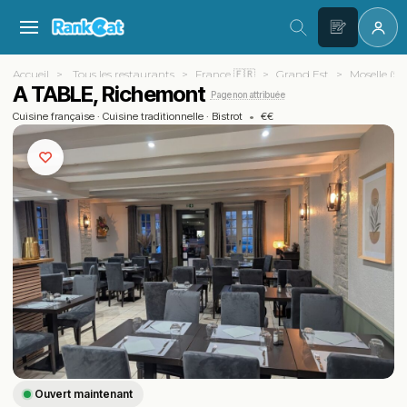
Accueil
Tous les restaurants
France 🇫🇷
Grand Est
Moselle (57
A TABLE, Richemont
Page non attribuée
Cuisine française
·
Cuisine traditionnelle
·
Bistrot
•
€€
Ouvert maintenant