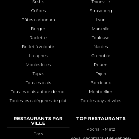
Sushis
Thionville
Crêpes
Strasbourg
Pâtes carbonara
Lyon
Burger
Marseille
Raclette
Toulouse
Buffet à volonté
Nantes
Lasagnes
Grenoble
Moules frites
Rouen
Tapas
Dijon
Tous les plats
Bordeaux
Tous les plats autour de moi
Montpellier
Toutes les catégories de plat
Tous les pays et villes
RESTAURANTS PAR
TOP RESTAURANTS
VILLE
Pocha ! - Metz
Paris
Royal Kechmara - Les Pennes-