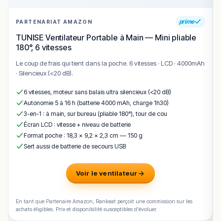
!
Texte généré par intelligence artificielle, en attente de
validation humaine.
prime
PARTENARIAT AMAZON
Cette description peut contenir des erreurs, n'hésitez pas à
nous aider en vous rendant sur :
Améliorer la fiche de cet
TUNISE Ventilateur Portable à Main — Mini pliable
établissement
180°, 6 vitesses
Le coup de frais qui tient dans la poche. 6 vitesses · LCD · 4000mAh
· Silencieux (<20 dB).
6 vitesses, moteur sans balais ultra silencieux (<20 dB)
Autonomie 5 à 16 h (batterie 4000 mAh, charge 1h30)
3-en-1 : à main, sur bureau (pliable 180°), tour de cou
Écran LCD : vitesse + niveau de batterie
Format poche : 18,3 × 9,2 × 2,3 cm — 150 g
Sert aussi de batterie de secours USB
Voir le ventilateur
En tant que Partenaire Amazon, Rankeat perçoit une commission sur les
achats éligibles. Prix et disponibilité susceptibles d'évoluer.