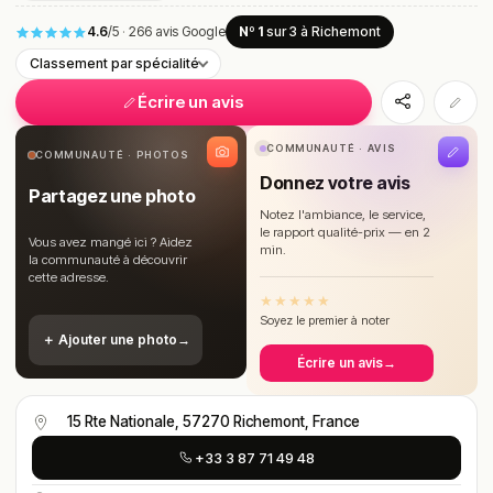
4.6
/5
·
266 avis Google
Nº 1
sur 3
à Richemont
Classement par spécialité
Écrire un avis
COMMUNAUTÉ · AVIS
COMMUNAUTÉ · PHOTOS
Donnez votre avis
Partagez une photo
Notez l'ambiance, le service,
le rapport qualité-prix — en 2
Vous avez mangé ici ? Aidez
min.
la communauté à découvrir
cette adresse.
★
★
★
★
★
Soyez le premier à noter
＋ Ajouter une photo
→
Écrire un avis
→
15 Rte Nationale, 57270 Richemont, France
+33 3 87 71 49 48